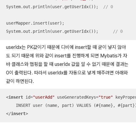
System.out.println(user.getUserIdx());  
// 0
userMapper.insert(user);

System.out.println(user.getUserIdx());      
// 0
userIdx는 PK값이기 때문에 디비에 insert할 때 굳이 넣지 않아
도 되기 때문에 위와 같이 insert를 진행하게 되면 Mybatis가 자
바 클래스와 맵핑을 할 때 userIdx 값을 알 수 없기 때문에 결과는
0이 출력된다. 따라서 userIdx를 자동으로 넣게 해주려면 아래와
같이 하면된다.
<
insert
id
=
"userAdd"
useGeneratedKeys
=
"true"
keyPrope
</
insert
>