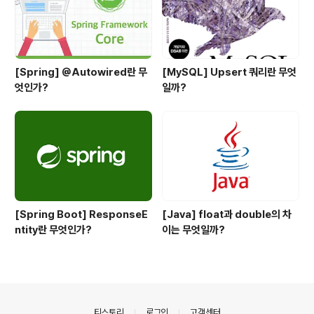
[Spring] @Autowired란 무
[MySQL] Upsert 쿼리란 무엇
엇인가?
일까?
[Spring Boot] ResponseE
[Java] float과 double의 차
ntity란 무엇인가?
이는 무엇일까?
의안내
티스토리
로그인
고객센터