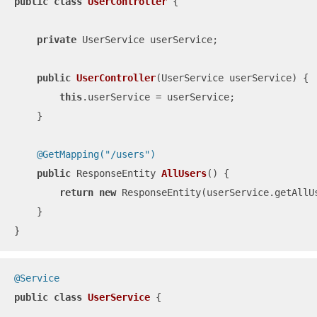
public
class
UserController
{

private
 UserService userService;

public
UserController
(UserService userService)
{

this
.userService = userService;

    }

@GetMapping("/users")
public
 ResponseEntity 
AllUsers
()
{

return
new
 ResponseEntity(userService.getAllUs
    }

}
@Service
public
class
UserService
{
