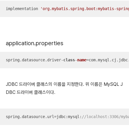
implementation 
'org.mybatis.spring.boot:mybatis-sprin
application.properties
spring.datasource.driver-
class
-
name
=com.mysql.cj.jdbc
JDBC 드라이버 클래스의 이름을 지정한다. 위 이름은 MySQL J
DBC 드라이버 클래스이다.
spring.datasource.url=jdbc:mysql:
//localhost:3306/myb