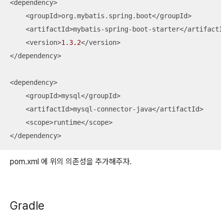
<dependency>

    <groupId>org.mybatis.spring.boot</groupId>

    <artifactId>mybatis-spring-boot-starter</artifactI
    <version>
1.3
.2
</version>

</dependency>

<dependency>

    <groupId>mysql</groupId>

    <artifactId>mysql-connector-java</artifactId>

    <scope>runtime</scope>

</dependency>
pom.xml 에 위의 의존성을 추가해주자.
Gradle