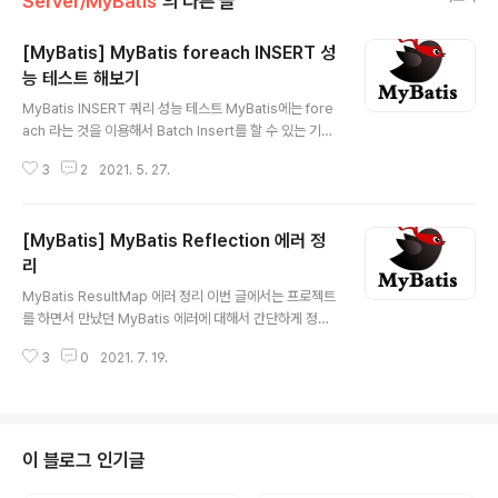
Server/MyBatis
의 다른 글
[MyBatis] MyBatis foreach INSERT 성
능 테스트 해보기
글 내용
MyBatis INSERT 쿼리 성능 테스트 MyBatis에는 fore
ach 라는 것을 이용해서 Batch Insert를 할 수 있는 기능
을 제공해줍니다. 그런데 문득 foreach를 통해서 데이터
3
2
2021. 5. 27.
를 INSERT 하는 것과 한 건씩 여러번 INSERT 하는 성능
차이가 얼마나 날까? 하는 의문점이 생겨 한번 글을 정리해
보려 합니다. 당연히 성능은 foreach를 쓰는 것이 빠를 것
[MyBatis] MyBatis Reflection 에러 정
인데요. 그럼에도 대략이라도 얼마나 차이나는지 한번 알
아보겠습니다. 일반 INSERT 쿼리 먼저 위와 같이 for 문
리
글 내용
을 10000번 반복해서 데이터를 INSERT 해보겠습니다.
MyBatis ResultMap 에러 정리 이번 글에서는 프로젝트
누가봐도 비효율적.. 말이 안되는 코드지만 그럼에도 몇초
를 하면서 만났던 MyBatis 에러에 대해서 간단하게 정리
나 걸리는지 한번 실행해보았습니다. 실행해보니 예상했던
를 해보려 합니다. 현재 UserLeaderScore 모델과 Us
대로 꽤나 시간이 걸렸는데요. 결과는 아래와..
3
0
2021. 7. 19.
er 모델을 ResultMap을 사용해서 JOIN 해서 데이터를
가져오려는 상황입니다. DB 테이블은 위와 같습니다. 이
테이블과 매칭이 되는 자바 클래스 모델은 아래와 같습니
다. User Model @NoArgsConstructor @Getter p
ublic class User { private Long id; private String
이 블로그 인기글
nickname; private String gender; private int birt
h; private String socialType; private String signu