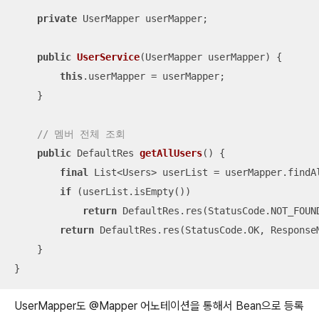
private
 UserMapper userMapper;

public
UserService
(UserMapper userMapper)
{

this
.userMapper = userMapper;

    }

// 멤버 전체 조회
public
 DefaultRes 
getAllUsers
()
{

final
 List<Users> userList = userMapper.findAl
if
 (userList.isEmpty())

return
 DefaultRes.res(StatusCode.NOT_FOUND
return
 DefaultRes.res(StatusCode.OK, ResponseM
    }

}
UserMapper도 @Mapper 어노테이션을 통해서 Bean으로 등록