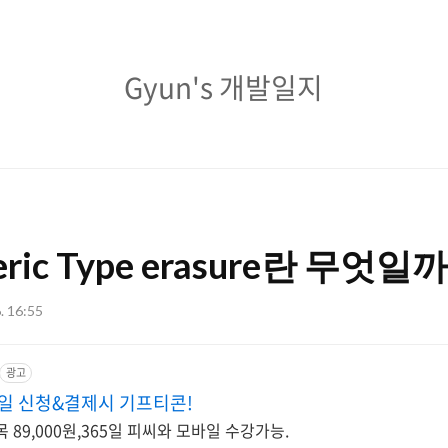
Gyun's
Gyun's 개발일지
개
발
일
지
neric Type erasure란 무엇일까
6. 16:55
광고
당일 신청&결제시 기프티콘!
목 89,000원,365일 피씨와 모바일 수강가능.