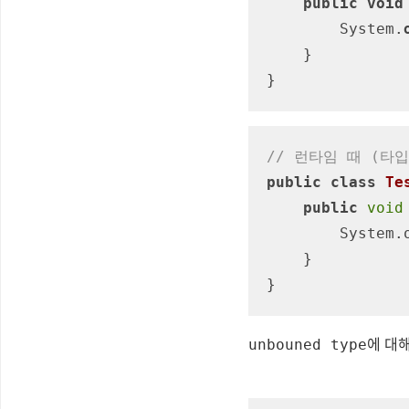
public
void
        System.
    }

}
// 런타임 때 (타입
public
class
Te
public
void
        System.out.println(test.toString());

    }

}
에 대해
unbouned type