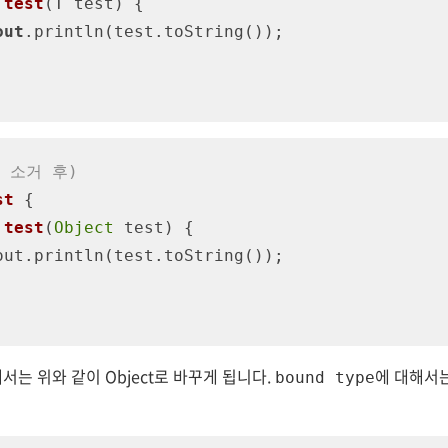
test
(
T test
)
 {

out
.println(test.toString());

 소거 후)
st
{

test
(
Object
 test
)
 {

서는 위와 같이 Object로 바꾸게 됩니다.
에 대해서
bound type