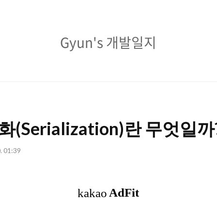
Gyun's
Gyun's 개발일지
개
발
일
지
렬화(Serialization)란 무엇일까
0. 01:39