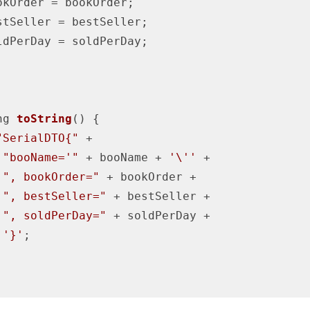
okOrder = bookOrder;

stSeller = bestSeller;

ldPerDay = soldPerDay;

ng 
toString
()
{

"SerialDTO{"
 +

"booName='"
 + booName + 
'\''
 +

", bookOrder="
 + bookOrder +

", bestSeller="
 + bestSeller +

", soldPerDay="
 + soldPerDay +

'}'
;
