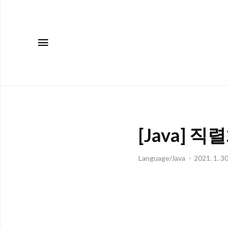
메뉴
[Java] 직
Language/Java
2021. 1. 3