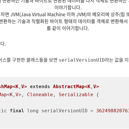
데이터 변환하는 기술과 바이트로 변환된 데이터를 다시 객체로 변환하는
이야기합니다.
JVM(Java Virtual Machine 이하 JVM)의 메모리에 상주(힙
변환하는 기술과 직렬화된 바이트 형태의 데이터를 객체로 변환해서 
를 같이 이야기합니다.
다.
스를 구현한 클래스들을 보면
라는 값을 지
serialVersionUID
shMap<K
,
V>
extends
AbstractMap<K
,
V>
Map
<
K
,
V
>, 
Cloneable
, 
Serializable
 {

tic 
final
 long serialVersionUID = 
36249882076