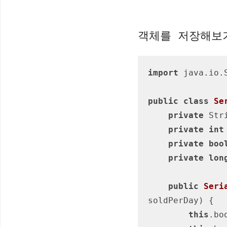
객체를 저장해보
import
 java.io.S
public
class
Se
private
 Str
private
int
private
boo
private
lon
public
Seri
soldPerDay)
{

this
.bo