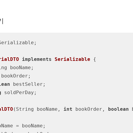
기
erializable;

rialDTO
implements
Serializable
{

ing booName;

 bookOrder;

lean
 bestSeller;

g
 soldPerDay;

alDTO
(String booName, 
int
 bookOrder, 
boolean
 
oName = booName;
