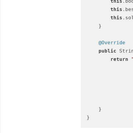
this
.bo
this
.be
this
.so
    }

@Override
public
 Stri
return
    }

}