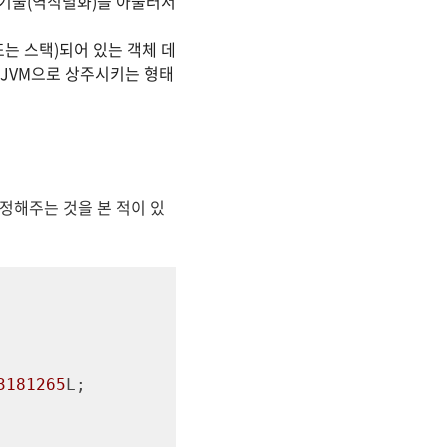
 기술(역직렬화)을 아울러서
 또는 스택)되어 있는 객체 데
JVM으로 상주시키는 형태
정해주는 것을 본 적이 있
3181265
L;
