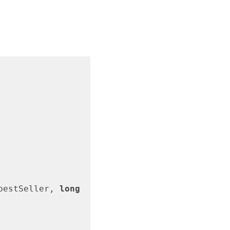
bestSeller, 
long