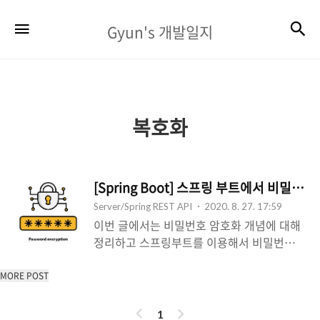
Gyun's
검
메뉴
Gyun's 개발일지
개
발
일
지
복호화
[Spring Boot] 스프링 부트에서 비밀번
Server/Spring REST API
2020. 8. 27. 17:59
이번 글에서는 비밀번호 암호화 개념에 대해
정리하고 스프링부트를 이용해서 비밀번호
암호화를 하여 DB에 저장하는 방법에 대해
정리해보려 한다. 단방향 해시 함수 보통 비
MORE POST
밀번호를 저장하는 방법은 2가지 정도가 있
이
다
다. 단순 텍스트(plain text) 단방향 해시 함
1