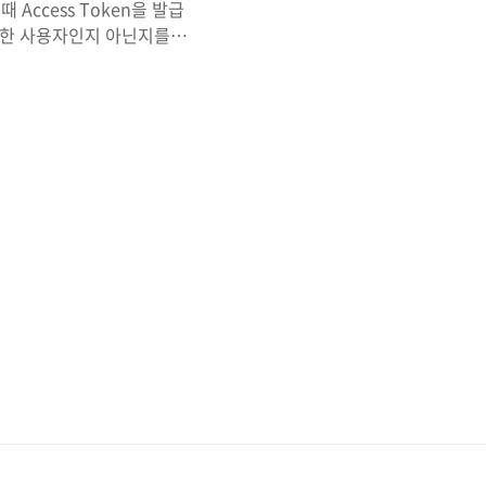
Access Token을 발급
능한 사용자인지 아닌지를 체
en으로 만든 후에 아래의
3.4.0
UER=TEST # JWT 키 (여러
nG ISSUER : 토큰 발급
하지만 암호화 시간이 오래걸린