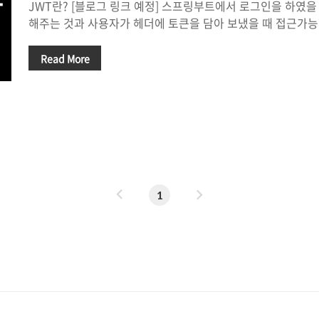
JWT란? [블로그 링크 예정] 스프링부트에서 로그인을 하였을 때 
해주는 것과 사용자가 헤더에 토큰을 담아 보냈을 때 접근가
크하는 예제를 진행해보려 한다. 먼저 스프링 프로젝트를 Mav
의존성과 설정을 추가해주자. pom.xml com.auth0 java-jwt 
Read More
application.properties 내용 추가 # 토크 발급자 JWT.ISS
문자가 섞일수록 안전하다) JWT.SECRET=SeCrEtKeY4HaShI
자 SECRET : 토큰 해쉬 키 값, 여러 문자가 섞일수록 안전
다.(노출하면 안되는 값이기 때문에 giti..
이
다
1
전
음