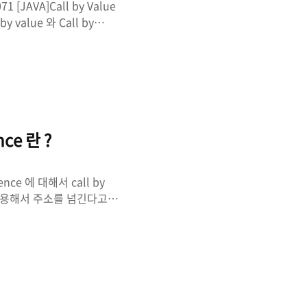
71 [JAVA]Call by Value
y value 와 Call by
 by reference 는 포인터를
devlog-
ference에 대해서는 위에서 참고하
에 다시 찾아보기 쉽게 정리
nce 란 ?
ence 에 대해서 call by
터를 이용해서 주소를 넘긴다고 알
는다면 나도 깊이있게 이해한
다. 그래서 먼저 이 개념을
y reference 에 대해서 알
/cs-13/ 강의노트 12. 함수