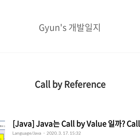
Gyun's
Gyun's 개발일지
개
발
일
지
Call by Reference
[Java] Java는 Call by Value 일까? Cal
Language/Java
2020. 3. 17. 15:32