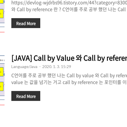
https://devlog-wjdrbs96.tistory.com/44?category=8300
와 Call by reference 란 ? C언어를 주로 공부 했던 나는 Call b
reference 에 대해서 call by value 는 값을 넘기는 거고 call
이용해서 주소를 넘긴다고 알고 있다. 하지만 누군가 나에게 이.. 
Read More
wjdrbs96.tistory.com Call by Value와 Call by Re
길 바란다. 현재 운영하는 블로그는 스스로 공부한 것을 나중
하는 공간입니다. 1. Java는 Call by Value..
[JAVA] Call by Value 와 Call by refere
Language/Java
2020. 1. 3. 15:29
C언어를 주로 공부 했던 나는 Call by value 와 Call by refer
value 는 값을 넘기는 거고 call by reference 는 포인
고 있다. 하지만 누군가 나에게 이 개념에 대해서 자세히 묻
것이 아니기 때문에 위에서 말한 대답정도로만 대답을 할 거 같
Read More
한번 더 정리를 한 후에 JAVA 에서의 Call by value 와 Call b
아보겠다. https://wayhome25.github.io/cs/2017/04/11
호출방식(call-by-value, call-by-reference, call-b..