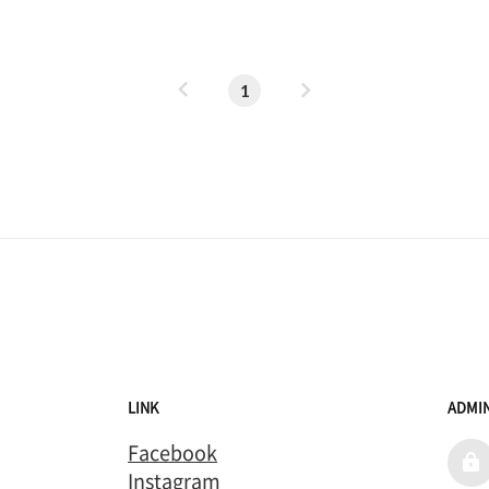
이
다
1
전
음
LINK
ADMI
Facebook
admi
Instagram