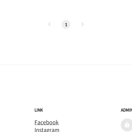
이
다
1
전
음
LINK
ADMI
Facebook
admi
Instagram