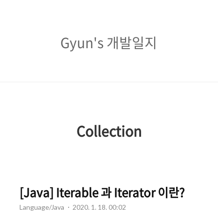
Gyun's
Gyun's 개발일지
개
발
일
지
Collection
[Java] Iterable 과 Iterator 이란?
Language/Java
2020. 1. 18. 00:02