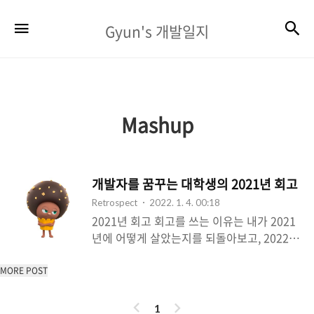
Gyun's
검
메뉴
Gyun's 개발일지
개
발
일
지
Mashup
개발자를 꿈꾸는 대학생의 2021년 회고
Retrospect
2022. 1. 4. 00:18
2021년 회고 회고를 쓰는 이유는 내가 2021
년에 어떻게 살았는지를 되돌아보고, 2022년
에는 어떤 목표를 가지고 시작할지에 대한 정
리를 하기 위해서다. 그리고 2020년 에 비해
MORE POST
올해는 얼마나 달라졌는지도 정리하기 위해
이
다
서이다. 겨울 방학 2021년이 되었을 때 나는
1