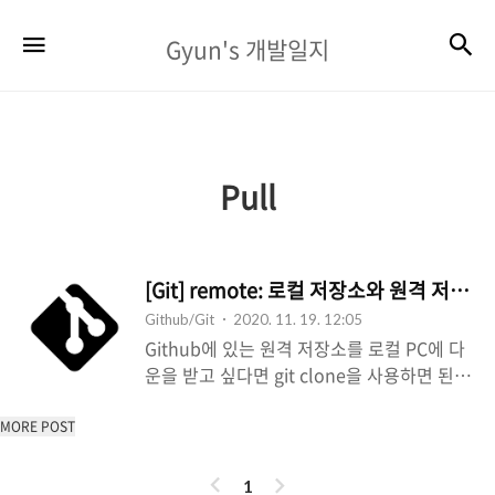
Gyun's
검
메뉴
Gyun's 개발일지
개
발
일
지
Pull
[Git] remote: 로컬 저장소와 원격 저장
Github/Git
2020. 11. 19. 12:05
Github에 있는 원격 저장소를 로컬 PC에 다
운을 받고 싶다면 git clone을 사용하면 된
다. 그러면 만약 이미 작업을 하고 있는 로컬
저장소가 있고 이를 원격 저장소와 연결하고
MORE POST
싶다면 어떻게 해야할까? 빈 원격 저장소를
이
다
로컬 PC로 clone받고 기존에 작업한 코드 파
1