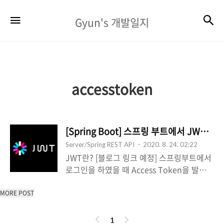
Gyun's
검
메뉴
Gyun's 개발일지
개
발
일
지
accesstoken
[Spring Boot] 스프링 부트에서 JWT 
Server/Spring REST API
2020. 8. 24. 02:22
JWT란? [블로그 링크 예정] 스프링부트에서
로그인을 하였을 때 Access Token을 발급해
주는 것과 사용자가 헤더에 토큰을 담아 보냈
을 때 접근가능한 사용자인지 아닌지를 체크
MORE POST
하는 예제를 진행해보려 한다. 먼저 스프링
이
다
프로젝트를 Maven으로 만든 후에 아래의 의
1