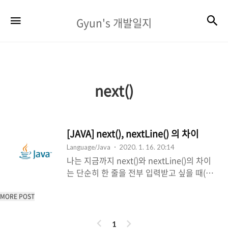
Gyun's
검
메뉴
Gyun's 개발일지
개
발
일
지
next()
[JAVA] next(), nextLine() 의 차이
Language/Java
2020. 1. 16. 20:14
나는 지금까지 next()와 nextLine()의 차이
는 단순히 한 줄을 전부 입력받고 싶을 때(한
문장을 입력한다던지)는 nextLine()을 사용
하고 한 단어씩 입력하고자 할 때는 next()를
MORE POST
사용한다 정도의 가볍게 알고있었다. 하지만
이
다
약간의 차이점은 존재했고 주의사항을 확실
1