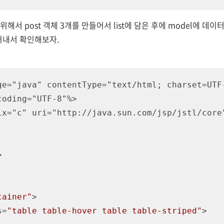
기위해서 post 객체 3개를 만들어서 list에 담은 후에 model에 데이
 꺼내서 확인해보자.
ge="java" contentType="text/html; charset=UTF-
ix="c" uri="http://java.sun.com/jsp/jstl/core"
>
tainer"
>
s
=
"table table-hover table table-striped"
>