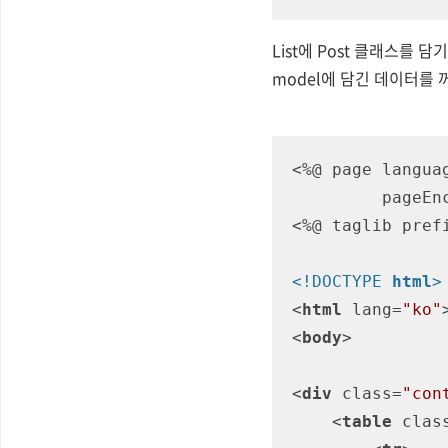
List에 Post 클래스를 담
model에 담긴 데이터를
<%@ page langua
         pageEncoding="UTF-8"%>

<%@ taglib pref
<!DOCTYPE 
html
>
<
html
lang
=
"ko"
<
body
>
<
div
class
=
"con
<
table
clas