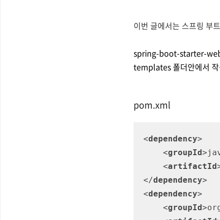
이번 글에서는 스프링 부트
spring-boot-starter
templates 폴더안에서
pom.xml
<
dependency
>
<
groupId
>
ja
<
artifactId
</
dependency
>
<
dependency
>
<
groupId
>
or