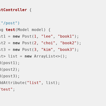
stController
{

("/post")
ng 
test
(Model model)
{

 post1 = 
new
 Post(
1
, 
"lee"
, 
"book1"
);

 post2 = 
new
 Post(
2
, 
"choi"
, 
"book2"
);

 post3 = 
new
 Post(
3
, 
"kim"
, 
"book3"
);

st<Post> list = 
new
 ArrayList<>();

del.addAttribute(
"list"
, list);

"test"
;
