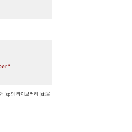
per"
jsp의 라이브러리 jstl을