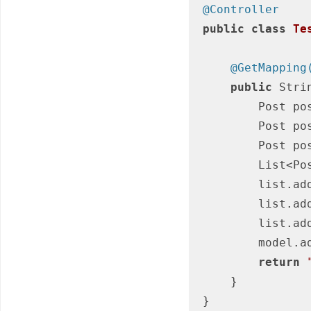
@Controller
public
class
Te
@GetMapping
public
 Stri
        Post
        Post
        Post
        Li
        list.add(post1);

        list.add(post2);

        list.add(post3);

        mo
return
    }

}