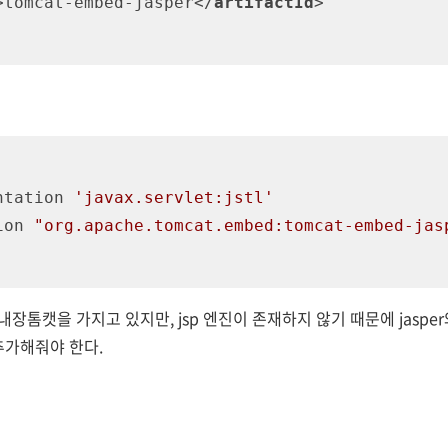
>
tomcat-embed-jasper
</
artifactId
>
ntation 
'javax.servlet:jstl'
tion 
"org.apache.tomcat.embed:tomcat-embed-jas
톰캣을 가지고 있지만, jsp 엔진이 존재하지 않기 때문에 jasper와 
추가해줘야 한다.