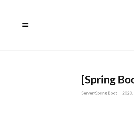
메뉴
[Spring
Server/Spring Boot
2020. 