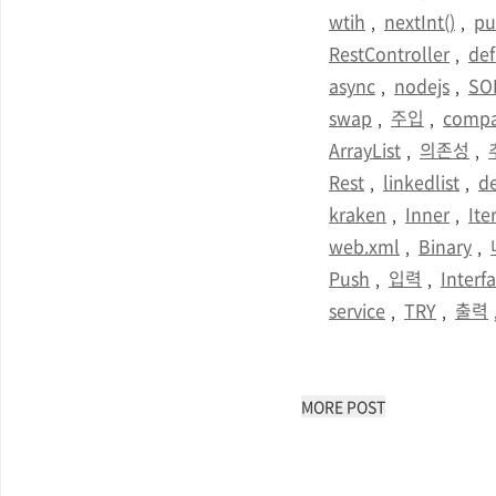
wtih
nextInt()
pu
,
,
RestController
de
,
async
nodejs
SO
,
,
swap
주입
compa
,
,
ArrayList
의존성
,
,
Rest
linkedlist
d
,
,
kraken
Inner
Ite
,
,
web.xml
Binary
,
,
Push
입력
Interf
,
,
service
TRY
출력
,
,
MORE POST