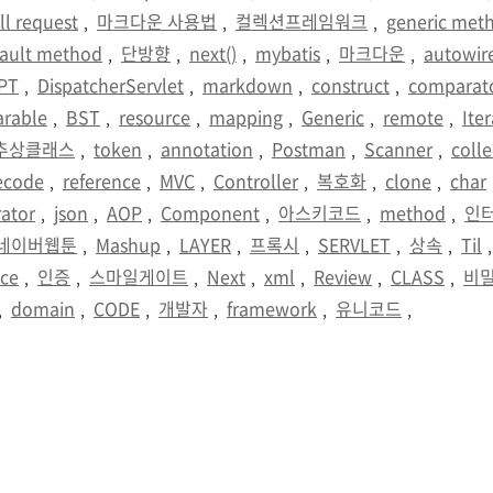
ll request
마크다운 사용법
컬렉션프레임워크
generic met
,
,
,
fault method
단방향
next()
mybatis
마크다운
autowir
,
,
,
,
,
PT
DispatcherServlet
markdown
construct
comparat
,
,
,
,
rable
BST
resource
mapping
Generic
remote
Ite
,
,
,
,
,
,
추상클래스
token
annotation
Postman
Scanner
colle
,
,
,
,
,
ecode
reference
MVC
Controller
복호화
clone
char
,
,
,
,
,
,
rator
json
AOP
Component
아스키코드
method
인
,
,
,
,
,
,
네이버웹툰
Mashup
LAYER
프록시
SERVLET
상속
Til
,
,
,
,
,
,
ace
인증
스마일게이트
Next
xml
Review
CLASS
비
,
,
,
,
,
,
,
domain
CODE
개발자
framework
유니코드
,
,
,
,
,
,