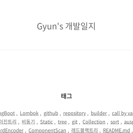
Gyun's
Gyun's 개발일지
개
발
일
지
태그
ngBoot
Lombok
github
repository
builder
call by v
,
,
,
,
,
이진트리
비동기
Static
tree
git
Collection
sort
aus
,
,
,
,
,
,
,
rdEncoder
ComponentScan
레드블랙트리
README.md
,
,
,