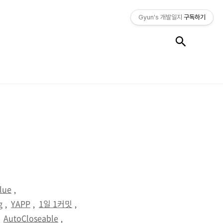
Gyun's 개발일지
구독하기
검색
alue
,
g
YAPP
1일 1커밋
,
,
,
AutoCloseable
,
,