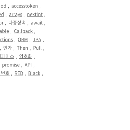
hod
accesstoken
,
,
ed
arrays
nextInt
,
,
,
or
다중상속
await
,
,
,
rable
Callback
,
,
ctions
ORM
JPA
,
,
,
인가
Then
Pull
,
,
,
,
터페이스
암호화
,
,
promise
API
,
,
,
밀번호
RED
Black
,
,
,