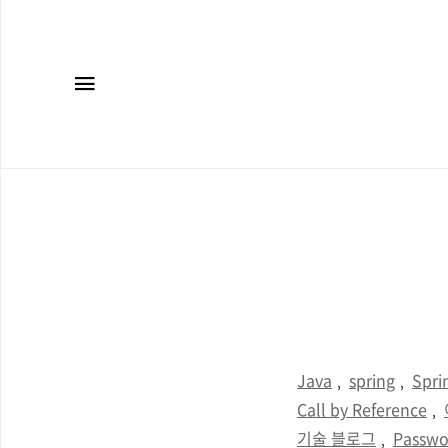
메뉴
Java
spring
Spri
,
,
Call by Reference
,
기술 블로그
Passwo
,