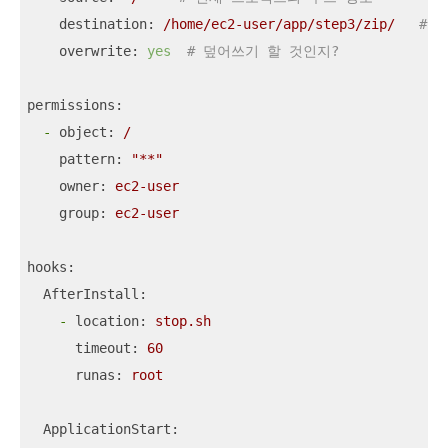
destination:
/home/ec2-user/app/step3/zip/
# 
overwrite:
yes
# 덮어쓰기 할 것인지?
permissions:
-
object:
/
pattern:
"**"
owner:
ec2-user
group:
ec2-user
hooks:
AfterInstall:
-
location:
stop.sh
timeout:
60
runas:
root
ApplicationStart: