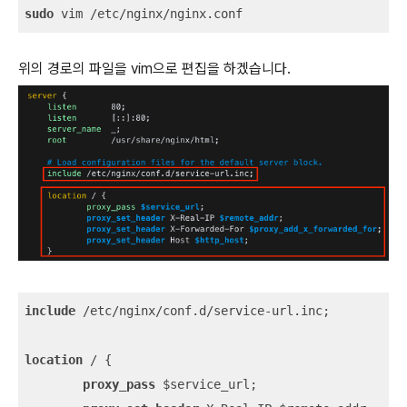
sudo
 vim /etc/nginx/nginx.conf
위의 경로의 파일을 vim으로 편집을 하겠습니다.
include
 /etc/nginx/conf.d/service-url.inc;

location
 / {

proxy_pass
 $service_url;
