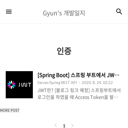
Gyun's
검
메뉴
Gyun's 개발일지
개
발
일
지
인증
[Spring Boot] 스프링 부트에서 JWT 
Server/Spring REST API
2020. 8. 24. 02:22
JWT란? [블로그 링크 예정] 스프링부트에서
로그인을 하였을 때 Access Token을 발급해
주는 것과 사용자가 헤더에 토큰을 담아 보냈
을 때 접근가능한 사용자인지 아닌지를 체크
MORE POST
하는 예제를 진행해보려 한다. 먼저 스프링
이
다
프로젝트를 Maven으로 만든 후에 아래의 의
1