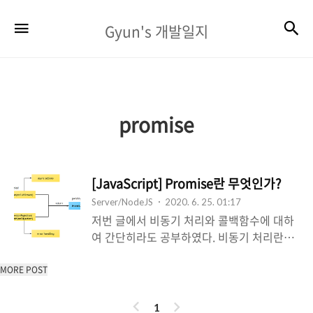
Gyun's
검
메뉴
Gyun's 개발일지
개
발
일
지
promise
[JavaScript] Promise란 무엇인가?
Server/NodeJS
2020. 6. 25. 01:17
저번 글에서 비동기 처리와 콜백함수에 대하
여 간단히라도 공부하였다. 비동기 처리란
"특정 코드의 실행이 완료될 때 까지 기다리
지 않고 다음 코드를 먼저 수행하는 자바스크
MORE POST
립트의 특성"이다. function task1() {
이
다
setTimeout( () => { console.log("task1");
1