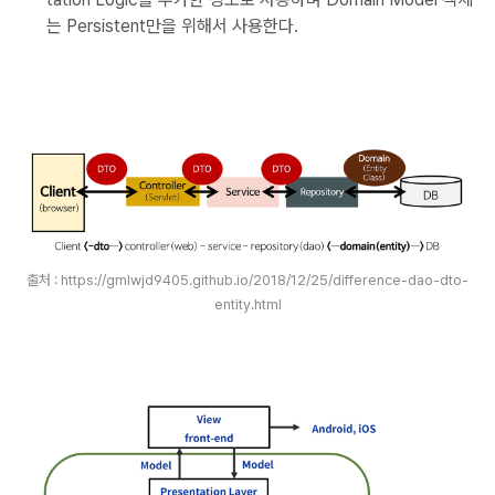
는 Persistent만을 위해서 사용한다.
출처 : https://gmlwjd9405.github.io/2018/12/25/difference-dao-dto-
entity.html