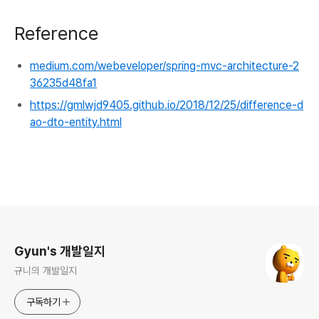
Reference
medium.com/webeveloper/spring-mvc-architecture-2
36235d48fa1
https://gmlwjd9405.github.io/2018/12/25/difference-d
ao-dto-entity.html
로그 정보
Gyun's 개발일지
규니의 개발일지
구독하기