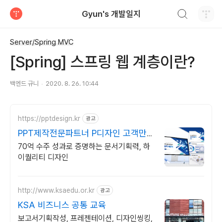
검색하기
Gyun's 개발일지
티스토리
Server/Spring MVC
[Spring] 스프링 웹 계층이란?
백엔드 규니
2020. 8. 26. 10:44
https://pptdesign.kr
광고
PPT제작전문파트너 P디자인 고객만족
도100%로 보답하는
70억 수주 성과로 증명하는 문서기획력, 하
이퀄리티 디자인
http://www.ksaedu.or.kr
광고
KSA 비즈니스 공통 교육
보고서기획작성, 프레젠테이션, 디자인씽킹,