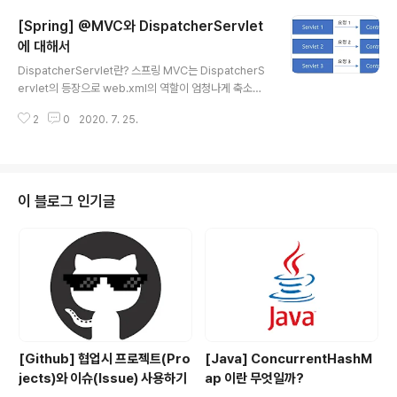
체감 해보진 못하고 이론적으로만 공부해보았습니다. JW
[Spring] @MVC와 DispatcherServlet
T는 직접 개발하면서 느낀 결과 여러가지 장점이 있지만,
토큰이 탈취 당할 수 있다는 것이 가장 큰 단점이라고 많이
에 대해서
글 내용
느꼈습니다. 그래서 이번 글에서는 JWT 대신 세션에 대해
DispatcherServlet란? 스프링 MVC는 DispatcherS
서 알아보고 추가적으로 인터셉터, 쿠키에 대해서도 살~짝
ervlet의 등장으로 web.xml의 역할이 엄청나게 축소되
정리해보겠습니다. HttpSession 사용하기 Controller
었다. 예전에는 서블릿을 URL로 활용하기 위해서는 반드
에서 HttpSession을 사용하려면 아래의 두 가지 ..
2
0
2020. 7. 25.
시 web.xml에 등록하여 사용했지만 이제는 Dispatcher
Servlet이 해당 어플리케이션으로 들어오는 요청을 모두
핸들링해준다. 기존 방식은 요청 URL당 Serlvet을 생성
하고 그에맞는 Controller에게 맵핑이 되어 요청을 보내
주는 코드를 하나하나 작성해야 했다. DispatcherServl
이 블로그 인기글
et은 하나의 Servlet에서 모든 요청을 받아들여 그에 맞
는 Controller로 보내주는 역할을 한다. 그리고 @MVC
에서 DispatcherServlet가 담당하는 역할이 무엇인지
정리해보자. ① 클라이언트가..
[Github] 협업시 프로젝트(Pro
[Java] ConcurrentHashM
jects)와 이슈(Issue) 사용하기
ap 이란 무엇일까?