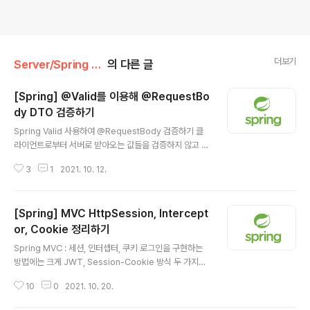
더보기
Server/Spring MVC
의 다른 글
[Spring] @Valid를 이용해 @RequestBo
dy DTO 검증하기
글 내용
Spring Valid 사용하여 @RequestBody 검증하기 클
라이언트로부터 서버로 받아오는 값들을 검증하지 않고 로
직을 실행하면 문제가 발생할 수도 있기에 검증이 필요한
3
1
2021. 10. 12.
데요. 그래서 이번 글에서는 Spring 에서 @Valid를 사용
해서 @RequestBody를 통해서 들어오는 DTO 값들을
검증하는 법에 대해서 정리해보겠습니다. 그리고 프로젝트
[Spring] MVC HttpSession, Intercept
는 Spring Boot gradle 기반으로 만들어서 해보겠습니
다. implementation 'org.springframework.boot:s
or, Cookie 정리하기
글 내용
pring-boot-starter-validation' 먼저 @Valid를 사용
Spring MVC : 세션, 인터셉터, 쿠키 로그인을 구현하는
하기 위해서 build.gradle에 위의 의존성을 추가하겠습니
방법에는 크게 JWT, Session-Cookie 방식 두 가지가
다. Valid 적용하기 @RequestMapping("/api/v1/te..
존재합니다. 저는 지금까지 두 가지 중에 항상 JWT를 사
10
0
2021. 10. 20.
용해서 로그인을 구현해왔는데요. 그래서 Session-Coo
kie를 사용했을 때 어떤 장단점이 있는지 직접 개발하면서