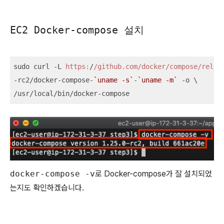
EC2 Docker-compose 설치
sudo curl -L 
https:
/
/github.com/docker
/compose/relea
-rc2/docker-compose-
`uname -s`
-
`uname -m`
 -o \

/usr/local/bin/docker-compose
docker-compose -v
로 Docker-compose가 잘 설치되었
는지도 확인하겠습니다.