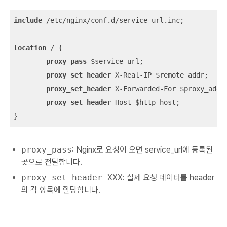
include
 /etc/nginx/conf.d/service-url.inc;

location
 / {

proxy_pass
 $service_url;

proxy_set_header
 X-Real-IP $remote_addr;

proxy_set_header
 X-Forwarded-For $proxy_add_x
proxy_set_header
 Host $http_host;

}
proxy_pass
: Nginx로 요청이 오면 service_url에 등록된
곳으로 전달합니다.
proxy_set_header_XXX
: 실제 요청 데이터를 header
의 각 항목에 할당합니다.