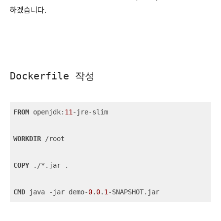
하겠습니다.
Dockerfile 작성
FROM
 openjdk:
11
-jre-slim

WORKDIR
 /root

COPY
 ./*.jar .

CMD
 java -jar demo-
0
.
0
.
1
-SNAPSHOT.jar