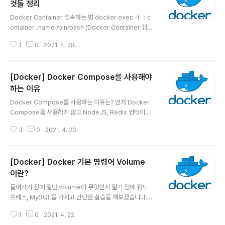
것들 정리
글 내용
Docker Container 접속하는 법 docker exec -t -i c
ontainer_name /bin/bash (Docker Container 접
속) ex) Ddocker exec -t -i nginx /bin/bash (Dock
1
0
2021. 4. 28.
er Container 접속) Docker Cotainer에 접속하고 싶
을 때 Docker Compose로 Container 이름 지정하는
법 version: "3" services: web: image: nginx cont
[Docker] Docker Compose를 사용해야
ainer_name: nginx ports: - 81:80 volumes: - /et
c/nignx/conf.d/:/etc/nginx/conf.d 위와 같이 contai
하는 이유
글 내용
ner_name을 지정하면 Container가 실행될 때 지정한
Docker Compose를 사용하는 이유는? 먼저 Docker
이름으로 만들어짐 D..
Compose를 사용하지 않고 NodeJS, Redis 컨테이너
를 만들어서 컨테이너간 통신을 해보겠습니다. NodeJS
3
0
2021. 4. 23.
환경 세팅 npm init Enter (계속) npm init 명령을 치면
어떤 것들이 여러 개 뜨는데 Enter를 계속 치겠습니다. 그
러면 위와 같이 package.json이 만들어집니다. { "nam
[Docker] Docker 기본 명령어 Volume
e": "compose", "version": "1.0.0", "description":
"", "main": "index.js", "scripts": { "start": "node se
이란?
글 내용
rver.js", "test": "echo \"Error: no test specified\"
들어가기 전에 일단 volume이 무엇인지 알기 전에 워드
&& exit 1" }, "dependenci..
프레스, MySQL을 가지고 간단한 실습을 해보겠습니다.
MySQL 실행하기 docker run -d -p 3306:3306 -e
1
0
2021. 4. 22.
MYSQL_ALLOW_EMPTY_PASSWORD=true --na