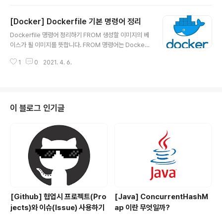
me mysql mysql:5.7 위의 명령어를 터미널에서 실행
해보겠습니다. 그러면 위와 같이 Docker Image(MySQ
[Docker] Dockerfile 기본 명령어 정리
L)를 다운받고 컨테이너가 실행되는 것을 볼 수 있습니다.
글 내용
MySQL 접속하기 docker exec -it mysql mysql 위
Dockerfile 명령어 정리하기 FROM 생성할 이미지의 베
와 같이 exec 명령어를 통해서 mysql에 접속을 했습니
이스가 될 이미지를 뜻합니다. FROM 명령어는 Dockerfi
다. create database wp CHARACTER SET utf8; g
le을 작성할 때 반드시 한 번 이상 입력해야 합니다. MAIN
rant all privileges on wp.* to wp@'%' ..
1
0
2021. 4. 6.
TAINER 이미지를 생성한 개발자 정보를 나타냅니다. RU
N 이미지를 만들기 위해 컨테이너 내부에서 명령어를 실행
합니다. RUN 명령어에 ["/bin/bash", "echo hello" >>
test.html"] 같이 입력하면 /bin/bash 셸을 이용해 'ech
o hello >> test2.html'을 실행한다는 뜻입니다. ADD
이 블로그 인기글
파일을 이미지에 추가합니다. Dockerfile이 위치한 디렉
터리에서 파일을 가져옵니다. ex) ADD test.html /var/
www/html 이라면 Dockerfile과 같은 디렉토..
[Github] 협업시 프로젝트(Pro
[Java] ConcurrentHashM
jects)와 이슈(Issue) 사용하기
ap 이란 무엇일까?