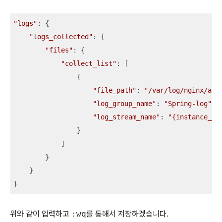
"logs"
: {

"logs_collected"
: {

"files"
: {

"collect_list"
: [

                {

"file_path"
: 
"/var/log/nginx/acc
"log_group_name"
: 
"Spring-log"
, 
"log_stream_name"
: 
"{instance_id
                }

            ]

        }

    }

}
위와 같이 입력하고
:wq
를 통해서 저장하겠습니다.