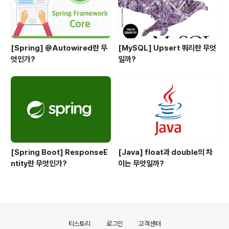
[Spring] @Autowired란 무
[MySQL] Upsert 쿼리란 무엇
엇인가?
일까?
[Spring Boot] ResponseE
[Java] float과 double의 차
ntity란 무엇인가?
이는 무엇일까?
의안내
티스토리
로그인
고객센터