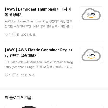
[AWS] Lambda로 Thumbnail 이미지 자
동 생성하기
글 내용
AWS Lambda로 Thumbnail 자동 생성하기 특정 앱 또
는 웹을 사용하다 보면 아래와 같이 썸네일 이미지를 본 적
이 있을 것입니다. 아래와 같은 작은 화면을 제공하는 이미
1
11
2021. 5. 11.
지가 리스트로 나열되는데 고품질의 이미지 파일이라던지
큰 사이즈의 파일이 제공된다면 로딩 속도에서 차이가 발
생할 것입니다. 그래서 원본 이미지를 썸네일 이미지로 제
[AWS] AWS Elastic Container Regist
작해서 사용합니다. 이 때 썸네일 이미지를 직접 제작해서
업로드 하고 사용할 수도 있지만, 매 번 그럴 수는 없기 때
ry 간단한 실습해보기
글 내용
문에 이를 자동화해서 사용하는 것이 좋습니다. 이러한 자
ECR 이란 무엇일까? Amazon Elastic Container Reg
동화를 아래와 같은 Flow로 진행해보려 합니다. 위의 그림
istry (Amazon ECR)는 안전하고 확장 가능하고 신뢰할
처럼 원본 이미지를 S3에 업로드하면 Lambda에 Trigg
수 있는 AWS 관리형 컨테이너 이미지 레지스트리 서비스
er를 걸고, Labmda가 S3에 썸네일 이미지를 만들어서
1
0
2021. 5. 6.
입니다. Amazon ECR는 AWS IAM를 사용하여 리소스
(이미지 리사이징)..
기반 권한으로 프라이빗 컨테이너 이미지 리포지토리를 지
원합니다. 이렇게 하면 지정된 사용자 또는 Amazon EC2
인스턴스가 컨테이너 리포지토리 및 이미지에 액세스할 수
있습니다. 선호하는 CLI를 사용하여 도커 이미지, Open
이 블로그 인기글
Container Initiative(OCI) 이미지 및 OCI 호환 아티팩
트를 푸시, 풀 및 관리할 수 있습니다. AWS 공식문서에서