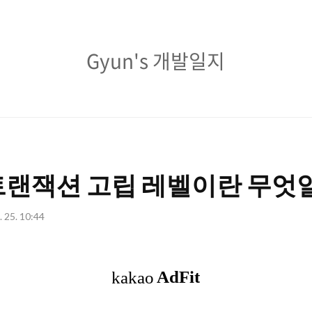
Gyun's
Gyun's 개발일지
개
발
일
지
] 트랜잭션 고립 레벨이란 무엇
. 25. 10:44