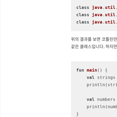
class
java
.
util
class
java
.
util
class
java
.
util
위의 결과를 보면 코틀린만
같은 클래스입니다. 하지만
fun
main
()
 {

val
 strings
    println(strings.last())

val
 numbers
    println(numbers.maxOrNull())

}