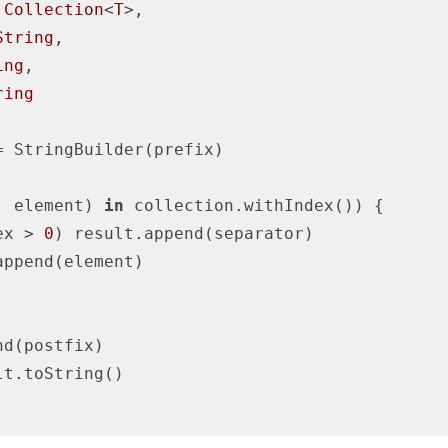
 
Collection
<
T
>,

String
,

ing
,

ring
= StringBuilder(prefix)

, element) 
in
 collection.withIndex()) {

ex > 
0
) result.append(separator)

lt.toString()
