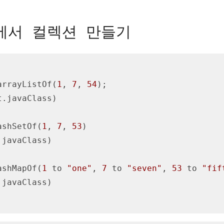
린에서 컬렉션 만들기
arrayListOf(
1
, 
7
, 
54
);

ashSetOf(
1
, 
7
, 
53
)

.javaClass)

ashMapOf(
1
 to 
"one"
, 
7
 to 
"seven"
, 
53
 to 
"fif