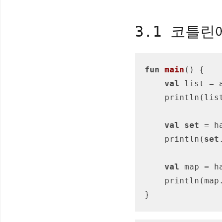
3.1 코틀
fun
main
()
 {

val
 list = 
    println(list.javaClass)

val
set
 = h
    println(
set
val
 map = h
    println(map.javaClass)

}