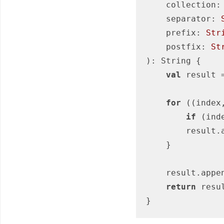
    collection:
    separator: 
    prefix: 
Str
    postfix: 
St
)
: String {

val
 result 
for
 ((index
if
 (ind
        result.append(element)

    }

    result.append(postfix)

return
 resu
}