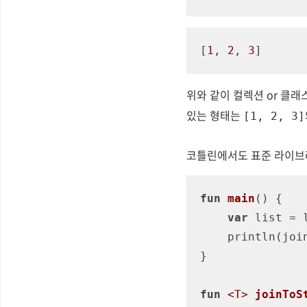
[
1
, 
2
, 
3
]
위와 같이 컬렉션 or 클
있는 형태는
[1, 2, 3]
코틀린에서도 표준 라이브
fun
main
()
 {

var
 list = 
    println(j
}

fun
<T>
joinToS