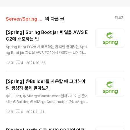
더보기
Server/Spring Boot
의 다른 글
[Spring] Spring Boot jar 파일을 AWS E
C2에 배포하는 법
글 내용
Spring Boot EC2에서 배포하는 법 이번 글에서는 Spri
ng Boot jar 파일을 AWS EC2에서 배포하는 법에 대해
서 정리해보겠습니다. 지금은 많이 경험해보았기 때문에
3
4
2021. 10. 22.
많이 익숙하지만, 스프링을 처음 다루어 서버에 배포할 때
는 항상 헷갈렸기에 다른 처음 해보시는 분들에게 정보를
공유하기 위해 한번 정리해보려 합니다. 먼저 Spring Bo
[Spring] @Builder를 사용할 때 고려해야
ot 프로젝트, AWS EC2 인스턴스 설정은 다 되어 있다고
가정하고 글을 시작해보겠습니다. maven mvn packag
할 생성자 문제 알아보기
글 내용
e 만약에 maven 프로젝트를 사용하고 있다면 위와 같이
@Builder, @AllArgsConstructor 알아보기 이번 글에
mvn package 명령어를 사용하면 jar 파일이 만들어집
서는 @Builder, @AllArgsConstructor, @NoArgsC
니다. 그러면 위와 같이 target 디렉토리 아래에 jar 파일
onstructor 애노테이션을 사용할 때 알아야 할 점에 대해
이 만들어진 것을 볼 수 있습니다. 1. java..
8
0
2021. 11. 21.
서 정리해보겠습니다. 위와 같이 @Builder, @NoArgsC
onstructor를 사용했을 때 Lombok에서 만들어주는 메
소드를 알아보겠습니다. 만들어주는 메소드를 보면 기본