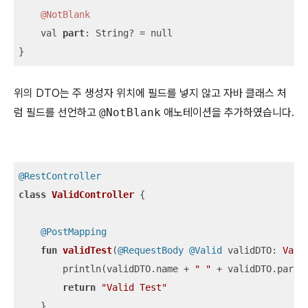
@NotBlank
    val 
part
: String? = null

}
위의 DTO는 주 생성자 위치에 필드를 넣지 않고 자바 클래스 처
럼 필드를 선언하고
@NotBlank
애노테이션을 추가하였습니다.
@RestController
class
ValidController
{

@PostMapping
fun
validTest
(
@RequestBody
@Valid
 validDTO: 
Vali
        println(validDTO.name + 
" "
 + validDTO.part)

return
"Valid Test"
    }
