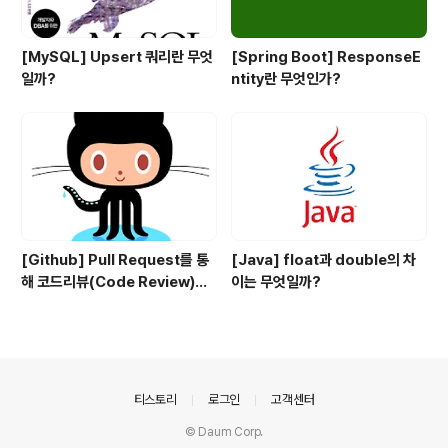
[MySQL] Upsert 쿼리란 무엇
[Spring Boot] ResponseE
일까?
ntity란 무엇인가?
[Github] Pull Request를 통
[Java] float과 double의 차
해 코드리뷰(Code Review)하
이는 무엇일까?
는 법
의안내
티스토리
로그인
고객센터
© Daum Corp.