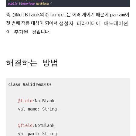
즉,
@NotBlank
의
@Target
은 여러 개이기 때문에
param
이
첫 번째 적용 대상이 되어서
생성자 파라미터에 애노테이션
이 추가된 것
입니다.
해결하는 방법
class
ValidTwoDTO
(

@field
:NotBlank

    val 
name
: String,

@field
:NotBlank

    val 
part
: String
