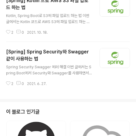
[Spring] Kotlin 으로 AWS S3 파일 업로
생성자, 빌더 관련 메소드들을 만들어주는 것을 볼 수 있습
니다. Builder가 어떤 것인지 안다면 전체 생성자가 필요
드 하는 법
글 내용
하다는 것을 알 수 있습니다. (Builder가 궁금하다면 여기
Kotlin, Spring Boot로 S3에 파일 업로드 하는 법 이번
에서 확인하실 수 있습니다.) Builder란 생성자의 매개변
글에서는 Kotlin 코드로 AWS S3에 파일 업로드 하는 방
수가 많을 때 좀 더 편리하게 객체를 만들 수 있게 도와주는
법에 대해서 알아보겠습니다. AWS S3 버킷을 생성하는
것이고, Build..
2
0
2021. 10. 18.
방법에 대해서는 다루지 않을 것이라 혹시 알고 싶다면 여
기 에서 참고하고 오시면 될 거 같습니다. implementati
on("org.springframework.cloud:spring-cloud-st
[Spring] Spring Security와 Swagger
arter-aws:2.0.1.RELEASE") Spring boot는 gradle
기반으로 사용할 것이기 때문에 위의 의존성을 build.gra
같이 사용하는 법
글 내용
dle에 추가하겠습니다. @Service class S3Service(
Spring Security Swagger 에러 해결 이번 글에서는 S
private val s3Client: AmazonS3Client ) { @Value
pring Boot에서 Security와 Swagger를 사용하면서
("\${cloud.a..
만난 문제를 해결한 과정에 대해서 정리해보려 합니다. 프
2
0
2021. 6. 27.
로젝트를 진행하면서 특정 URI로 시작하는 것이 아니라면
시큐리티 단에서 걸러내는 작업을 해보고 싶어서 Spring
Security를 아주 간단하게만 적용을 해보고자 하였습니
다. 하지만 적용을 하다 보니.. Swagger 관련해서 문제점
이 생겼는데요. 그 부분에 대해서 간단하게 정리해보겠습
이 블로그 인기글
니다. Spring Security는 어떻게 적용했을까? 처음에는
Spring Security는 비밀번호 단방향 암호화를 하는데만
사용했기 때문에 위의 설정정도로만 아주 간단하게 했습니
다. 그래서 위와 같이 /api/v2로 시작하..