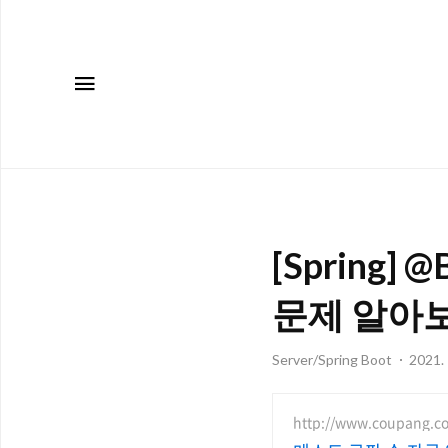
메뉴
[Spring
문제 알아
Server/Spring Boot
2021. 
http://www.coupang.c