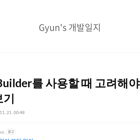
Gyun's
Gyun's 개발일지
개
발
일
지
] @Builder를 사용할 때 고려
보기
11. 21. 00:48
om
광고