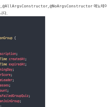
,
,
애노테이
r
@AllArgsConstructor
@NoArgsConstructor
니다.