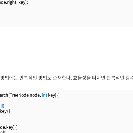
de.right, key);
방법에는 반복적인 방법도 존재한다. 효율성을 따지면 반복적인 함
arch(TreeNode node, 
int
 key) {
ll
) {
key) {
de.key) {
eft;