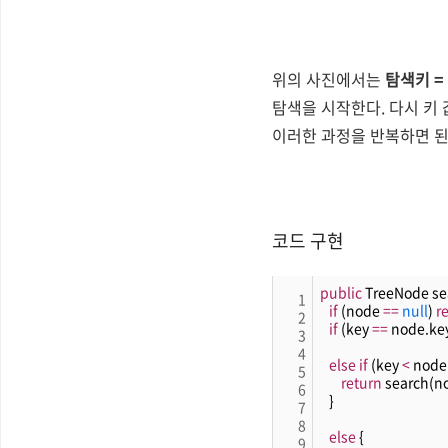
위의 사진에서는
탐색키 = 
탐색을 시작한다. 다시 키 
이러한 과정을 반복하면 된
코드 구현
public
 TreeNode se
1
if
 (node 
=
=
null
) 
r
2
if
 (key 
=
=
 node.key
3
4
else
if
 (key 
<
 node
5
return
 search(no
6
   }
7
8
else
 {
9