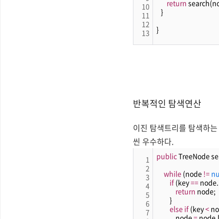
return
 search(no
10
   }
11
12
}
13
반복적인 탐색연산
이진 탐색트리를 탐색하는 
씬 우수하다.
public
 TreeNode se
1
2
while
 (node 
!
=
nu
3
if
 (key 
=
=
 node.
4
return
 node;
5
         }
6
else
if
 (key 
<
 no
7
             node 
=
 node.l