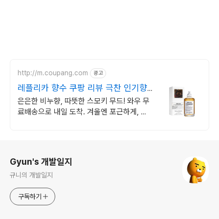
http://m.coupang.com
광고
레플리카 향수 쿠팡 리뷰 극찬 인기향
수
은은한 비누향, 따뜻한 스모키 무드! 와우 무
료배송으로 내일 도착. 겨울엔 포근하게, 여
름엔 은은하게! 계절을 담은 향기를 만나보세
요.
로그 정보
Gyun's 개발일지
규니의 개발일지
구독하기