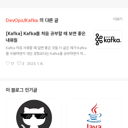
더보기
DevOps/Kafka
의 다른 글
[Kafka] Kafka를 처음 공부할 때 보면 좋은
내용들
글 내용
Kafka 처음 사용할 때 알면 좋은 것들 이 글은 제가 Kafka
를 사용하면서 겪은 경험보다는 Kafka를 공부하면서 처음
사용할 때 알면 좋은 것들의 이론에 대해 정리한 글입니다.
17
3
2023. 1. 8.
참고한 곳은 맨 아래에 있습니다. Kafka 기본 Cluster, Br
oker란? Lag 란? Topic, Partition 이란? 레코드란? 컨
트롤러란? 코디네이터란? 데이터 삭제 Replication Fact
or란? 리더 팔로워란? ISR 이란? Producer Producer
주요 옵션 ack=all과 브로커의 min.insync.replicas 옵
이 블로그 인기글
션의 관계 Consumer Consumer 대표 옵션 컨슈머 그
룹이란? 컨슈머 리밸런스 특징 컨슈머 하트비트란? 컨슈머
그룹 특징 토픽의 파티션에는 하나의 컨슈머만 연결 가..