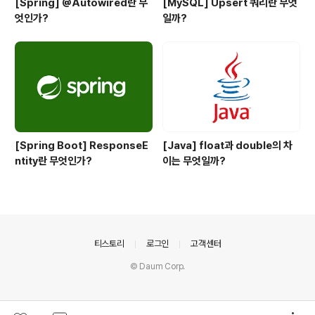
[Spring] @Autowired란 무
[MySQL] Upsert 쿼리란 무엇
엇인가?
일까?
[Spring Boot] ResponseE
[Java] float과 double의 차
ntity란 무엇인가?
이는 무엇일까?
의안내
티스토리
로그인
고객센터
© Daum Corp.