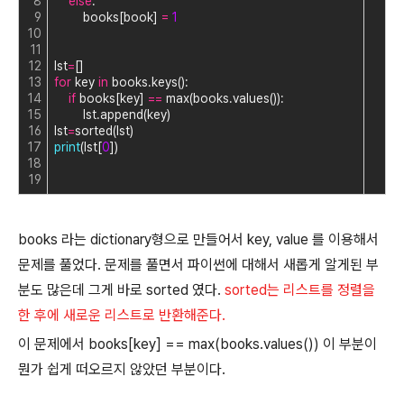
8
else
:
9
        books[book] 
=
1
10
11
12
lst
=
[]
13
for
 key 
in
 books.keys():
14
if
 books[key] 
=
=
 max(books.values()):
15
        lst.append(key)
16
lst
=
sorted(lst)
17
print
(lst[
0
])
18
19
books 라는 dictionary형으로 만들어서 key, value 를 이용해서
문제를 풀었다. 문제를 풀면서 파이썬에 대해서 새롭게 알게된 부
분도 많은데 그게 바로 sorted 였다.
sorted는 리스트를 정렬을
한 후에 새로운 리스트로 반환해준다.
이 문제에서 books[key] == max(books.values()) 이 부분이
뭔가 쉽게 떠오르지 않았던 부분이다.