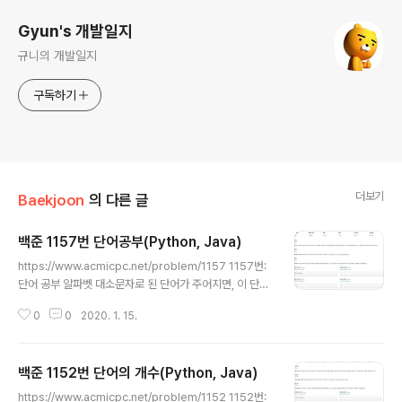
Gyun's 개발일지
규니의 개발일지
구독하기
더보기
Baekjoon
의 다른 글
백준 1157번 단어공부(Python, Java)
글 내용
https://www.acmicpc.net/problem/1157 1157번:
단어 공부 알파벳 대소문자로 된 단어가 주어지면, 이 단어
에서 가장 많이 사용된 알파벳이 무엇인지 알아내는 프로
0
0
2020. 1. 15.
그램을 작성하시오. 단, 대문자와 소문자를 구분하지 않는
다. www.acmicpc.net 이 문제를 처음 봤을 때 가장 먼
저 떠오른 방법은 key, value를 이용하거나 아니면 그냥
백준 1152번 단어의 개수(Python, Java)
리스트 2개를 만들어서 하나는 알파벳 count 용, 알파벳
글 내용
저장용으로 만들어서 풀면 되겠다는 생각을 했다. 다행히
https://www.acmicpc.net/problem/1152 1152번: