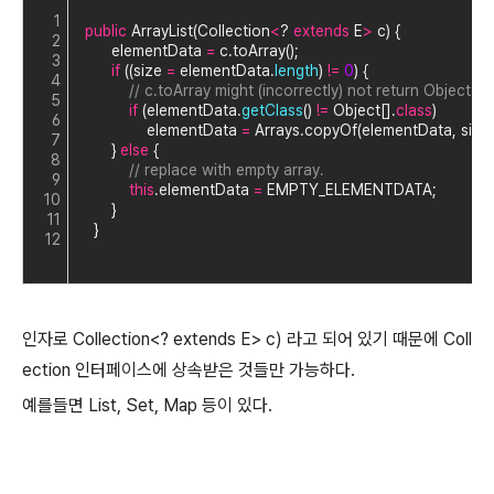
1
public
 ArrayList(Collection
<
? 
extends
 E
>
 c) {
2
        elementData 
=
 c.toArray();
3
if
 ((size 
=
 elementData.
length
) 
!
=
0
) {
4
// c.toArray might (incorrectly) not return Object[]
5
if
 (elementData.
getClass
() 
!
=
 Object[].
class
)
6
                elementData 
=
 Arrays.copyOf(elementData, size,
7
        } 
else
 {
8
// replace with empty array.
9
this
.elementData 
=
 EMPTY_ELEMENTDATA;
10
        }
11
    }
12
인자로 Collection<? extends E> c) 라고 되어 있기 때문에 Coll
ection 인터페이스에 상속받은 것들만 가능하다.
예를들면 List, Set, Map 등이 있다.