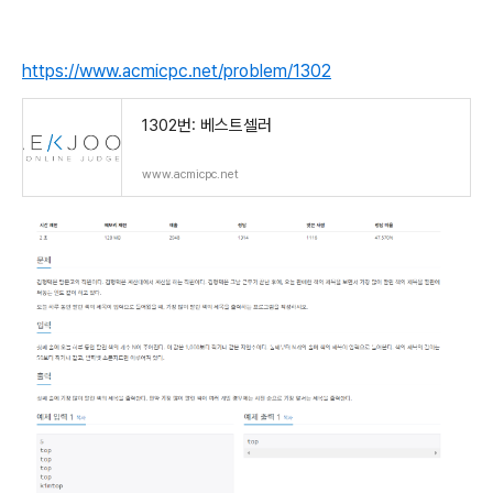
https://www.acmicpc.net/problem/1302
1302번: 베스트셀러
www.acmicpc.net