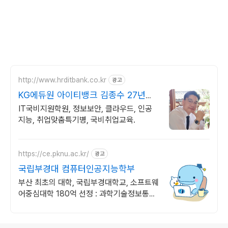
http://www.hrditbank.co.kr
광고
KG에듀원 아이티뱅크 김종수 27년경
력전문가 IT취업상담
IT국비지원학원, 정보보안, 클라우드, 인공
지능, 취업맞춤특기병, 국비취업교육.
https://ce.pknu.ac.kr/
광고
국립부경대 컴퓨터인공지능학부
부산 최초의 대학, 국립부경대학교, 소프트웨
어중심대학 180억 선정 : 과학기술정보통신
부 소프트웨어중심대학 187억 선정
로그 정보