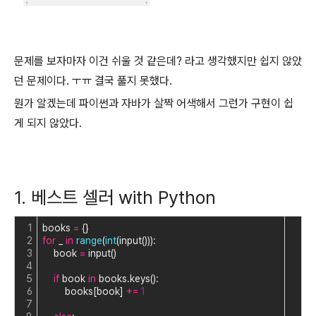
문제를 보자마자 이건 쉬울 것 같은데? 라고 생각했지만 쉽지 않았
던 문제이다. ㅜㅠ 결국 풀지 못했다.
뭔가 알겠는데 파이썬과 자바가 살짝 어색해서 그런가 구현이 쉽
게 되지 않았다.
1. 베스트 셀러 with Python
1
books 
=
 {}
2
for
 _ 
in
range
(
int
(input())):
3
    book 
=
 input()
4
5
if
 book 
in
 books.keys():
6
        books[book] 
+
=
1
7