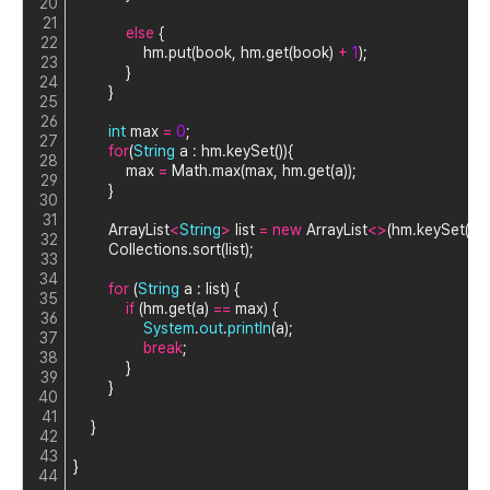
20
21
else
 {
22
                hm.put(book, hm.get(book) 
+
1
);
23
            }
24
        }
25
26
int
 max 
=
0
;
27
for
(
String
 a : hm.keySet()){
28
            max 
=
 Math.max(max, hm.get(a));
29
        }
30
31
        ArrayList
<
String
>
 list 
=
new
 ArrayList
<
>
(hm.keySet());
32
        Collections.sort(list);
33
34
for
 (
String
 a : list) {
35
if
 (hm.get(a) 
=
=
 max) {
36
System
.
out
.
println
(a);
37
break
;
38
            }
39
        }
40
41
    }
42
43
}
44