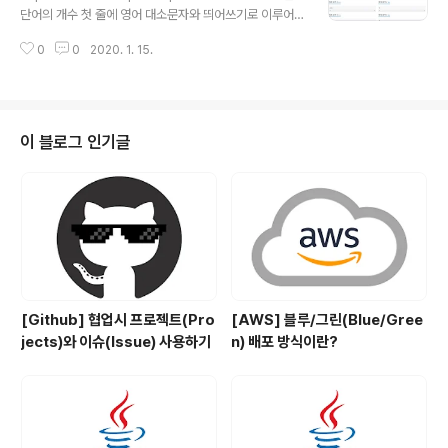
좀 비효율적인거 같지만 맞긴 맞았다. 1. 단어 공부 with P
단어의 개수 첫 줄에 영어 대소문자와 띄어쓰기로 이루어
ython 1 2 3 4 5 6 7 8 9 10 11 12 13 14 15 16 17 18
진 문자열이 주어진다. 이 문자열의 길이는 1,000,000을
19 20 21 22 23 name = input() name = ..
0
0
2020. 1. 15.
넘지 않는다. 단어는 띄어쓰기 한 개로 구분되며, 공백이 연
속해서 나오는 경우는 없다. 또한 문자열의 앞과 뒤에는 공
백이 있을 수도 있다. www.acmicpc.net 문제를 보자마
자 너무 쉽다고 생각을 했고, 단순히 공백문자만 처리를 잘
해주면 될 것 같아서 바로 풀기를 시작했다. 근데 나중에 더
이 블로그 인기글
쉬운 방법이 있을까 하고 검색을 해보다 보니 내가 정말 멍
청하다는 것을 깨달았다. 1. 단어의 개수 with 파이썬 1 2
3 4 5 6 7 8 9 10 11 12 name = input() l = list(nam
e...
[Github] 협업시 프로젝트(Pro
[AWS] 블루/그린(Blue/Gree
jects)와 이슈(Issue) 사용하기
n) 배포 방식이란?