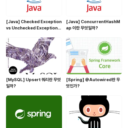
[Java] Checked Exception
[Java] ConcurrentHashM
vs Unchecked Exception
ap 이란 무엇일까?
정리
[MySQL] Upsert 쿼리란 무엇
[Spring] @Autowired란 무
일까?
엇인가?