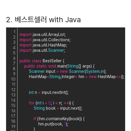
2. 베스트셀러 with Java
1
import
 java.util.ArrayList;
2
import
 java.util.Collections;
3
import
 java.util.HashMap;
4
import
 java.util.
Scanner
;
5
6
public
class
 BestSeller {
7
public
static
void
 main(
String
[] args) {
8
Scanner
 input 
=
new
Scanner
(
System
.
in
);
9
        HashMap
<
String
,Integer
>
 hm 
=
new
 HashMap
<
>
();
10
11
12
int
 n 
=
 input.nextInt();
13
14
for
 (
int
 i 
=
0
; i 
<
 n; 
+
+
i) {
15
String
 book 
=
 input.next();
16
17
if
 (
!
hm.containsKey(book)) {
18
                hm.put(book, 
1
);
19
            }