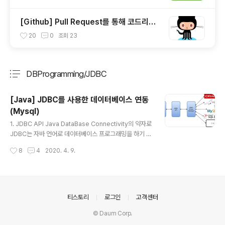
[Github] Pull Request를 통해 코드리뷰
(Code Review)하는 법
20
0
조회
23
DBProgramming/JDBC
분류 전체보기
주요 글 목록
[Java] JDBC를 사용한 데이터베이스 연동
(Mysql)
글 내용
1. JDBC API Java DataBase Connectivity의 약자로
JDBC는 자바 언어로 데이터베이스 프로그래밍을 하기 위
한 라이브러리이다. JDBC는 DBMS에 종속되지 않는 관
작성시간
8
4
2020. 4. 9.
련 API를 제공한다. JDBC API는 JDK에서 제공하며 JD
BC 프로그래밍을 위해서는 JDBC드라이버가 필요하다! J
DBC 드라이버는 각 DBMS 회사에서 제공하는 라이브러
리 압축파일이다. 우리는 MySQL 데이터베이스관리시스
템을 사용하지만 오라클을 사용한다면 오라클용 JDBC 드
의안내
티스토리
로그인
고객센터
라이버가 필요하다. 2. JDBC API 클래스 JDBC는 다양
© Daum Corp.
한 클래스와 인터페이스로 구성된 패키지 java.sql와 jav
ax.sql로 구성되어 있다. 데이터베이스를 연결하여 테이블