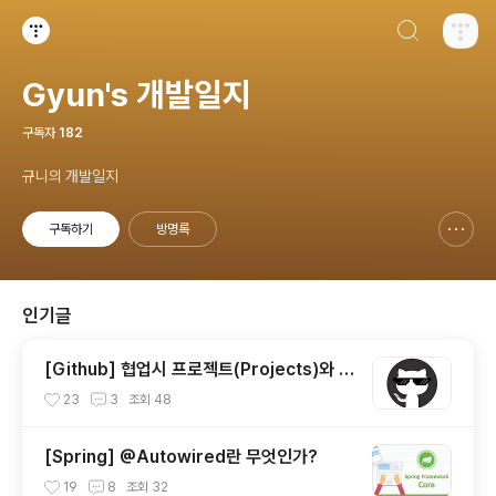
검색하기
티스토리
Gyun's 개발일지
구독자
182
규니의 개발일지
구독하기
방명록
신고하기 레이어
열기
인기글
[Github] 협업시 프로젝트(Projects)와 이
슈(Issue) 사용하기
23
3
조회
48
[Spring] @Autowired란 무엇인가?
19
8
조회
32