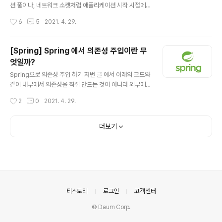
r가 존재하는 것을 볼 수 있습니다. 즉, 클라이언트의 요청
션 풀이나, 네트워크 소켓처럼 애플리케이션 시작 시점에
에 대해서 사전에 걸러내는 역할을 합니다. (ex: CORS, X
필요한 연결을 미리 해두고, 애플리케이션 종료 시점에 연
작성시간
6
5
2021. 4. 29.
S..
결을 모두 종료하는 작업을 진행하려면, 객체의 초기화와
종료 작업이 필요합니다. 스프링 빈도 위와 같은 원리로 초
기화 작업과 종료 작업이 나눠서 진행됩니다. 간단하게 말
[Spring] Spring 에서 의존성 주입이란 무
하면 객체 생성 -> 의존관계 주입이라는 라이프사이클을
엇일까?
가집니다. 즉, 스프링 빈은 의존관계 주입이 다 끝난 다음에
글 내용
야 필요한 데이터를 사용할 수 있는 준비가 완료됩니다. S
Spring으로 의존성 주입 하기 저번 글 에서 아래의 코드와
pring 의존관계 주입 과정 가장 처음에는Spring IoC 컨
같이 내부에서 의존성을 직접 만드는 것이 아니라 외부에
테이너가 먼저 만들어지는 과정이 일어납니다. 위의 그림
서 의존성을 주입해주는 것에 대해서 알아보았습니다. (저
작성시간
2
0
2021. 4. 29.
은 Spring Boot에서 Component-Scan으로 Bean 등
번 글을 안보고 오셨다면 먼저 보고 오시는 것을 추천합니
록을 시작하..
다.) public class Car { private Tire tire; public Ca
r(Tire tire) { this.tire = tire; } } 즉, 내부에서 Tire 의존
더보기
성을 만들면 Car와 Tire는 강한 결합이 생기고, 외부에서
Tire를 주입해주면 Car와 Tire는 느슨한 결합이 될 수 있
습니다. (좀 더 유연한 구조가 되는 것입니다.) 위와 같이 의
존성 주입을 직접할 수도 있지만, 스프링에서는 Bean으로
만 등록되면 IoC 컨테이너가 의존성 주입을 알아서 해..
의안내
티스토리
로그인
고객센터
© Daum Corp.