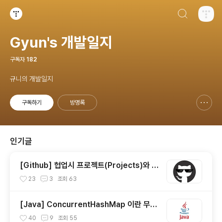
검색하기
티스토리
Gyun's 개발일지
구독자
182
규니의 개발일지
구독하기
방명록
신고하기 레이어
열기
인기글
[Github] 협업시 프로젝트(Projects)와 이
슈(Issue) 사용하기
23
3
조회
63
[Java] ConcurrentHashMap 이란 무엇
일까?
40
9
조회
55