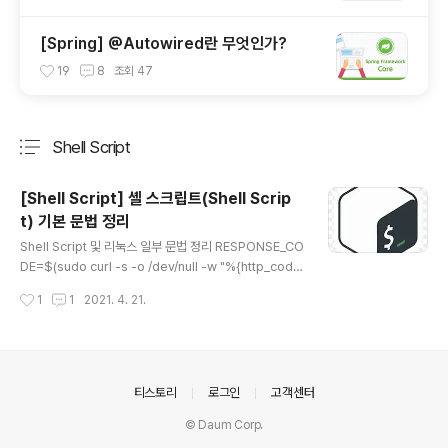
[Spring] @Autowired란 무엇인가?
19
8
조회
47
Shell Script
분류 전체보기
주요 글 목록
[Shell Script] 셸 스크립트(Shell Scrip
t) 기본 문법 정리
글 내용
Shell Script 및 리눅스 일부 문법 정리 RESPONSE_CO
DE=$(sudo curl -s -o /dev/null -w "%{http_cod
e}" http://localhost:8080) /dev/null: 위의 명령어가
작성시간
1
1
2021. 4. 21.
성공했다면 아무 것도 뜨지 않고 실패하면 에러 메세지가
출력됩니다. curl: 해당 URL로 요청을 보내는 명령어(-s,
-o, -w은 더 찾아보기) "%{http_code}": URL 요청의 H
TTP Status Code를 파싱하게 된다. 즉, RESPONSE_
CODE에 해당 상태 값이 담깁니다. if-else문 if [ ${RES
의안내
티스토리
로그인
고객센터
PONSE_CODE} -ge 400 ] # 400 보다 크면 (즉, 40x/
© Daum Corp.
50x 에러 모두 포함) then CURRENT_PROFILE=rea
l..