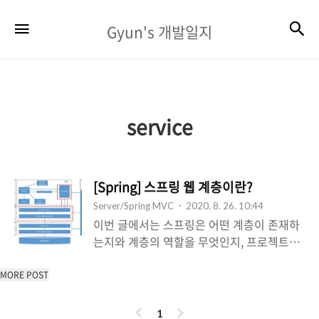
Gyun's
검
메뉴
Gyun's 개발일지
개
발
일
지
service
[Spring] 스프링 웹 계층이란?
Server/Spring MVC
2020. 8. 26. 10:44
이번 글에서는 스프링은 어떤 계층이 존재하
는지와 계층의 역할을 무엇인지, 프로젝트시
패키지를 어떻게 나누는 것이 좋은지에 대해
정리해보려 한다. 스프링의 계층은
MORE POST
Presentation Layer, Business, Layer,
이
다
Data Access Layer 크게 3개로 나눌 수 있
1