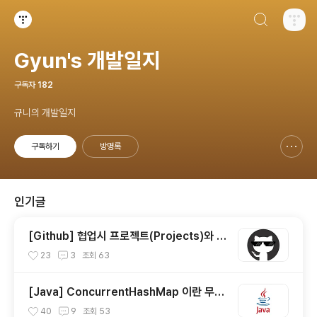
검색하기
티스토리
Gyun's 개발일지
구독자
182
규니의 개발일지
구독하기
방명록
신고하기 레이어
열기
인기글
[Github] 협업시 프로젝트(Projects)와 이
슈(Issue) 사용하기
23
3
조회
63
[Java] ConcurrentHashMap 이란 무엇
일까?
40
9
조회
53