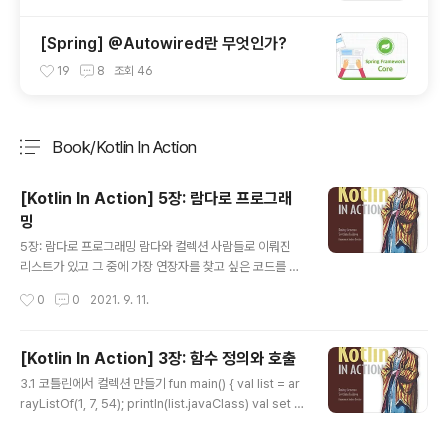
[Spring] @Autowired란 무엇인가?
19
8
조회
46
Book/Kotlin In Action
분류 전체보기
주요 글 목록
[Kotlin In Action] 5장: 람다로 프로그래
밍
글 내용
5장: 람다로 프로그래밍 람다와 컬렉션 사람들로 이뤄진
리스트가 있고 그 중에 가장 연장자를 찾고 싶은 코드를 작
성해보겠습니다. data class Person(val name: Strin
작성시간
0
0
2021. 9. 11.
g, val age: Int) fun findTheOldest(people: List) {
var maxAge = 0 var theOldest: Person? = null fo
r (person in people) { if (person.age > maxAge)
[Kotlin In Action] 3장: 함수 정의와 호출
{ maxAge = person.age theOldest = person } }
글 내용
3.1 코틀린에서 컬렉션 만들기 fun main() { val list = ar
println(theOldest) } fun main() { findTheOldest(li
rayListOf(1, 7, 54); println(list.javaClass) val set =
stOf(Person("Alice", 29), Person("Bob", 31))) } 위
hashSetOf(1, 7, 53) println(set.javaClass) val ma
의 코..
p = hashMapOf(1 to "one", 7 to "seven", 53 to "fif