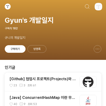
검색하기
티스토리
Gyun's 개발일지
구독자
182
규니의 개발일지
구독하기
방명록
신고하기 레이어
열기
인기글
[Github] 협업시 프로젝트(Projects)와 이
슈(Issue) 사용하기
23
3
조회
61
[Java] ConcurrentHashMap 이란 무엇
일까?
40
9
조회
53