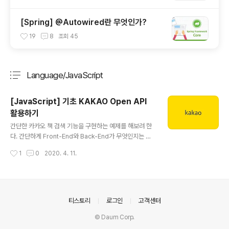
[Spring] @Autowired란 무엇인가?
19
8
조회
45
Language/JavaScript
분류 전체보기
주요 글 목록
[JavaScript] 기초 KAKAO Open API
활용하기
글 내용
간단한 카카오 책 검색 기능을 구현하는 예제를 해보려 한
다. 간단하게 Front-End와 Back-End가 무엇인지는 안
다고 가정하고 설명하려 한다. 처음에 Front-End에서 AP
작성시간
1
0
2020. 4. 11.
I 서버 주소로 원하는 정보를 요청(Request)하면 서버에
서는 DB에 데이터를 담아 다시 Front-End에다 응답(Re
sponse)을 해준다. 하지만 요청과 응답을 하기 위해서는
정해진 형식이 필요하다. 그것을 API 가이드 라고 한다. 위
와 같이 Request에서는 주소에는 API의 서버 주소를 적
의안내
티스토리
로그인
고객센터
어야 하고, 나머지도 상황에 맞게 적어서 요청하면 된다. 응
© Daum Corp.
답에는 형식이 JSON이라는 형태로 전달이 된다. (JSON
= JavaScript Object Notation의 약자이다) 1 2 3 4