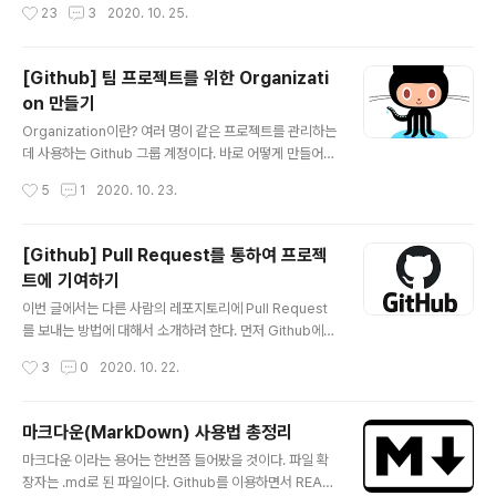
작성시간
23
3
2020. 10. 25.
w를 통해서 확인하는 절차에 대해서 알아보려 한다. 이제
어가서 자신의 레포지토리 아무거나 들어가보면 아래와 같
협업을..
은 화면을 볼 수 있다. 그림에서 볼 수 있듯이 Github에서
는 Issue와 Project를 제공해주는데 하나씩 무엇이고 어
[Github] 팀 프로젝트를 위한 Organizati
떻게 사용하는지 알아보자. 1. Projects란? 프로젝트는 작
on 만들기
업 현황과 진행도를 볼 수 있는 메뉴이다. 이슈, PR(풀 리퀘
글 내용
스트)들을 하나의 작업으로 구분해 그 작업이 현재 어느 정
Organization이란? 여러 명이 같은 프로젝트를 관리하는
도 진행되었는지 확인할 수 있다. To Do : 해야 할 작업 In
데 사용하는 Github 그룹 계정이다. 바로 어떻게 만들어서
Progress : 진행 중인 작업 Done : 완료된 작업 그리고
사용하는지 알아보자. 먼저 Github에 접속하자. 그리고 위
작성시간
5
1
2020. 10. 23.
Projects를 사용하면 위와 ..
와 같이 New organization을 누르자. Github에서 무료
로 Organization을 만들 수 있기 때문에 Join for free
를 클릭하자. 위와 같이 Organization의 이름을 정하고
[Github] Pull Request를 통하여 프로젝
Contact email에는 자신이 메일을 받을 이메일을 적어주
트에 기여하기
면 된다. 위와 같이 초대하고자 하는 사람의 깃허브 아이디
글 내용
를 입력하고 Complete setup을 클릭하자. 그 다음 나오
이번 글에서는 다른 사람의 레포지토리에 Pull Request
는 설정화면에서 자신의 Organizaiton 목적에 맞게 설정
를 보내는 방법에 대해서 소개하려 한다. 먼저 Github에
하면 된다. 필자는 위와 같이 설정을 한 후에 Submit을 눌
들어가서 본인이 Pull Request를 보내고 싶은 레포지토
작성시간
3
0
2020. 10. 22.
렀다. ..
리에 들어가보자. 나는 SOPT-SERVER-WIKI라는 레퍼
지토리에 pull Request를 보낼 것이다. 그러기 위해서는
먼저 해당 레포지토리를 Fork를 한 후에 자신의 Github으
마크다운(MarkDown) 사용법 총정리
로 복사를 하자. 그러면 본인의 Github 저장소에 위와 같
글 내용
마크다운 이라는 용어는 한번쯤 들어봤을 것이다. 파일 확
이 만들어진 것을 확인할 수 있다. 그리고 이제 해당 프로젝
장자는 .md로 된 파일이다. Github를 이용하면서 READ
트를 자신의 로컬 PC에 Clone을 받아서 작업을 진행해보