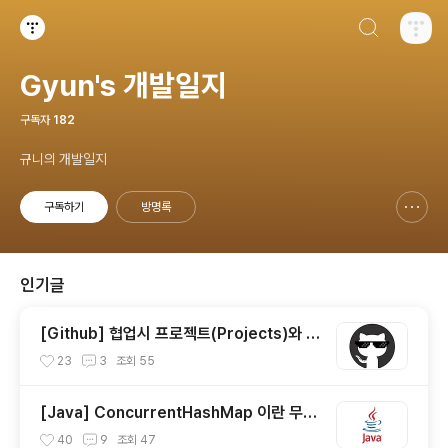
검색하기
티스토리
Gyun's 개발일지
구독자
182
규니의 개발일지
구독하기
방명록
신고하기 레이어
열기
인기글
[Github] 협업시 프로젝트(Projects)와 이
슈(Issue) 사용하기
23
3
조회
55
[Java] ConcurrentHashMap 이란 무엇
일까?
40
9
조회
47