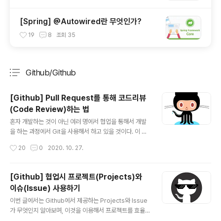
[Spring] @Autowired란 무엇인가?
19
8
조회
35
Github/Github
분류 전체보기
주요 글 목록
[Github] Pull Request를 통해 코드리뷰
(Code Review)하는 법
글 내용
혼자 개발하는 것이 아닌 여러 명에서 협업을 통해서 개발
을 하는 과정에서 Git을 사용해서 하고 있을 것이다. 이 때
기능별로 브랜치를 만들거나 각자 팀만의 브랜치 전략에
작성시간
20
0
2020. 10. 27.
맞게 브랜치를 나눠서 개발을 하고 있을 것이다. 그러면 브
랜치를 나눠서 작업을 하다가 브랜치의 작업이 끝나서 de
velop 또는 master 브랜치에 병합(merge)를 해야할
[Github] 협업시 프로젝트(Projects)와
때 바로 머지하면될까? 아니다. 이럴 때 하기 전에 한 단계
이슈(Issue) 사용하기
절차가 있는데 이것이 Pull Request이다. 풀 리퀘스트,
글 내용
줄여서 PR은 팀원들과 협업을 할 때 가장 중요한 기능으
이번 글에서는 Github에서 제공하는 Projects와 Issue
로, 머지를 하기 전 확인을 받는 절차이다. 여기서 확인이라
가 무엇인지 알아보며, 이것을 이용해서 프로젝트를 효율
하면 방법이 여러가지가 있겠지만 이 글에서는 PR revie
적으로 관리할 수 있는 글을 알아보자. 먼저 Github에 들