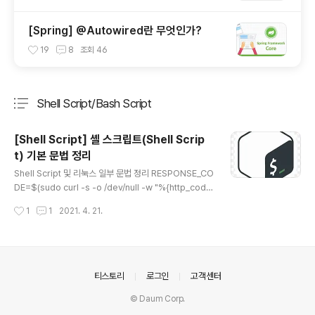
[Spring] @Autowired란 무엇인가?
19
8
조회
46
Shell Script/Bash Script
분류 전체보기
주요 글 목록
[Shell Script] 셸 스크립트(Shell Scrip
t) 기본 문법 정리
글 내용
Shell Script 및 리눅스 일부 문법 정리 RESPONSE_CO
DE=$(sudo curl -s -o /dev/null -w "%{http_cod
e}" http://localhost:8080) /dev/null: 위의 명령어가
작성시간
1
1
2021. 4. 21.
성공했다면 아무 것도 뜨지 않고 실패하면 에러 메세지가
출력됩니다. curl: 해당 URL로 요청을 보내는 명령어(-s,
-o, -w은 더 찾아보기) "%{http_code}": URL 요청의 H
TTP Status Code를 파싱하게 된다. 즉, RESPONSE_
CODE에 해당 상태 값이 담깁니다. if-else문 if [ ${RES
의안내
티스토리
로그인
고객센터
PONSE_CODE} -ge 400 ] # 400 보다 크면 (즉, 40x/
© Daum Corp.
50x 에러 모두 포함) then CURRENT_PROFILE=rea
l..