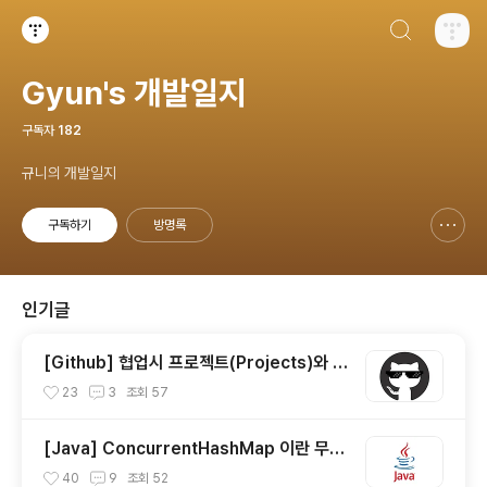
검색하기
티스토리
Gyun's 개발일지
구독자
182
규니의 개발일지
구독하기
방명록
신고하기 레이어
열기
인기글
[Github] 협업시 프로젝트(Projects)와 이
슈(Issue) 사용하기
23
3
조회
57
[Java] ConcurrentHashMap 이란 무엇
일까?
40
9
조회
52