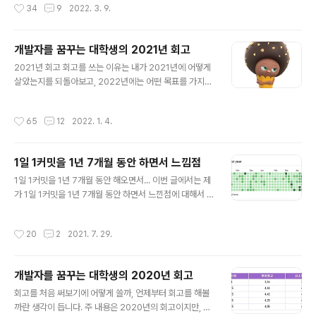
작성시간
34
9
2022. 3. 9.
보도 ..
로 1일 1커밋 마지막 회고를 진행해보려 합니다. 1일 1커밋
을 시작한 이유는? 2019년 까지의 저는 학교 수업은 열심
히 듣는 학생이었기에, 학교 수업 외에 개인 적인 공부를 하
개발자를 꿈꾸는 대학생의 2021년 회고
지는 않아서 웹/앱 개발을 해본 경험이 전혀 없었고 Git, Gi
글 내용
thub도 사용해본 적이 없었습니다. 그러다 보니 2019년
2021년 회고 회고를 쓰는 이유는 내가 2021년에 어떻게
2학기가 되었을 때 더 이상 학교 공부만 해서는 안되겠다
살았는지를 되돌아보고, 2022년에는 어떤 목표를 가지고
는 생각에 외부 활동들을 조금씩 알아보게 되었는데요. 이
시작할지에 대한 정리를 하기 위해서다. 그리고 2020년
때 간단한 외부 활동을 하면서 만났던 한 분이 있는데, 이 ..
에 비해 올해는 얼마나 달라졌는지도 정리하기 위해서이
작성시간
65
12
2022. 1. 4.
다. 겨울 방학 2021년이 되었을 때 나는 재수를 했기에 4
학년이 되었고, 나도 이제 취준 시작이라는 마음에 설렘과
걱정을 가지고 겨울 방학을 보냈던 것 같다. 가장 먼저 20
1일 1커밋을 1년 7개월 동안 하면서 느낌점
20년 까지는 SOPT IT 동아리를 하면서 JavaScript, N
글 내용
odeJS, Express로 백엔드 개발을 했다. 하지만 2021
1일 1커밋을 1년 7개월 동안 해오면서... 이번 글에서는 제
년에는 Spring을 공부해서 프로젝트를 해보고 싶었다. 그
가 1일 1커밋을 1년 7개월 동안 하면서 느낀점에 대해서 간
래서 겨울 방학동안 JAVA의 동작 원리를 깊게 공부해보려
단하게 회고를 해보려 합니다! (Github) 1일 1커밋을 왜 시
노력했다. 방학 동안 자바, 알고리즘 공부만 하다 보니 자..
작했는지? 1일 1커밋을 지속할 수 있었던 것들은 어떤 것이
작성시간
20
2
2021. 7. 29.
있었는지? 1일 1커밋에 대한 장단점! 자주 받았던 간단한
질문들 정리~? 이정도에 대해서 가볍게 회고하면서 저의
생각을 공유해보려 합니다. 바로 본론으로 고고싱! 1일 1커
개발자를 꿈꾸는 대학생의 2020년 회고
밋을 왜 시작했는지? 🤔🤔 1일 1커밋에 대해서 다른 사람
글 내용
과 얘기를 하다 보면 1일 1커밋을 왜 시작했는지 라는 질문
회고를 처음 써보기에 어떻게 쓸까, 언제부터 회고를 해볼
을 아주 많이 받았습니다.(동아리 면접 때도 자주 들었던 질
까란 생각이 듭니다. 주 내용은 2020년의 회고이지만, 20