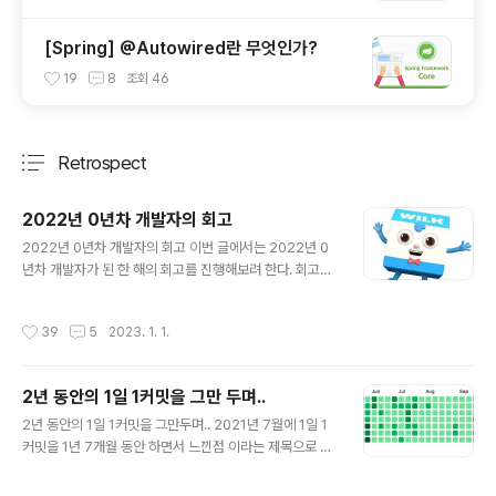
[Spring] @Autowired란 무엇인가?
19
8
조회
46
Retrospect
분류 전체보기
주요 글 목록
2022년 0년차 개발자의 회고
글 내용
2022년 0년차 개발자의 회고 이번 글에서는 2022년 0
년차 개발자가 된 한 해의 회고를 진행해보려 한다. 회고의
제목은 0년차 개발자의 회고 이지만, 내용은 내가 한 해 동
안 어떤 일들이 있었는지 2021년 회고와 비교해보고, 기
작성시간
39
5
2023. 1. 1.
록하면서 회고해보려 한다. 대학교 9학기 2021년이 끝났
을 때만 해도 드디어 나도 대학교를 졸업하는 줄 알았다. 하
지만 2022년 1월 초에 0.5점이 부족해서 졸업할 수 없다
2년 동안의 1일 1커밋을 그만 두며..
는 학교의 전화를 받았다.(130 학점을 채워야 졸업인데 12
글 내용
9.5 학점을 채웠다.) 계절학기 수강신청도 다 끝났기 때문
2년 동안의 1일 1커밋을 그만두며.. 2021년 7월에 1일 1
에 0.5학점을 채우기 위해서는 무조건 9학기를 다녀야 하
커밋을 1년 7개월 동안 하면서 느낀점 이라는 제목으로 가
는 상황이었다. 졸업 사정 확인을 제대로 못한 나의 책임이
볍게 중간 회고를 작성한 적이 있었는데요. 이번 글에서는
100% 였기에 누구도 탓할 수 없었고 너무나 속상했다. 바
2년 동안 진행해왔던 1일 1커밋을 그만두면서 라는 제목으