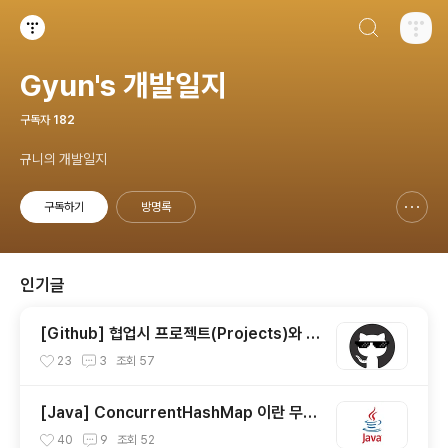
검색하기
티스토리
Gyun's 개발일지
구독자
182
규니의 개발일지
구독하기
방명록
신고하기 레이어
열기
인기글
[Github] 협업시 프로젝트(Projects)와 이
슈(Issue) 사용하기
23
3
조회
57
[Java] ConcurrentHashMap 이란 무엇
일까?
40
9
조회
52