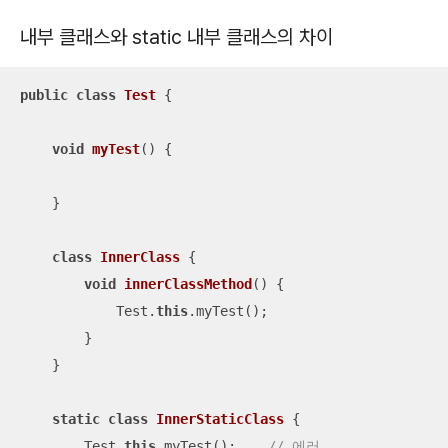
내부 클래스와 static 내부 클래스의 차이
public
class
Test
{

void
myTest
()
{

    }

class
InnerClass
{

void
innerClassMethod
()
{

            Test.
this
.myTest();

        }

    }

static
class
InnerStaticClass
{

        Test.
this
.myTest();    
// 에러