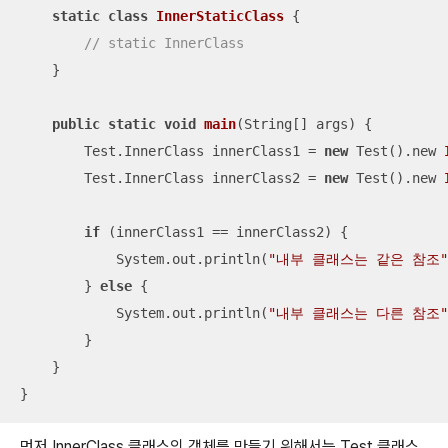
static
class
InnerStaticClass
{

// static InnerClass
    }

public
static
void
main
(String[] args)
{

        Test.InnerClass innerClass1 = 
new
 Test().
new 
        Test.InnerClass innerClass2 = 
new
 Test().
new 
if
 (innerClass1 == innerClass2) {

            System.out.println(
"내부 클래스는 같은 참조"
        } 
else
 {

            System.out.println(
"내부 클래스는 다른 참조"
        }

    }

}
먼저 InnerClass 클래스의 객체를 만들기 위해서는 Test 클래스