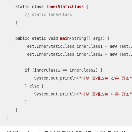
static
class
InnerStaticClass
{

// static InnerClass
    }

public
static
void
main
(String[] args)
{

        Test.InnerStaticClass innerClass1 = 
new
 Test.
        Test.InnerStaticClass innerClass2 = 
new
 Test.
if
 (innerClass1 == innerClass2) {

            System.out.println(
"내부 클래스는 같은 참조"
        } 
else
 {

            System.out.println(
"내부 클래스는 다른 참조"
        }

    }

}