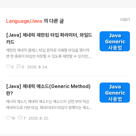
더보기
Language/Java
의 다른 글
[Java] 제네릭 제한된 타입 파라미터, 와일드
카드
글 내용
제한된 제네릭 클래스 타입 문자로 사용할 타입을 명시하
면 한 종류의 타입만 저장할 수 있도록 제한할 수 있지만,
그래도 여전히 모든 종류의 타입을 지정할 수 있다는 것에
0
0
2020. 8. 24.
는 변함이 없다. class FruitBox { // Generic } FruitBo
x fruitBox = new FruitBox(); fruitBox.add(new To
y()); 그렇다면 타입 매게변수 T에 지정할 수 있는 타입의
[Java] 제네릭 메소드(Generic Method)
종류를 제한할 수 있는 방법은 없을까? class FruitBox {
// Fruit의 자손만 타입으로 지정가능 // Logic } 여전히 한
란?
글 내용
종류의 타입만 담을 수 있지만, Fruit 클래스와 같거나 자손
제너릭 메소드 제네릭 메소드는 메소드의 선언 부에 적은
들만 담을 수 있다는 제한이 추가 되었다. FruitBox appl
제네릭으로 리턴 타입, 파라미터의 타입이 정해지는 메소
eBox = new Fruit(); //..
드이다. 제너릭에 대한 예시를 보면서 이해해보자. public
19
7
2020. 8. 22.
class Student { static T name; } 먼저 static 변수는
제너릭은 사용할 수 없다. 왜냐하면 Student 클래스가 인
스턴스가 되기 전에 static은 메모리에 올라가는데 이 때 n