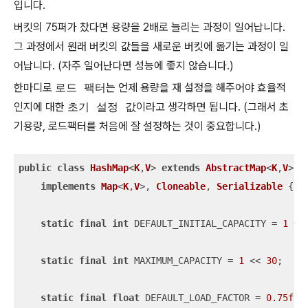
입니다.
버킷의 75퍼가 찼다면 용량을 2배로 늘리는 과정이 일어납니다.
그 과정에서 원래 버킷의 값들을 새로운 버킷에 옮기는 과정이 일
어납니다. (자주 일어난다면 성능에 좋지 않습니다.)
한마디로
로드 팩터
는 언제 용량을 재 설정을 해주어야 효율적
인지에 대한
초기 설정 값
이라고 생각하면 됩니다. (그래서 초
기용량, 로드팩터를 처음에 잘 설정하는 것이 중요합니다.)
public
class
HashMap
<
K
,
V
> 
extends
AbstractMap
<
K
,
V
>

implements
Map
<
K
,
V
>, 
Cloneable
, 
Serializable
{

static
final
int
 DEFAULT_INITIAL_CAPACITY = 
1
 <<
static
final
int
 MAXIMUM_CAPACITY = 
1
 << 
30
;

static
final
float
 DEFAULT_LOAD_FACTOR = 
0.75f
;
