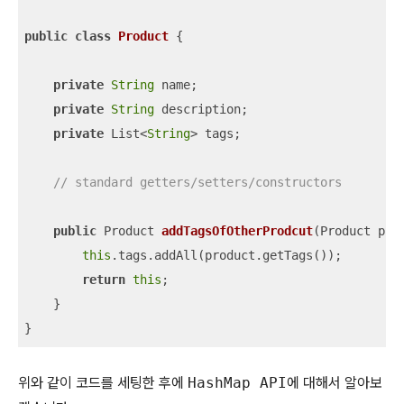
public
class
Product
{

private
String
 name;

private
String
 description;

private
 List<
String
> tags;

// standard getters/setters/constructors
public
 Product 
addTagsOfOtherProdcut
(
Product pro
this
.tags.addAll(product.getTags());

return
this
;

    }

}
위와 같이 코드를 세팅한 후에
HashMap API
에 대해서 알아보