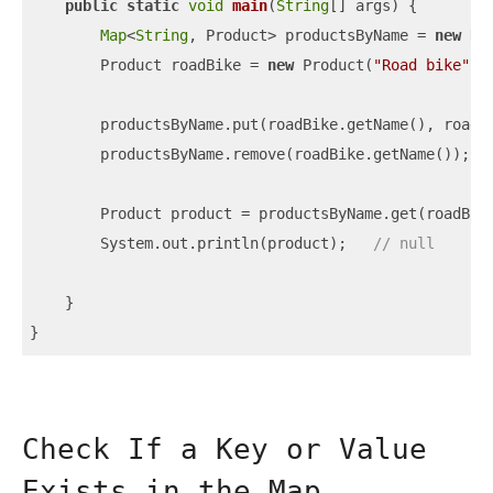
public
static
void
main
(
String
[] args
)
 {

Map
<
String
, Product> productsByName = 
new
 Ha
        Product roadBike = 
new
 Product(
"Road bike"
, 
        productsByName.put(roadBike.getName(), roadBi
        productsByName.remove(roadBike.getName());

        Product product = productsByName.get(roadBike
        System.out.println(product);   
// null 
    }

}
Check If a Key or Value
Exists in the Map