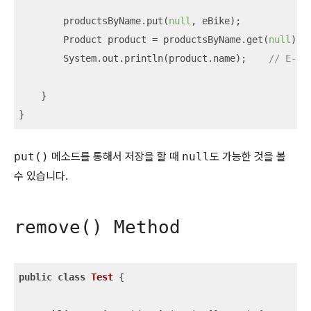
        productsByName.put(
null
, eBike);

        Product product = productsByName.get(
null
);

        System.out.println(product.name);    
// E-Bi
    }

}
put()
메소드를 통해서 저장을 할 때
null
도 가능한 것을 볼
수 있습니다.
remove() Method
public
class
Test
{
