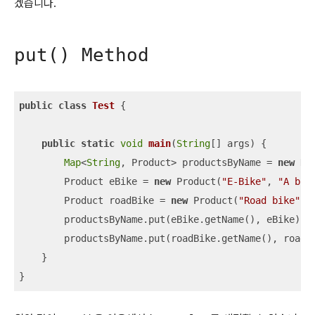
겠습니다.
put() Method
public
class
Test
{

public
static
void
main
(
String
[] args
)
 {

Map
<
String
, Product> productsByName = 
new
 Ha
        Product eBike = 
new
 Product(
"E-Bike"
, 
"A bik
        Product roadBike = 
new
 Product(
"Road bike"
, 
        productsByName.put(eBike.getName(), eBike);

        productsByName.put(roadBike.getName(), roadBi
    }

}