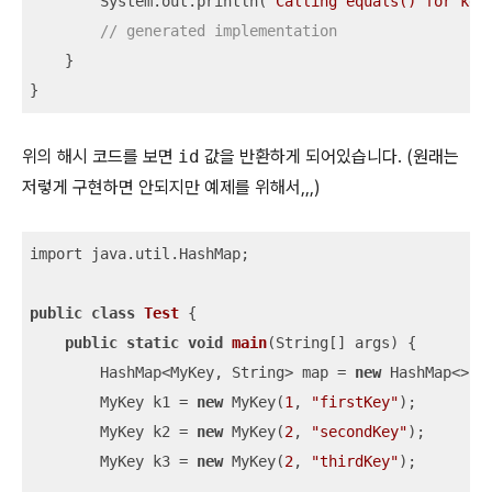
        System.out.println(
"Calling equals() for key
// generated implementation
    }

}
위의 해시 코드를 보면
id
값을 반환하게 되어있습니다. (원래는
저렇게 구현하면 안되지만 예제를 위해서,,,)
import java.util.HashMap;

public
class
Test
 {

public
static
void
main
(
String[] args
)
 {

        HashMap<MyKey, String> map = 
new
 HashMap<>();
        MyKey k1 = 
new
 MyKey(
1
, 
"firstKey"
);

        MyKey k2 = 
new
 MyKey(
2
, 
"secondKey"
);

        MyKey k3 = 
new
 MyKey(
2
, 
"thirdKey"
);
