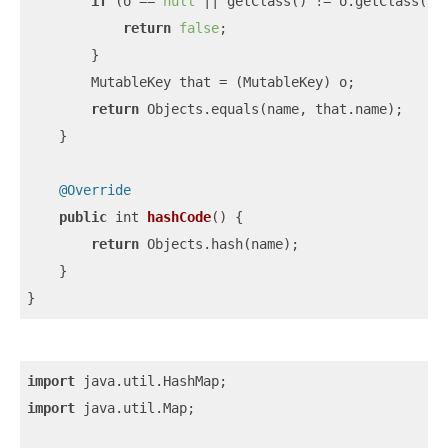
if
 (o == 
null
 || getClass() != o.getClass()) 
return
false
;

        }

        MutableKey that = (MutableKey) o;

return
 Objects.equals(name, that.name);

    }

@Override
public
 int 
hashCode
(
)
 {

return
 Objects.hash(name);

    }

}
import
import
 java.util.Map;
