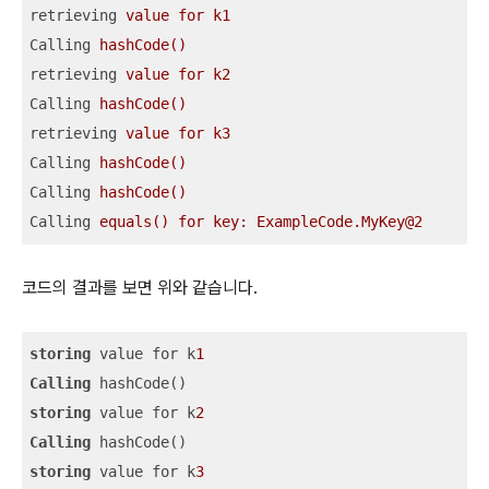
retrieving
value for k1
Calling
hashCode()
retrieving
value for k2
Calling
hashCode()
retrieving
value for k3
Calling
hashCode()
Calling
hashCode()
Calling
equals() for key: ExampleCode.MyKey@2
코드의 결과를 보면 위와 같습니다.
storing
 value for k
1
Calling
storing
 value for k
2
Calling
storing
 value for k
3