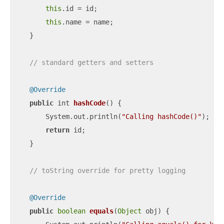
this
.id = id;

this
.name = name;

    }

// standard getters and setters
@Override
public
 int 
hashCode
(
)
 {

        System.out.println(
"Calling hashCode()"
);

return
 id;

    } 

// toString override for pretty logging
@Override
public
boolean
equals
(
Object
 obj
)
 {
