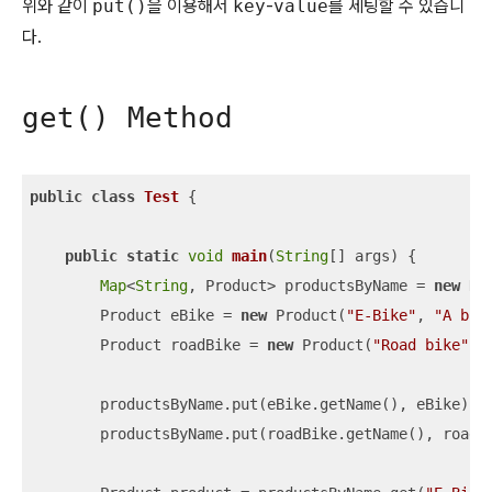
위와 같이
put()
을 이용해서
key
-
value
를 세팅할 수 있습니
다.
get() Method
public
class
Test
{

public
static
void
main
(
String
[] args
)
 {

Map
<
String
, Product> productsByName = 
new
 Ha
        Product eBike = 
new
 Product(
"E-Bike"
, 
"A bik
        Product roadBike = 
new
 Product(
"Road bike"
, 
        productsByName.put(eBike.getName(), eBike);

        productsByName.put(roadBike.getName(), roadBi