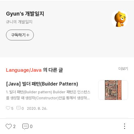
로그 정보
Gyun's 개발일지
규니의 개발일지
구독하기
더보기
Language/Java
의 다른 글
[Java] 빌더 패턴(Builder Pattern)
글 내용
1. 빌더 패턴(Builder pattern) Builder 패턴은 인스턴스
를 생성할 때 생성자(Constructor)만을 통해서 생성하는
데는 어려움이 있어서 고안된 패턴이다. 클래스에 생성자
5
0
2020. 8. 26.
인자가 많다면 Builder 패턴을 사용하면 좋다. 왜냐하면
생성자 인자가 너무 많다면 어떠한 인자가 어떠한 값을 나
타내는지 알기 어렵기 때문이다. 코드를 보면서 이해해보
2
0
[Java] 내부(inner) 클래스와 내부(inner)
자. public class User { private int userIdx; // 선택
private String name; // 필수 private String part; //