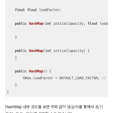
final
float
 loadFactor;

public
HashMap
(
int
 initialCapacity, 
float
 loadFa
    }

public
HashMap
(
int
 initialCapacity)
{

    }

public
HashMap
()
{

this
.loadFactor = DEFAULT_LOAD_FACTOR; 
// al
    }

}
HashMap 내부 코드를 보면 위와 같이
생성자
를 통해서
초기