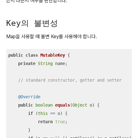
은지 다른지 여부를 판단합니다.
Key의 불변성
Map을 사용할 때 불변 Key를 사용해야 합니다.
public
class
MutableKey
{

private
String
 name;

// standard constructor, getter and setter
@Override
public
boolean
equals
(
Object
 o
)
 {

if
 (
this
 == o) {

return
true
;

        }
