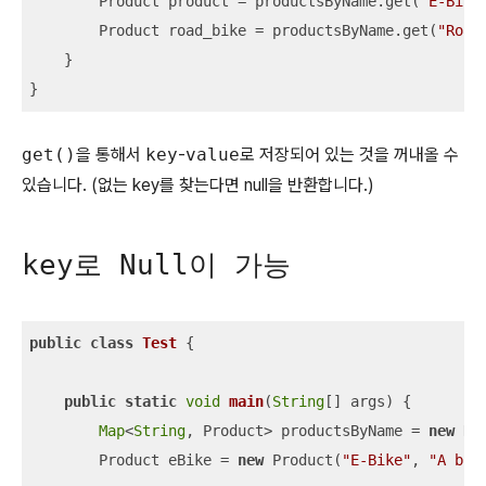
        Product product = productsByName.get(
"E-Bike
        Product road_bike = productsByName.get(
"Road
    }

}
get()
을 통해서
key
-
value
로 저장되어 있는 것을 꺼내올 수
있습니다. (없는 key를 찾는다면 null을 반환합니다.)
key로 Null이 가능
public
class
Test
{

public
static
void
main
(
String
[] args
)
 {

Map
<
String
, Product> productsByName = 
new
 Ha
        Product eBike = 
new
 Product(
"E-Bike"
, 
"A bik