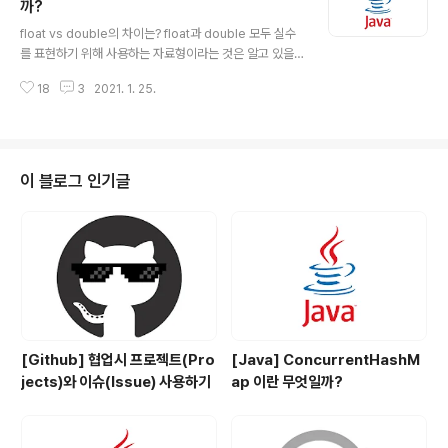
ble, java.io.Serializable { protected Object[] ele
까?
글 내용
mentData; protected int capacityIncrement; pub
float vs double의 차이는? float과 double 모두 실수
lic Vector(int initialCapacity, int capacityI..
를 표현하기 위해 사용하는 자료형이라는 것은 알고 있을
것 입니다. 하지만 정확한 차이가 무엇이냐고 물어본다면
18
3
2021. 1. 25.
대답하기가 쉽지 않습니다...(애매하게 float은 4byte, do
uble은 8byte다 이정도..) 위에서 볼 수 있듯이 float은 4
Byte, double은 8byte 입니다. 실수형 데이터 타입을
다룰 때 중요한 것은 정밀도(precision)입니다. 정수형보
다 실수형을 쓰면 훨씬 더 큰 값을 표현할 수 있지만, 오차
이 블로그 인기글
가 발생할 수 있다는 단점이 있습니다. 유효자릿수가 뜻하
는 것은 정밀도를 뜻합니다. 즉, 몇자리 까지 오차없이 표현
할 수 있는가입니다. float은 7자리, double은 15~16자
리 까지 표현할 수..
[Github] 협업시 프로젝트(Pro
[Java] ConcurrentHashM
jects)와 이슈(Issue) 사용하기
ap 이란 무엇일까?