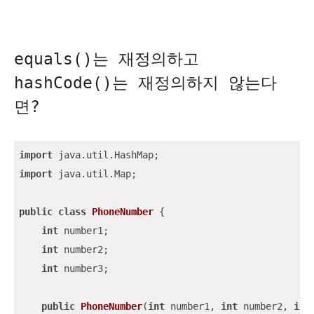
equals()는 재정의하고
hashCode()는 재정의하지 않는다
면?
import
import
 java.util.Map;

public
class
PhoneNumber
{

int
 number1;

int
 number2;

int
 number3;

public
PhoneNumber
(
int
 number1, 
int
 number2, 
int