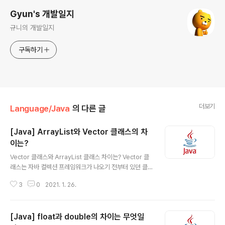
Gyun's 개발일지
규니의 개발일지
구독하기
더보기
Language/Java
의 다른 글
[Java] ArrayList와 Vector 클래스의 차
이는?
글 내용
Vector 클래스와 ArrayList 클래스 차이는? Vector 클
래스는 자바 컬렉션 프레임워크가 나오기 전부터 있던 클
래스입니다. 그리고 ArrayList 클래스는 Vector 클래스
3
0
2021. 1. 26.
의 단점을 보완하기 위해서 나온 클래스입니다. 이번 글에
서는 두 클래스가 어떤 차이가 있는지 알아보겠습니다. Ve
ctor 클래스란? public class Vector extends Abstr
[Java] float과 double의 차이는 무엇일
actList implements List, RandomAccess, Clonea