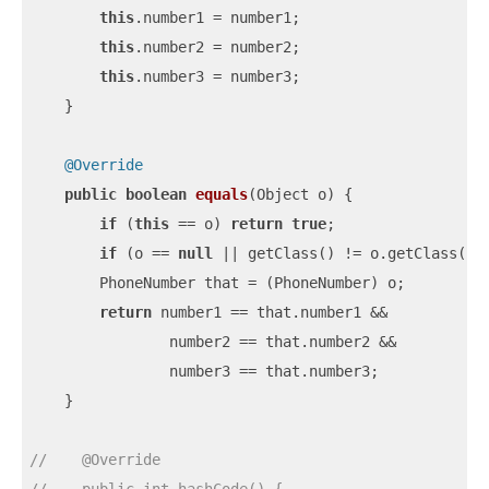
this
.number1 = number1;

this
.number2 = number2;

this
.number3 = number3;

    }

@Override
public
boolean
equals
(Object o)
{

if
 (
this
 == o) 
return
true
;

if
 (o == 
null
 || getClass() != o.getClass())
        PhoneNumber that = (PhoneNumber) o;

return
 number1 == that.number1 &&

                number2 == that.number2 &&

                number3 == that.number3;

    }

//    @Override