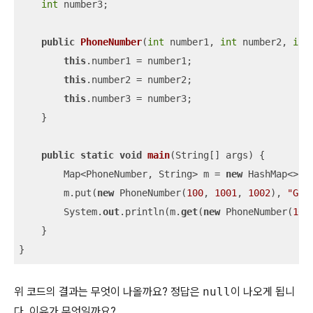
int
 number3;

public
PhoneNumber
(
int
 number1, 
int
 number2, 
int
this
.number1 = number1;

this
.number2 = number2;

this
.number3 = number3;

    }

public
static
void
main
(
String[] args
)
 {

        Map<PhoneNumber, String> m = 
new
 HashMap<>();
        m.put(
new
 PhoneNumber(
100
, 
1001
, 
1002
), 
"Gyu
        System.
out
.println(m.
get
(
new
 PhoneNumber(
100
    }

}
위 코드의 결과는 무엇이 나올까요? 정답은
null
이 나오게 됩니
다. 이유가 무엇일까요?