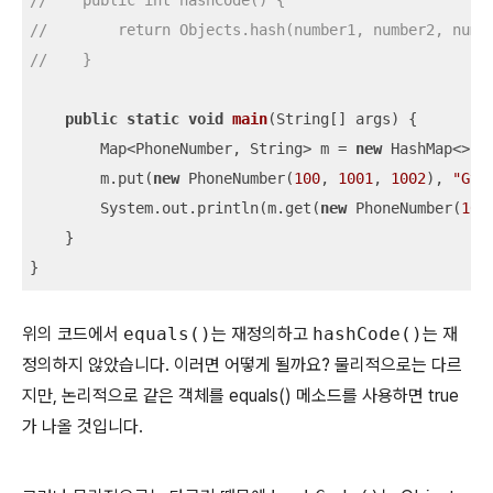
//    public int hashCode() {
//        return Objects.hash(number1, number2, numb
//    }
public
static
void
main
(String[] args)
{

        Map<PhoneNumber, String> m = 
new
 HashMap<>();
        m.put(
new
 PhoneNumber(
100
, 
1001
, 
1002
), 
"Gyu
        System.out.println(m.get(
new
 PhoneNumber(
100
    }

}
위의 코드에서
equals()
는 재정의하고
hashCode()
는 재
정의하지 않았습니다. 이러면 어떻게 될까요? 물리적으로는 다르
지만, 논리적으로 같은 객체를 equals() 메소드를 사용하면 true
가 나올 것입니다.