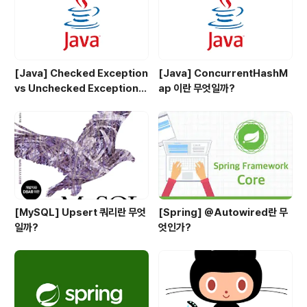
[Java] Checked Exception
[Java] ConcurrentHashM
vs Unchecked Exception
ap 이란 무엇일까?
정리
[MySQL] Upsert 쿼리란 무엇
[Spring] @Autowired란 무
일까?
엇인가?