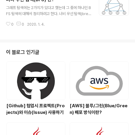
글 내용
를 표현하는 자료구조 입니다. 그래프 G = (V,E)로 정의하
그래프 탐색에는 2가지가 있다고 했는데 그 중에 하나인 B
는데, V(Vertex)는 그래프에 있는 정점들의 집합을 의미
FS 탐색에 대해서 정리하려고 한다. 너비 우선 탐색(breat
하고.. kosaf04pyh.tistory.com https://gmlwjd940
h first search : BFS) 시작 정점으로부터 가까운 정점을
5.github.io/2018/08/13/data-structure-graph.ht
0
0
2020. 1. 4.
먼저 방문하고 멀리 떨어져 있는 정점을 나중에 방문하는
ml ..
순회 방법이다. 위와 같은 그래프에서 화살표의 방향대로
탐색을 한다. (시작 정점에서 가까운 노드부터 탐색하는 것
을 알 수 있다) 너비 우선 탐색을 위해서는? 가까운 거리에
있는 정점들을 차례로 정한 후 꺼낼 수 있는 자료구조인 큐
이 블로그 인기글
(queue)가 필요함 무조건 큐에서 정점을 꺼내서 정점을
반물하고 인접 정점들을 큐에 추가한다.(큐가 소진될 때 까
지 반복) 너비 우선 탐색 과정 다시한번 정리하자면 다음과
같다. 위의 과정을 큐가 공백 상태가 될 때 까지 계속한다...
[Github] 협업시 프로젝트(Pro
[AWS] 블루/그린(Blue/Gree
jects)와 이슈(Issue) 사용하기
n) 배포 방식이란?