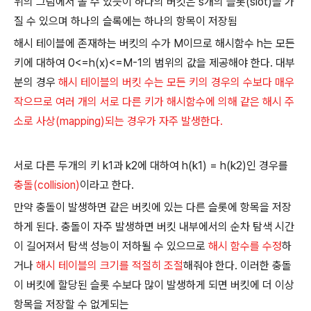
위의 그림에서 볼 수 있듯이 하나의 버킷은 s개의 슬롯(slot)을 가
질 수 있으며 하나의 슬록에는 하나의 항목이 저장됨
해시 테이블에 존재하는 버킷의 수가 M이므로 해시함수 h는 모든
키에 대하여 0<=h(x)<=M-1의 범위의 값을 제공해야 한다. 대부
분의 경우
해시 테이블의 버킷 수는 모든 키의 경우의 수보다 매우
작으므로 여러 개의 서로 다른 키가 해시함수에 의해 같은 해시 주
소로 사상(mapping)되는 경우가 자주 발생한다.
서로 다른 두개의 키 k1과 k2에 대하여 h(k1) = h(k2)인 경우를
충돌(collision)
이라고 한다.
만약 충돌이 발생하면 같은 버킷에 있는 다른 슬롯에 항목을 저장
하게 된다. 충돌이 자주 발생하면 버킷 내부에서의 순차 탐색 시간
이 길어져서 탐색 성능이 저하될 수 있으므로
해시 함수를 수정
하
거나
해시 테이블의 크기를 적절히 조절
해줘야 한다. 이러한 충돌
이 버킷에 할당된 슬롯 수보다 많이 발생하게 되면 버킷에 더 이상
항목을 저장할 수 없게되는