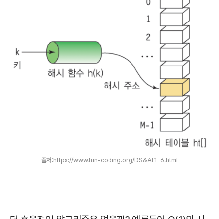
출처:https://www.fun-coding.org/DS&AL1-6.html