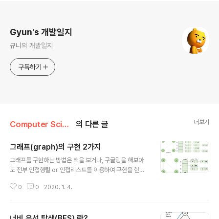
로그 정보
Gyun's 개발일지
규니의 개발일지
구독하기
더보기
Computer Science/Data_Structure
의 다른 글
그래프(graph)의 구현 2가지
글 내용
그래프를 구현하는 방법은 책을 보거나, 구글링을 해보아
도 전부 인접행렬 or 인접리스트를 이용하여 구현을 한다.
상황에 맞게 시간복잡도를 고려하여 더 효율적인 것을 사
0
0
2020. 1. 4.
용하면 된다. 그래서 각각의 장단점을 공부하려 글을 쓰려
한다. https://kosaf04pyh.tistory.com/131 [자료구
조] 그래프(Graph) 이번시간에는 그래프에 대해 공부해
너비 우선 탐색(BFS) 란?
보겠습니다. 그래프란 ? 그래프는 정점(Vertex)간의 관계