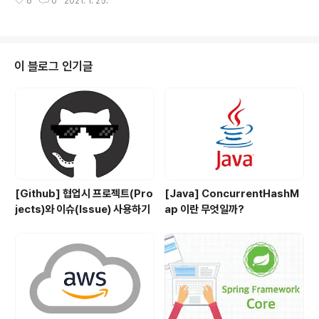
6
0
2021. 1. 25.
체가 변수에 할당되면 참조를 업데이트하거나 내부 상태를
다. 많이..
어떤 방법으로도 변경할 수 없습니다. 그러면 자바에서는
왜 String을 불변 객체로 만들었을까요? 성능, 동기화, 캐
싱, 보안의 이유로 불변 객체로 만들었는데 하나씩 알아보
겠습니다. 1. 성능(Performance) 자바에서 문자열은 정
이 블로그 인기글
말 많이 사용됩니다. 그렇기 때문에 자바에서는 상수 풀이
라는 것을 만들었습니다. 상수 풀이 무엇인지 아래 코드를
보면서 알아보겠습니다. public class Test { public st
atic void main(String[] arg..
[Github] 협업시 프로젝트(Pro
[Java] ConcurrentHashM
jects)와 이슈(Issue) 사용하기
ap 이란 무엇일까?