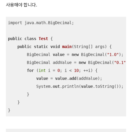
사용해야 합니다.
import java.math.BigDecimal;

public
class
Test
 {

public
static
void
main
(
String[] args
)
 {

        BigDecimal 
value
 = 
new
 BigDecimal(
"1.0"
);

        BigDecimal addValue = 
new
 BigDecimal(
"0.1"
);

for
 (
int
 i = 
0
; i < 
10
; ++i) {

value
 = 
value
.
add
(addValue);

            System.
out
.println(
value
.toString());

        }

    }

}