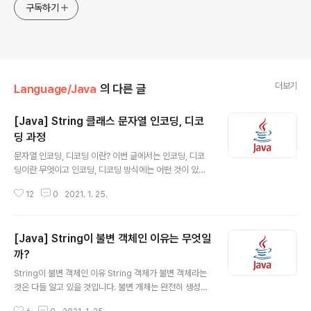
구독하기
더보기
Language/Java
의 다른 글
[Java] String 클래스 문자열 인코딩, 디코
딩 과정
글 내용
문자열 인코딩, 디코딩 이란? 이번 글에서는 인코딩, 디코
딩이란 무엇이고 인코딩, 디코딩 방식에는 어떤 것이 있는
지 알아보겠습니다. 인코딩(Encoding)이란? 인코딩(Enc
12
0
2021. 1. 25.
oding)이란 문자를 컴퓨터가 이해하기 쉽게 변환하는 과
정이라고 생각하면 쉬울 것 같습니다. 디코딩(Decoding)
이란? 디코딩(Decoding)이란 일반적으로 암호화되어 있
[Java] String이 불변 객체인 이유는 무엇일
거나 컴퓨터가 이해할 수 있는 값들을 알아보기 쉽게 변환
하는 것을 말합니다. 간단히 말하면 인코딩, 디코딩은 위와
까?
글 내용
같이 정의할 수 있습니다. 그러면 흔히 많이 들어본 UTF-
String이 불변 객체인 이유 String 객체가 불변 객체라는
8, UTF-16, EUC-KR 등등은 무엇일까요? 이것이 바로
것은 다들 알고 있을 것입니다. 불변 개체는 완전히 생성된
인코딩 방식입니다. 위의 인코딩 방식에 대해서 알기 위해
후에도 내부 상태가 일정하게 유지되는 개체입니다. 즉, 객
서는 먼저 아스키 코드, 유니 코드가 무엇인지 알아야 합니