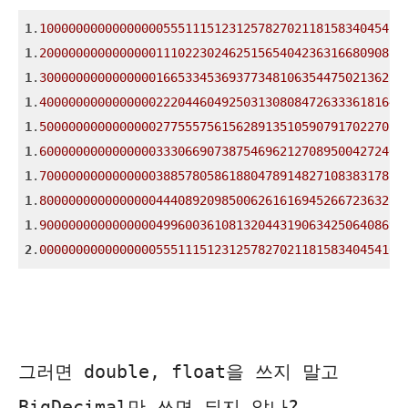
1
.
10000000000000000555111512312578270211815834045410
1
.
20000000000000001110223024625156540423631668090820
1
.
30000000000000001665334536937734810635447502136230
1
.
40000000000000002220446049250313080847263336181640
1
.
50000000000000002775557561562891351059079170227050
1
.
60000000000000003330669073875469621270895004272460
1
.
70000000000000003885780586188047891482710838317871
1
.
80000000000000004440892098500626161694526672363281
1
.
90000000000000004996003610813204431906342506408691
2
.
00000000000000005551115123125782702118158340454101
그러면 double, float을 쓰지 말고
BigDecimal만 쓰면 되지 않나?