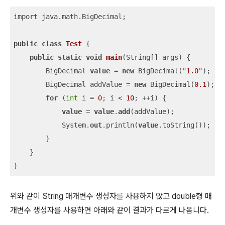
import java.math.BigDecimal;

public
class
Test
 {

public
static
void
main
(
String[] args
)
 {

        BigDecimal 
value
 = 
new
 BigDecimal(
"1.0"
);

        BigDecimal addValue = 
new
 BigDecimal(
0.1
);  
for
 (
int
 i = 
0
; i < 
10
; ++i) {

value
 = 
value
.
add
(addValue);

            System.
out
.println(
value
.toString());

        }

    }

}
위와 같이 String 매개변수 생성자를 사용하지 않고 double형 매
개변수 생성자를 사용하면 아래와 같이 결과가 다르게 나옵니다.