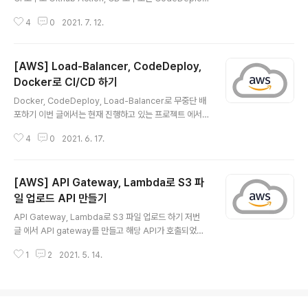
파일을 읽어 해당 파일에 적힌 배포 단계에 맞게 스크립트
를 사용해서 자동화 배포를 진행해보겠습니다.(EC2, S3,
파일을 실행시키면서..
4
0
2021. 7. 12.
CodeDeploy 생성에 대해서는 다루지 않겠습니다.) 이
번 글에서는 Github Actions로 CI를 수행한 후에 zip 파
일을 S3로 업로드 하는 거 까지 알아보겠습니다. 진행하고
[AWS] Load-Balancer, CodeDeploy,
자 하는 아키텍쳐는 아래와 같습니다. Github에 push를
하면 Github Action이 자동으로 실행됩니다.(즉, 프로젝
Docker로 CI/CD 하기
글 내용
트를 빌드 해서 jar 파일을 생성합니다.) 이어서 jar와 She
Docker, CodeDeploy, Load-Balancer로 무중단 배
ll Script 파일을 압축해서 S3에 업로드 합니다. EC2에 설
포하기 이번 글에서는 현재 진행하고 있는 프로젝트 에서
치 되어 있는 CodeDeploy Agent가 S3에 업..
무중단 자동화 배포를 하는 과정에 대해서 정리를 해보겠
4
0
2021. 6. 17.
습니다. 대신 EC2 생성(jar 배포) 등등 세세한 부분까지 다
루지는 않고 큰 부분들만 다루어보겠습니다. (그래서 이 글
은 따라하면서 보기는 애매할 수 있어 실습을 해보고 싶다
[AWS] API Gateway, Lambda로 S3 파
면 제 블로그 다른 AWS 관련 글 들을 많이 참고해주세요.
이 글은 그냥 이렇게 했구나 하고 보기만 하는!) 프로젝트
일 업로드 API 만들기
글 내용
전체의 아키텍쳐는 위와 같습니다. 이 중에서 Docker, Lo
API Gateway, Lambda로 S3 파일 업로드 하기 저번
ad-Balancer, CodeDeploy로 어떻게 무중단 배포를
글 에서 API gateway를 만들고 해당 API가 호출되었을
하였는지에 대해서만 알아보겠습니다. (Jenkins 관련 설
때 람다 함수가 호출되는 간단한 예제를 진행해보았습니
정을 다루지 않습니다.) 간단하게 프로젝트 배포..
1
2
2021. 5. 14.
다. 이번 글에서는 조금 더 응용해서 API gateway가 호
출되었을 때 람다 함수로 S3에 파일 업로드 했을 때 이미
지 사이즈를 줄이는 작업도 일어나는 것을 해보겠습니다.
(NodeJS Lambda로 이미지 사이즈 줄이기) 저번 글 도