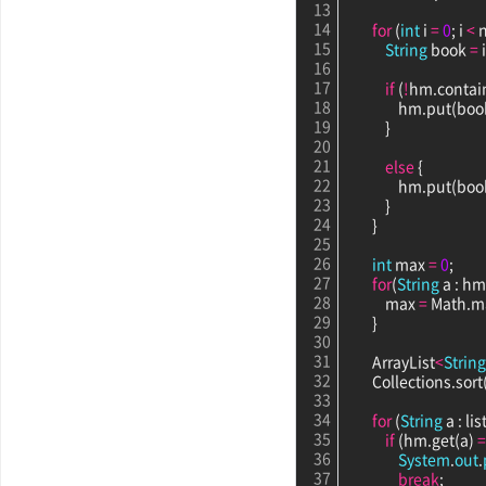
13
14
for
 (
int
 i 
=
0
; i 
<
 n
15
String
 book 
=
 
16
17
if
 (
!
hm.contain
18
                hm.put(boo
19
            }
20
21
else
 {
22
                hm.put(
23
            }
24
        }
25
26
int
 max 
=
0
;
27
for
(
String
 a : h
28
            max 
=
 Math.m
29
        }
30
31
        ArrayList
<
String
32
        Collections.sort
33
34
for
 (
String
 a : lis
35
if
 (hm.get(a) 
=
36
System
.
out
.
37
break
;