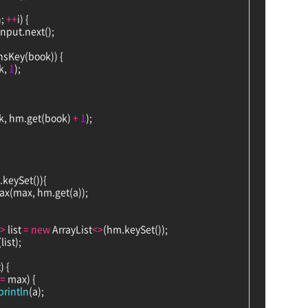
; 
+
+
i) {
input.next();
sKey(book)) {
k, 
1
);
book, hm.get(book) 
+
1
);
m.keySet()){
ax(max, hm.get(a));
>
 list 
=
new
 ArrayList
<
>
(hm.keySet());
(list);
t) {
=
 max) {
println
(a);