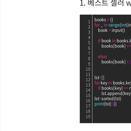
1. 베스트 셀러 wi
books 
=
 {}
1
for
 _ 
in
range
(
int
(i
2
    book 
=
 input()
3
4
if
 book 
in
 books.k
5
        books[book] 
+
6
7
else
:
8
        books[book] 
=
9
10
11
lst
=
[]
12
for
 key 
in
 books.key
13
if
 books[key] 
=
=
 
14
        lst.append(key
15
lst
=
sorted(lst)
16
print
(lst[
0
])
17
18
19