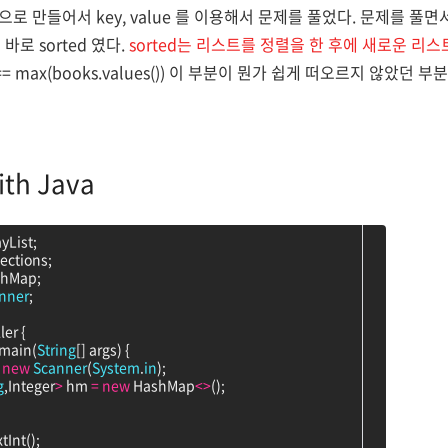
ary형으로 만들어서 key, value 를 이용해서 문제를 풀었다. 문제를 
로 sorted 였다.
sorted는 리스트를 정렬을 한 후에 새로운 리
 == max(books.values()) 이 부분이 뭔가 쉽게 떠오르지 않았던 부
th Java
ayList;
lections;
ashMap;
nner
;
ler {
 main(
String
[] args) {
new
Scanner
(
System
.
in
);
g
,Integer
>
 hm 
=
new
 HashMap
<
>
();
tInt();