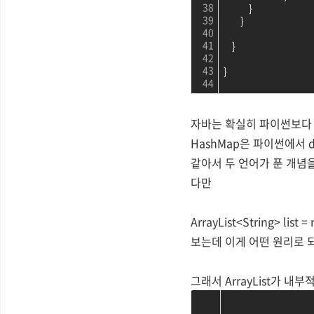
38
            }
39
        }
40
41
    }
42
43
}
44
자바는 확실히 파이썬보다 훨
HashMap은 파이썬에서 dict
같아서 두 언어가 푼 개념
다만
ArrayList<String> l
보는데 이게 어떤 원리로 
그래서 ArrayList가 