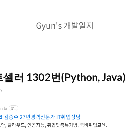
Gyun's
Gyun's 개발일지
개
발
일
지
 1302번(Python, Java)
09
o.kr
광고
 김종수 27년경력전문가 IT취업상담
안, 클라우드, 인공지능, 취업맞춤특기병, 국비취업교육.