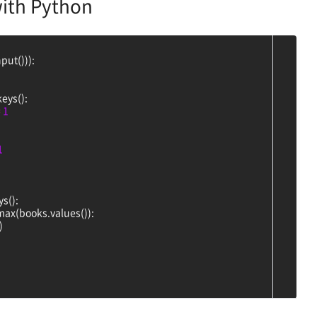
th Python
nput())):
eys():
=
1
1
s():
max(books.values()):
)