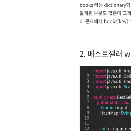
books 라는 diction
알게된 부분도 많은데 그게 바
이 문제에서 books[key]
2. 베스트셀러 wi
1
import
 java.util.Arr
2
import
 java.util.Col
3
import
 java.util.H
4
import
 java.util.
Sca
5
6
public
class
 BestSel
7
public
static
void
8
Scanner
 input 
=
9
        HashMap
<
Strin
10
11
12
int
 n 
=
 input.nex