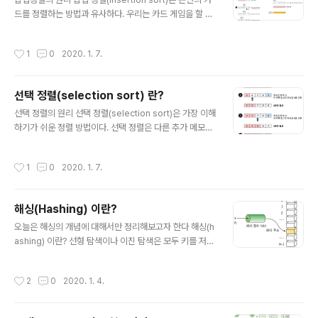
for (int i = list.length - 1; i > 0; --i) { for (int j = 0; j
드를 정렬하는 방법과 유사하다. 우리는 카드 게임을 할 때,
< i; +..
새로운 카드가 들어오면 새로운 카드가 들어오면 새로운
카드를 기존의 정렬된 카드 사이의 올바른 자리를 찾아 삽
작성시간
1
0
2020. 1. 7.
입함으로써 정렬이 유지되게 한다. 삽입 정렬은 처음에 2
번 째 위치의 값을 key로 정해서 시작한다. key 값을 자신
의 왼쪽에 놓인 것들과 하나씩 비교하면서 자신의 위치를
선택 정렬(selection sort) 란?
찾으면 그 자리의 있는 것과 자리를 바꾸게 된다. 자바로 삽
글 내용
입 정렬을 구현해보자. 삽입 정렬의 복잡도 분석 삽입 정렬
선택 정렬의 원리 선택 정렬(selection sort)은 가장 이해
의 복잡도는 입력 자료의 구성에 따라서 달라진다. 최선의
하기가 쉬운 정렬 방법이다. 선택 정렬은 다른 추가 메모리
경우는 먼저 입력자료가 이미 정렬되어 있는 경우는 가장
를 요구하지 않는 정렬 방법인 제자리 정렬(in-place-sor
빠르다. 최악의 경우는 입력 자료가 역순일 경우이다. 최선
ting)을 이용한다. 초기 배열에서 최소값을 찾는다. 이 최소
작성시간
1
0
2020. 1. 7.
의 경우 삽입 정..
값을 배열의 첫번째 요소와 교환한다. 그리고 첫번째 요소
를 제외한 나머지 요소들 중에서 가장 작은 값을 선택하고
이를 두번째 요소와 교환한다. 위의 절차를 (배열원소-1)만
해싱(Hashing) 이란?
큼 반복하면 추가적인 배열을 사용하지 않고 정렬 가능하
글 내용
다. 이제 자바를 이용해서 선택 정렬을 구현해보자. 선택 정
오늘은 해싱의 개념에 대해서만 정리해보고자 한다 해싱(h
렬의 분석 선택 정렬의 성능 분석을 위하여 비교 횟수와 이
ashing) 이란? 선형 탐색이나 이진 탐색은 모두 키를 저장
동 횟수를 따로 구하여 보자. 먼저 비교 횟수를 구하기 위하
된 키 값과 반복적으로 비교함으로써 탐색하고자 하는 항
여 두개의 for 루프의 실행 횟수를 계산해보자. 외부루프
목에 접근한다. 이런 방법들은 최대 가능한 시간 복잡도가
작성시간
2
0
2020. 1. 4.
는..
O(logn)에 그친다. 이정도만 되어도 괜찮은 응용도 있지
만, 어떤 응용에서는 더 빠른 탐색 알고리즘을 요구한다. 해
싱은 키에 산술적인 연산을 적용하여 항목이 저장되어 있