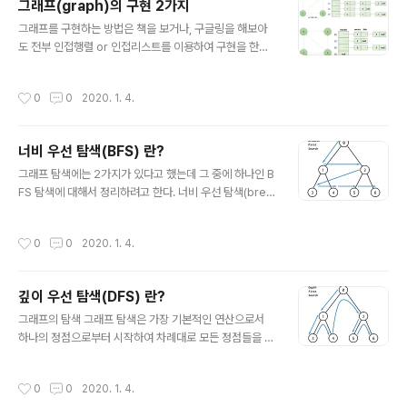
그래프(graph)의 구현 2가지
는 테이블의 주소를 계산하여 항목에 접근한다. 해시 테이
글 내용
블(hash table) : 이렇게 키에 대한 연산에 의해 직접 접근
그래프를 구현하는 방법은 책을 보거나, 구글링을 해보아
이 가능한 구조 해싱(Hashing) : 해시 테이블을 이용한 탐
도 전부 인접행렬 or 인접리스트를 이용하여 구현을 한다.
색 더 효율적인 알고리즘은 없을까? 예를들어 O(1)의 시간
상황에 맞게 시간복잡도를 고려하여 더 효율적인 것을 사
안에 탐색할 수 있는건 없을까? 해싱은 O(1)의 시간안에
용하면 된다. 그래서 각각의 장단점을 공부하려 글을 쓰려
작성시간
0
0
2020. 1. 4.
탐색을..
한다. https://kosaf04pyh.tistory.com/131 [자료구
조] 그래프(Graph) 이번시간에는 그래프에 대해 공부해
보겠습니다. 그래프란 ? 그래프는 정점(Vertex)간의 관계
너비 우선 탐색(BFS) 란?
를 표현하는 자료구조 입니다. 그래프 G = (V,E)로 정의하
글 내용
는데, V(Vertex)는 그래프에 있는 정점들의 집합을 의미
그래프 탐색에는 2가지가 있다고 했는데 그 중에 하나인 B
하고.. kosaf04pyh.tistory.com https://gmlwjd940
FS 탐색에 대해서 정리하려고 한다. 너비 우선 탐색(breat
5.github.io/2018/08/13/data-structure-graph.ht
h first search : BFS) 시작 정점으로부터 가까운 정점을
ml ..
먼저 방문하고 멀리 떨어져 있는 정점을 나중에 방문하는
작성시간
0
0
2020. 1. 4.
순회 방법이다. 위와 같은 그래프에서 화살표의 방향대로
탐색을 한다. (시작 정점에서 가까운 노드부터 탐색하는 것
을 알 수 있다) 너비 우선 탐색을 위해서는? 가까운 거리에
깊이 우선 탐색(DFS) 란?
있는 정점들을 차례로 정한 후 꺼낼 수 있는 자료구조인 큐
글 내용
(queue)가 필요함 무조건 큐에서 정점을 꺼내서 정점을
그래프의 탐색 그래프 탐색은 가장 기본적인 연산으로서
반물하고 인접 정점들을 큐에 추가한다.(큐가 소진될 때 까
하나의 정점으로부터 시작하여 차례대로 모든 정점들을 한
지 반복) 너비 우선 탐색 과정 다시한번 정리하자면 다음과
번씩 방문하는 것이다. 그래프 탐색은 아주 중요하다 도시
같다. 위의 과정을 큐가 공백 상태가 될 때 까지 계속한다...
를 연결하는 그래프가 있을 때, 특정 도시에서 다른 도시로
작성시간
0
0
2020. 1. 4.
갈 수 있는지 없는지는 탐색하여 체크 그래프의 탐색 방법