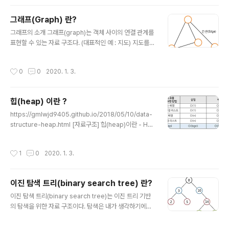
은 깊이 우선 탐색과 너비 우선 탐색의 두 가지가 있다. 이
글에서는 깊이 우선 탐색에 대하여 알아보겠다. 깊이 우선
그래프(Graph) 란?
탐색(DFS : depth first search) 트리에서 생각하면 이
글 내용
해하기 쉽다(트리도 그래프의 일종이라는 점을 명심하자)
그래프의 소개 그래프(graph)는 객체 사이의 연결 관계를
트리를 탐색할 때 시작 정점에서 한 방향으로 계속 가다가
표현할 수 있는 자료 구조다. (대표적인 예 : 지도) 지도를
더 이상 갈 수 없게 되면 다시 가장 가까운 갈림길로 돌아와
그래프로 표현하면 지하철의 특정한 역에서 다른 역으로
서 다른 방향으로 다시 탐색을 진행하는 방법과 유사 위와
가는 최단 경로를 쉽게 찾을 수 있다. 운영 체제에서는 프로
작성시간
0
0
2020. 1. 3.
같은 그림의 그래..
세스와 자원들이 어떻게 연관되는지를 그래프로 분석하여
시스템의 효율이나 교착상태 유무 등을 알아낼 수 있다. 그
래프로 표현할 수 있는 것들 도로 미로 선수과목 1. 그래프
힙(heap) 이란 ?
의 정의와 용어 그래프의 정의 그래프는 정점(vertex)와
글 내용
간선(edge)들의 유한 집합이라 할 수 있다. 수학적으로는
https://gmlwjd9405.github.io/2018/05/10/data-
G = (V,E)와 같이 표시한다. V(G)는 그래프의 G의 정점들
structure-heap.html [자료구조] 힙(heap)이란 - He
의 집합, E(G)는 그래프 G의 간선들의 집합이다. 정점 : 여
ee's Development Blog Step by step goes a lon
러 가지 특성을 가질 수 있는 객체 간선 : 이러한 정..
g way. gmlwjd9405.github.io 그림같은 자료를 가져
작성시간
1
0
2020. 1. 3.
다 쓴 곳입니다! ( 또한 잘 정리가 되어 있어서 참고 하면서
공부 했습니다. ) "C언어로 쉽게 풀어쓴 자료구조" 를 가지
고 공부 중에 있습니다. 책의 내용을 정리해서 쓰고 있습니
이진 탐색 트리(binary search tree) 란?
다. 여기는 그냥 제가 공부한 것을 정리하는 TIL 공간입니
글 내용
다. ( 책과 블로그 글 내용이 비슷하네요 ) 우선순위 큐에 대
이진 탐색 트리(binary search tree)는 이진 트리 기반
해서는 다른 글에서 따로 정리하려 한다. 힙(heap)의 개념
의 탐색을 위한 자료 구조이다. 탐색은 내가 생각하기에도
완전 이진 트리의 일종으로 우선순위 큐를 위..
코딩테스트와 같은 곳에서도 자주 출제가 되며 또한 컴퓨
터 프로그램에서도 많이 사용되며, 가장 시간이 많이 걸리