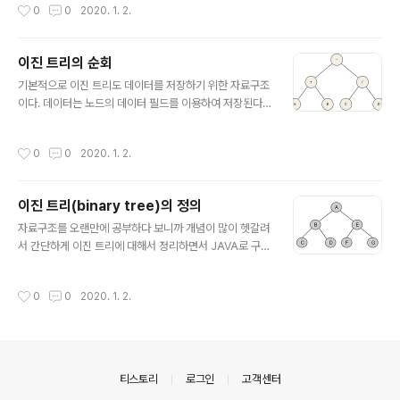
작성시간
0
0
2020. 1. 2.
는 작업 중의 하나이므로 탐색을 효율적으로 수행하는 것
은 무척 중요하다. 자주 쓰이는 자료 구조이기 때문에 잘 개
념을 익혀놔야겠다. ( "C언어로 쉽게 풀어쓴 자료구조" 라
이진 트리의 순회
는 책으로 정리 중입니다 ) https://songeunjung92.tist
글 내용
ory.com/31 [자료구조/java] 이진 탐색 트리 BST (Bin
기본적으로 이진 트리도 데이터를 저장하기 위한 자료구조
ary Search Tree) - 연결 리스트 구현 * 이진 탐색 트리
이다. 데이터는 노드의 데이터 필드를 이용하여 저장된다.
(Binary Search Tree) "탐색을 위한 자료구조로 이진
이진 트리를 순회(traversal)한다는 것은 이진트레이 속
트리를 사용하기 위해..
하는 모든 노드를 한 번씩 방문하여 노드가 가지고 있는 데
작성시간
0
0
2020. 1. 2.
이터를 목적에 맞게 처리하는 것을 의미한다. 트리가 가지
고 있는 자료를 순차적으로 순회하는 것은 이진 트리에서
중요한 연산이다. 스택, 큐들은 대게 데이터를 선형으로 저
이진 트리(binary tree)의 정의
장하고 순회하는 방법도 하나뿐이었지만, 트리는 3가지가
글 내용
있다. 이진 트리 순회방법 전위순회(preorder traversa
자료구조를 오랜만에 공부하다 보니까 개념이 많이 헷갈려
l) : VLR 중위순회(inorder traversal) : LVR 후위순회(p
서 간단하게 이진 트리에 대해서 정리하면서 JAVA로 구현
ostorder traversal) : LRV 1. 전위순회 전위순회는 먼
해 보려고 한다. 아래 블로그의 그림만 가져다 쓰려고 합니
저 루트, 왼쪽 서브트리, 오른쪽 서브트..
다. 이 공간은 제가 공부한 것을 정리하는 공간입니다. htt
작성시간
0
0
2020. 1. 2.
p://logonluv.blogspot.com/2015/02/datastructu
re-tree.html 트리와 이진트리(Binaty Tree)의 설명과
구현 - [형강좌 자료구조 4편] 형강좌 자료구조 시리즈 네
번째 편인 트리 구조와 이진 트리(Binary Tree) 대한 설
명입니다. 이해를 도모하기 위해 그림과 예제를 첨부하였
의안내
티스토리
로그인
고객센터
습니다. logonluv.blogspot.com 이진 트리(binary tr