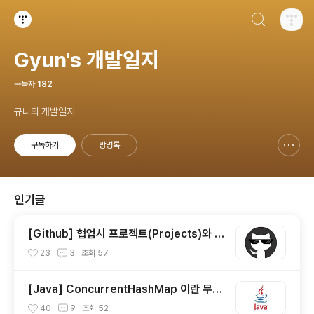
검색하기
티스토리
Gyun's 개발일지
구독자
182
규니의 개발일지
구독하기
방명록
신고하기 레이어
열기
인기글
[Github] 협업시 프로젝트(Projects)와 이
슈(Issue) 사용하기
23
3
조회
57
[Java] ConcurrentHashMap 이란 무엇
일까?
40
9
조회
52