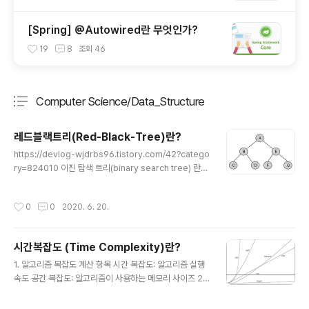
[Spring] @Autowired란 무엇인가?
19
8
조회
46
Computer Science/Data_Structure
분류 전체보기
주요 글 목록
레드블랙트리(Red-Black-Tree)란?
글 내용
https://devlog-wjdrbs96.tistory.com/42?catego
ry=824010 이진 탐색 트리(binary search tree) 란?
이진 탐색 트리(binary search tree)는 이진 트리 기반
의 탐색을 위한 자료 구조이다. 탐색은 내가 생각하기에도
작성시간
0
0
2020. 6. 20.
코딩테스트와 같은 곳에서도 자주 출제가 되며 또한 컴퓨
터 프로그램에서도 많이 �� devlog-wjdrbs96.tisto
ry.com 기본적으로 레드블랙트리를 알기 위해서는 이진
시간복잡도 (Time Complexity)란?
탐색트리가 무엇인지 알고 있어야 한다. 따라서 잘 모른다
글 내용
면 위의 글을 먼저 읽어보는 것을 추천하고, 안다는 가정하
1. 알고리즘 복잡도 계산 항목 시간 복잡도: 알고리즘 실행
에 글을 써보려 한다. 이진 탐색 트리의 분석 위와 같은 이
속도 공간 복잡도: 알고리즘이 사용하는 메모리 사이즈 2.
진탐색트리 연산은 트리의 높이가 log2n이기 때문에 평균
알고리즘 성능 표기법 Big O (빅-오) 표기법: O(N) 알고리
적인 경우의 시간복잡도는 O..
즘 최악의 실행 시간을 표기 가장 많이/일반적으로 사용함