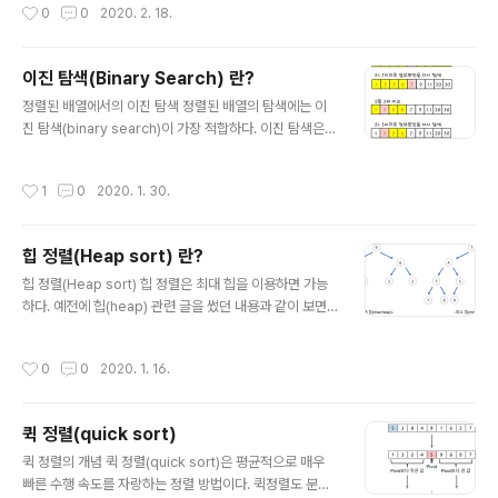
작성시간
0
0
2020. 2. 18.
아무리 최악의 상황이라도, 이정도의 성능은 보장한다는
의미이다. 3. 시간복잡도 가장 널리 사용되는 알고리즘의
수행시간 기준 더보기 알고리즘이 실행되는 동안 수행하는
이진 탐색(Binary Search) 란?
기본적인 연산의 수를 입력의 크기에 대한 함수로 표현 시
글 내용
간 복잡도가 높다는 것은 입력의 크기가 증가할 때 알고리
정렬된 배열에서의 이진 탐색 정렬된 배열의 탐색에는 이
즘의 수행 시간이 증가한다는 의미이다. 하지만 시간 복잡
진 탐색(binary search)이 가장 적합하다. 이진 탐색은
도가 낮다고 해서 언제나 더 빠르게 동작하는 것은 아니다.
배열의 중앙에 있는 값을 조사하여 찾고자 하는 항목이 왼
입력의 크기가 작을 때는 시간 복잡도가 높은 알고리즘이
쪽 또는 오른쪽 부분 배열에 있는지를 알아내어 탐색의 범
작성시간
1
0
2020. 1. 30.
더 빠르게 동작할 수도..
위를 반으로 줄인다. 이러한 방법에 의해 매 단계에서 검색
해야 할 배열의 크기를 반으로 줄인다. 10억명의 정렬된 배
열에서 이진 탐색을 이용하여 특정한 이름을 찾기 위해서
힙 정렬(Heap sort) 란?
는 단지 30번만 비교하면 된다. 분할 정복 알고리즘과 이
글 내용
진 탐색 분할 정복 알고리즘 (Divide and Conquer) Div
힙 정렬(Heap sort) 힙 정렬은 최대 힙을 이용하면 가능
ide: 문제를 하나 또는 둘 이상으로 나눈다. Conquer: 나
하다. 예전에 힙(heap) 관련 글을 썼던 내용과 같이 보면
눠진 문제가 충분히 작고, 해결이 가능하다면 해결하고, 그
된다. https://devlog-wjdrbs96.tistory.com/43?ca
렇지 않다면 다시 나눈다. 이진 탐색 Divide: 리스트를..
tegory=824010 힙(heap) 이란 ? https://gmlwjd94
작성시간
0
0
2020. 1. 16.
05.github.io/2018/05/10/data-structure-heap.ht
ml [자료구조] 힙(heap)이란 - Heee's Development
Blog Step by step goes a long way. gmlwjd940
퀵 정렬(quick sort)
5.github.io 그림같은 자료를 가져다 쓴 곳입니.. devlog
글 내용
-wjdrbs96.tistory.com [5, 4, 2, 1, 7, 3, 9, 6, 3, 2]
퀵 정렬의 개념 퀵 정렬(quick sort)은 평균적으로 매우
배열이 존재한다고 가정할 때 데..
빠른 수행 속도를 자랑하는 정렬 방법이다. 퀵정렬도 분할-