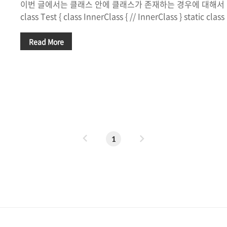
이번 글에서는 클래스 안에 클래스가 존재하는 경우에 대해서 정리
class Test { class InnerClass { // InnerClass } static class
static InnerClass } } 내부 클래스(Inner Class)란 위
하는 형태이다. 그러면 내부 클래스에서 static이 붙은 것과 
Read More
떤 것일까? 라고 생각했을 때 나는 static이 붙었기 때문에 stati
럼 공유해서 사용하는 클래스인가? 라고 생각을 하였다. 하지
쯤 할만한 잘못된 생각이었다. 이유가 무엇인지 알아보자. 1. 내
이
다
1
전
음