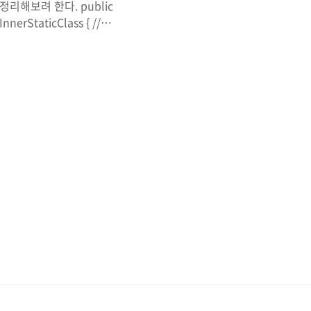
해보려 한다. public
 InnerStaticClass { //
와 같이 클래스 안에 클래스가 존재
붙지 않은 것의 차이점은 어
c 변수, static 메소드처
만 나의 생각은 누구나 한번
부 클래스 pu..