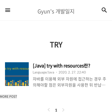
Gyun's
검
메뉴
Gyun's 개발일지
개
발
일
지
TRY
[Java] try with resources란?
Language/Java
2020. 2. 27. 22:40
자바를 이용해 외부 자원에 접근하는 경우 주
의해야할 점은 외부자원을 사용한 뒤 반납을
해줘야 한다는 점이다. 1. 자원 반납과 finally
1-1) 자원반납 문제 1 2 3 4 변수1 = new 자
MORE POST
원객체1(); // 자원 할당 변수1.작업(); 변수
이
다
1.close(); // 자원 반납 위 코드에서 작업() 메
1