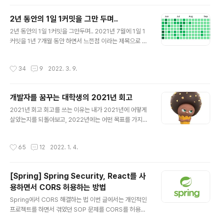
예시를 들기 위해서 File - Thumbnail_Image로 예시를
들어 정리해보겠습니다. 하나의 File에는 Thumbnail_Im
2년 동안의 1일 1커밋을 그만 두며..
age 하나만 존재할 수 있는 상황입니다. 그리고 File이 생
글 내용
2년 동안의 1일 1커밋을 그만두며.. 2021년 7월에 1일 1
성된 후에 Thumbnail Image가 생성될 수 있습니다.(Fil
커밋을 1년 7개월 동안 하면서 느낀점 이라는 제목으로 가
e이 없다면 Thumbnail_Image는 존재할 수 없습니다.)
볍게 중간 회고를 작성한 적이 있었는데요. 이번 글에서는
위와 같은 조건이 있기 때문에 File - Thumbnail_Imag
2년 동안 진행해왔던 1일 1커밋을 그만두면서 라는 제목으
e 사이는 @OneToOne 관계입니다. @OneToOne 관
작성시간
34
9
2022. 3. 9.
로 1일 1커밋 마지막 회고를 진행해보려 합니다. 1일 1커밋
계는 어떤 테이블에서 ..
을 시작한 이유는? 2019년 까지의 저는 학교 수업은 열심
히 듣는 학생이었기에, 학교 수업 외에 개인 적인 공부를 하
개발자를 꿈꾸는 대학생의 2021년 회고
지는 않아서 웹/앱 개발을 해본 경험이 전혀 없었고 Git, Gi
글 내용
thub도 사용해본 적이 없었습니다. 그러다 보니 2019년
2021년 회고 회고를 쓰는 이유는 내가 2021년에 어떻게
2학기가 되었을 때 더 이상 학교 공부만 해서는 안되겠다
살았는지를 되돌아보고, 2022년에는 어떤 목표를 가지고
는 생각에 외부 활동들을 조금씩 알아보게 되었는데요. 이
시작할지에 대한 정리를 하기 위해서다. 그리고 2020년
때 간단한 외부 활동을 하면서 만났던 한 분이 있는데, 이 ..
에 비해 올해는 얼마나 달라졌는지도 정리하기 위해서이
작성시간
65
12
2022. 1. 4.
다. 겨울 방학 2021년이 되었을 때 나는 재수를 했기에 4
학년이 되었고, 나도 이제 취준 시작이라는 마음에 설렘과
걱정을 가지고 겨울 방학을 보냈던 것 같다. 가장 먼저 20
[Spring] Spring Security, React를 사
20년 까지는 SOPT IT 동아리를 하면서 JavaScript, N
용하면서 CORS 허용하는 방법
odeJS, Express로 백엔드 개발을 했다. 하지만 2021
글 내용
년에는 Spring을 공부해서 프로젝트를 해보고 싶었다. 그
Spring에서 CORS 해결하는 법 이번 글에서는 개인적인
래서 겨울 방학동안 JAVA의 동작 원리를 깊게 공부해보려
프로젝트를 하면서 겪었던 SOP 문제를 CORS를 허용해
노력했다. 방학 동안 자바, 알고리즘 공부만 하다 보니 자..
주면서 해결했던 과정에 대해서 공유해보려 합니다. (이 글