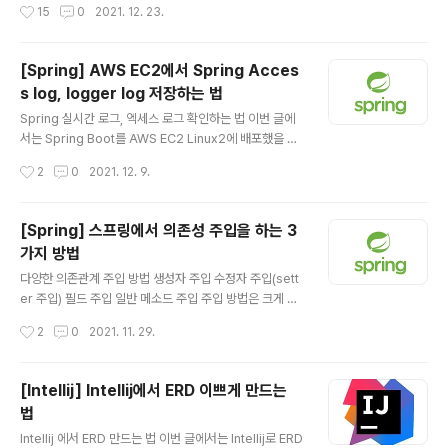
작성시간
15
0
2021. 12. 23.
에서는 CORS가 무엇인지에 대해서는 자세히 다루지 않겠
습니다.) 참고로 프로젝트에서 백엔드는 Spring Boot, 프
론트엔드는 React를 사용하였습니다. CORS란 무엇일
[Spring] AWS EC2에서 Spring Acces
까? CORS가 무엇인지 간단하게 알아보겠습니다. CORS
s log, logger log 저장하는 법
(Cross-Origin Resource Sharing)는 교차 출처 리소
글 내용
스 공유라고 합니다. 여기서 교차 출처라고 하는 것은 다른
Spring 실시간 로그, 엑세스 로그 확인하는 법 이번 글에
출처를 의미하는 것입니다. 즉, 브라우저에서 막고 있기 때
서는 Spring Boot를 AWS EC2 Linux2에 배포했을 때
문에 CORS를 허용해주어야 접근이 가능합니다. 출처(Ori
실시간으로 로그가 찍히는 것을 확인할 수 있는 방법과 엑
작성시간
2
0
2021. 12. 9.
gin)은 무엇일까? 위의 보이는 것처럼 도메인에서 Pro..
세스 로그를 확인하는 법에 대해서 공유해보려 합니다. 실
시간 로그 보는 방법은 여러가지가 있겠지만 제가 생각하
기에 괜찮다 싶은 방법입니다. 이번 글은 이미 jar 파일이 A
[Spring] 스프링에서 의존성 주입을 하는 3
WS EC2에 있다고 가정하고 작성하겠습니다. 만약 jar를
가지 방법
EC2에 올리는 법이 궁금하시다면 여기 를 보고 오셔도 좋
글 내용
을 거 같습니다. jar 실시간 로그 볼 수 있도록 실행하기 no
다양한 의존관계 주입 방법 생성자 주입 수정자 주입(sett
hup java -jar /home/ec2-user/*.jar --logging.fil
er 주입) 필드 주입 일반 메소드 주입 주입 방법은 크게 4
e.path=/home/ec2-user/ --logging.level.org.hib
가지가 있는데 하나씩 알아보겠습니다. 생성자 주입 이름
작성시간
2
0
2021. 11. 29.
er..
그대로 생성자를 통해 의존 관계를 주입하는 것입니다. 생
성자 1개이면 @Autowired를 생략할 수 있습니다. @Co
mponent public class TestComponent { private
[Intellij] Intellij에서 ERD 이쁘게 만드는
TestRepository testRepository; // 생성자 주입 pu
법
blic TestComponent(TestRepository testRepos
글 내용
itory) { this.testRepository = testRepository; } @
Intellij 에서 ERD 만드는 법 이번 글에서는 Intellij로 ERD