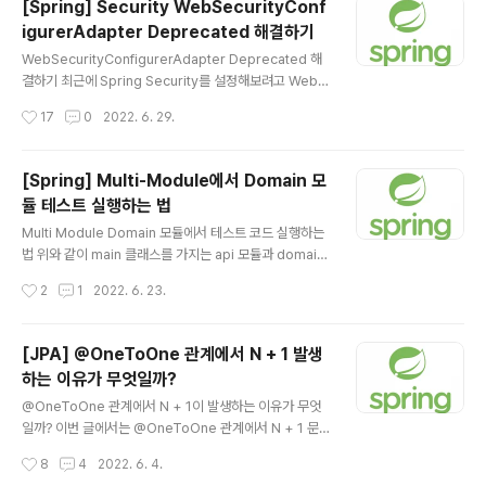
[Spring] Security WebSecurityConf
프로젝트를 할 때는 모듈별로 yml 파일을 분리하지 않고 a
igurerAdapter Deprecated 해결하기
pi 모듈 하나에 모든 설정들을 다 넣었습니다. yml이 잘 분
글 내용
리가 되었다면 api 모듈의 yml에서는 api와 관련된 설정
WebSecurityConfigurerAdapter Deprecated 해
(ex: Swagger)들이 있을 것이고 domain 모듈의 yml에
결하기 최근에 Spring Security를 설정해보려고 WebS
는 대표적으로 DB 접근 정보 및 JPA 설정들이 존재할 것..
ecurityConfigurerAdapter를 사용하려 보니 Deprec
작성시간
17
0
2022. 6. 29.
ated가 되어 있었는데요. @RequiredArgsConstruct
or @EnableWebSecurity public class WebSecuri
tyConfig extends WebSecurityConfigurerAdapt
[Spring] Multi-Module에서 Domain 모
er { private final ObjectMapper objectMapper;
듈 테스트 실행하는 법
private final JwtAuthenticationFilter jwtAuthentic
글 내용
ationFilter; @Override public void configure(We
Multi Module Domain 모듈에서 테스트 코드 실행하는
bSecurity web..
법 위와 같이 main 클래스를 가지는 api 모듈과 domain
모듈로 2개가 분리되어 있습니다. api 모듈에서 domain
작성시간
2
1
2022. 6. 23.
모듈을 사용할 때 위와 같이 참조해서 사용하는데요. 즉, a
pi 모듈에서 Domain 모듈을 import해서 사용한다고 생
각하면 됩니다. Domain 모듈에서 테스트 코드를 실행해
[JPA] @OneToOne 관계에서 N + 1 발생
보자. 그러면 이제 Domain 모듈에서 통합 테스트 코드를
하는 이유가 무엇일까?
간단하게 작성하여 실행해보면 위와 같은 아리송한 에러
글 내용
메세지를 볼 수 있습니다. 에러가 발생하는 이유를 생각해
@OneToOne 관계에서 N + 1이 발생하는 이유가 무엇
보면 Domain 모듈에서 통합 테스트 코드를 작성한다면
일까? 이번 글에서는 @OneToOne 관계에서 N + 1 문
@SpringBootTest 어노테이션을 사용해서 진행할 것인
제가 발생하는 원인이 무엇인지 해결하기 위해서는 어떤
작성시간
8
4
2022. 6. 4.
데요. @SpringBootTest 어노테이션은 S..
대안들이 있는지 정리해보겠습니다. OneToOne 관계의