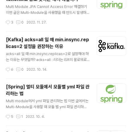
글 내용
에 0.5학점을 채우기 위해서는 무조건 9학기를 다녀야 하
Multi Module JPA Cannot Access Error 해결하기
는 상황이었다. 졸업 사정 확인을 제대로 못한 나의 책임이
이번 글은 Multi-Module을 사용했을 때 반드시 발생하는
100% 였기에 누구도 탓할 수 없었고 너무나 속상했다. 바
에러는 아니고 필자처럼 사용했을 때 에러가 발생할 수 있
작성시간
3
0
2022. 11. 27.
보도 ..
는 상황이다. Cannot access 'org.springframewor
k.data.repository.Repository' which is a superty
pe of 'org.springframework.data.repository.Cru
[Kafka] acks=all 일 때 min.insync.rep
dRepository'. Check your module classpath for
licas=2 설정을 권장하는 이유
missing or conflicting dependencies Multi Modu
글 내용
le로 진행할 때 JPA에서 제공해주는 findById 메소드를
acks=all 일 때 min.insync.replicas=2로 설정해야 하
사용하려는데 위와 같은 에러가 발생했다. 또 에..
는 이유는 무엇일까? acks=all : 리더는 ISR의 팔로워로
부터 데이터에 대한 ack를 기다리고, 하나의 팔로워가 있
작성시간
6
0
2022. 10. 14.
는 한 데이터는 손실되지 않으며 데이터 무손실에 대해 가
장 강력하게 보장 ISR: In Sync Replica의 약어로 현재
리플리케이션이 되고 있는 리플리케이션 그룹(replicatio
[Spring] 멀티 모듈에서 모듈별 yml 파일 관
n group)을 의미 min.insync.replicas: 최소 리플리케
리하는 법
이션 팩터를 지정하는 옵션 Replication Factor 는 토픽
글 내용
의 파티션의 복제본을 몇 개를 생성할 지에 대한 설정 본 내
Multi module에서 yml 파일 관리하는 법 이번 글에서는
용에 들어가기 전에 카프카 용어에 대해 간략하게 정리하
Multi-Module을 사용할 때 모듈 별 yml 파일 관리하는
면 위와 같습니다. 여기서 이번 글에서는 min.insync.rep
법에 대해서 정리해보려 합니다. api 모듈 application.y
작성시간
5
1
2022. 10. 4.
licas..
ml domain 모듈 application.yml 만약에 위와 같이 2
개의 모듈이 있을 때, 각 모듈마다 application.yml을 가
지고 있을 것입니다. 그런데 지금까지 Multi-Module로