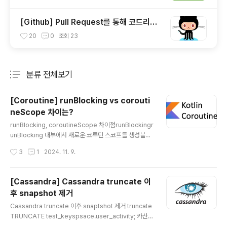
[Github] Pull Request를 통해 코드리뷰
(Code Review)하는 법
20
0
조회
23
분류 전체보기
주요 글 목록
[Coroutine] runBlocking vs corouti
neScope 차이는?
글 내용
runBlocking, coroutineScope 차이점runBlockingr
unBlocking 내부에서 새로운 코루틴 스코프를 생성블록
내부의 모든 코루틴이 끝날 때까지 runBlocking이 호출
작성시간
3
1
2024. 11. 9.
된 쓰레드는 대기주로 main 함수와 같이 비코루틴에서 호
출할 때나 테스트 코드에서 코루틴을 사용할 때 일반적인
코드 블록처럼 동작하게 하기 위해 사용됨 coroutineSc
[Cassandra] Cassandra truncate 이
opesuspend 함수 안에서만 호출할 수 있음coroutine
후 snapshot 제거
Scope는 새로운 코루틴 스코프를 만들지만 현재 쓰레드
글 내용
를 차단하지 않음 1. Coroutine 신규 생성 여부fun main
Cassandra truncate 이후 snaptshot 제거 truncate
() { runBlocking { println("[Main] ${Thread.curre
TRUNCATE test_keyspsace.user_activity; 카산드
라에서도 truncate 명령어로 테이블의 데이터를 지울 수
ntThread().name}") ..