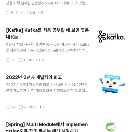
Level 이란? 일관성 수준은 코디네이터(coordinator)
성을 위해 설계된 분산형 NoSQL 데이터베이스 시스템인
노드가 non-lightweight transaction을 성공적으로 처
Cassandra에서 파티셔닝은 중요한 개념입니다. Cassa
작성시간
5
0
2024. 2. 5.
리하기..
ndra는 데이터를 더 작은 파티션으로 나누어 클러스터에
분산하는 과정인 파티셔닝을 통해서 여러 노드에 걸쳐 데
이터를 저장합니다. 카산드라를 사용할 때 성능을 최적화
[Kafka] Kafka를 처음 공부할 때 보면 좋은
하고 데이터 분산을 균일하게 하기 위해서는 파티셔닝을
내용들
제대로 이해하고 구성하는 것은 아주 중요하고 필수적입니
글 내용
다. (안그러면 카산드라 사용하는 이유 및 효율성이 매우 떨
Kafka 처음 사용할 때 알면 좋은 것들 이 글은 제가 Kafka
어지는..) 본격적인 내용을 들어가기 전에 가볍게 Cassan
를 사용하면서 겪은 경험보다는 Kafka를 공부하면서 처음
dra Partition Key, Clustering Key, Primary Key에
사용할 때 알면 좋은 것들의 이론에 대해 정리한 글입니다.
작성시간
17
3
2023. 1. 8.
대해서 살짝만 알아보겠습니다. Primary Key..
참고한 곳은 맨 아래에 있습니다. Kafka 기본 Cluster, Br
oker란? Lag 란? Topic, Partition 이란? 레코드란? 컨
트롤러란? 코디네이터란? 데이터 삭제 Replication Fact
2022년 0년차 개발자의 회고
or란? 리더 팔로워란? ISR 이란? Producer Producer
글 내용
2022년 0년차 개발자의 회고 이번 글에서는 2022년 0
주요 옵션 ack=all과 브로커의 min.insync.replicas 옵
년차 개발자가 된 한 해의 회고를 진행해보려 한다. 회고의
션의 관계 Consumer Consumer 대표 옵션 컨슈머 그
제목은 0년차 개발자의 회고 이지만, 내용은 내가 한 해 동
룹이란? 컨슈머 리밸런스 특징 컨슈머 하트비트란? 컨슈머
안 어떤 일들이 있었는지 2021년 회고와 비교해보고, 기
그룹 특징 토픽의 파티션에는 하나의 컨슈머만 연결 가..
작성시간
39
5
2023. 1. 1.
록하면서 회고해보려 한다. 대학교 9학기 2021년이 끝났
을 때만 해도 드디어 나도 대학교를 졸업하는 줄 알았다. 하
지만 2022년 1월 초에 0.5점이 부족해서 졸업할 수 없다
[Spring] Multi Module에서 implemen
는 학교의 전화를 받았다.(130 학점을 채워야 졸업인데 12
tation으로 참조 못하는 에러 해결하기
9.5 학점을 채웠다.) 계절학기 수강신청도 다 끝났기 때문