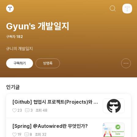
검색하기
티스토리
Gyun's 개발일지
구독자
182
규니의 개발일지
구독하기
방명록
신고하기 레이어
열기
인기글
[Github] 협업시 프로젝트(Projects)와 이
슈(Issue) 사용하기
23
3
조회
48
[Spring] @Autowired란 무엇인가?
19
8
조회
32