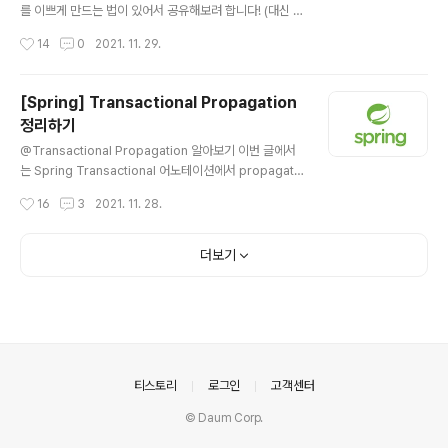
PostConstruct public void test() { System.out.pri
를 이쁘게 만드는 법이 있어서 공유해보려 합니다! (대신 제
ntln..
가 알기로는 Ultimate 사용자만 가능한 것으로 알고 있습
작성시간
14
0
2021. 11. 29.
니다.😅) Intellij 오른쪽에 보면 위와 같이 DB 관련 설정을
할 수 있는 곳이 있는데요. 위에 보이는 순서대로 누르겠습
니다! URL: jdbc:mysql://myEndPoint.ap-northeas
[Spring] Transactional Propagation
t-2.rds.amazonaws.com 만약 AWS RDS를 사용한
정리하기
다면 URL에 위의 형태와 같은 MySQL EndPoint 주소가
글 내용
있을 것인데요. 그 주소를 위의 형태처럼 URL에 적겠습니
@Transactional Propagation 알아보기 이번 글에서
다. 그리고 Driver는 저는 그냥 MySQL을 사용해서 MyS
는 Spring Transactional 어노테이션에서 propagati
QL을 찾아서 선택했습니다. URL을 잘 입력했다면 위와..
on 특징에 대해서 정리해보려 합니다. Propagation 옵
작성시간
16
3
2021. 11. 28.
션 설명 REQUIRED 기본 옵션 부모 트랜잭션이 존재한다
면 부모 트랜잭션에 합류, 그렇지 않다면 새로운 트랜잭션
을 만든다. 중간에 자식/부모에서 rollback이 발생된다면
더보기
자식과 부모 모두 rollback 한다. REQUIRES_NEW 무조
건 새로운 트랜잭션을 만든다. nested한 방식으로 메소드
호출이 이루어지더라도 rollback은 각각 이루어 진다. M
ANDATORY 무조건 부모 트랜잭션에 합류시킨다. 부모
트랜잭션이 존재하지 않는다면 예외를 발생시킨다. SUPP
ORTS 메소드가 트랜잭션을 필..
의안내
티스토리
로그인
고객센터
© Daum Corp.