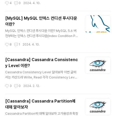
작성시간
4
0
2024. 4. 10.
있다. 하지만 데이터를 다시 복구해야 할 수도 있기 때문에
스냅샷이라는 데이터를 남겨놓는다. 즉, truncate 한다고
해서 바로 Disk 사용량이 줄어들지 않고 스냅샷을 제거해
[MySQL] MySQL 인덱스 컨디션 푸시다운
야 서버의 Disk 사용량이 줄어들게 된다. snapshot 제거
이란?
./nodetool clearsnapshot {keyspace} --all ex) ./
글 내용
nodetool clearsnapshot test_keyspsace --all C
MySQL 인덱스 컨디션 푸시다운 이란? MySQL 5.6 버
assandra TRUNCATE 작업 후에 위의 명령어로 SNA
전부터는 인덱스 컨디션 푸시다운(Index Condition Pu
PSHOT 제거도 필요하..
shdown) 이라는 기능이 도입 되었는데요. 어떤 내용인지
작성시간
8
1
2024. 4. 10.
알아보겠습니다. 인덱스 컨디션 푸시 다운 secondary in
dex에만 사용됩니다. 전체 row 읽기의 수를 줄여 I/O 작
업을 줄이는 것. 인덱스를 범위 제한 조건으로 사용하지 못
[Cassandra] Cassandra Consistenc
하는 쿼리에 한해서 발생하는 것 같음 (LIKE %name%, li
y Level 이란?
ke > 10 같이 인덱스를 이용하지 못하는 범위 검색을 의미
글 내용
하는 것 같음) InnoDB Clustered index의 경우, 전체
Cassandra Consistency Level 알아보자 이번 글에
레코드가 InnoDB 버퍼에 존재하기 때문에, 인덱스 컨디션
서는 카산드라 Write, Read 각각 Consistency Level
푸시다운을 사용해도 I/O가 감소하지 않음 MySQL SQL
에 대해서 어떤 특징이 있는지 알아보겠습니다. Casssan
작성시간
3
0
2024. 2. 12.
수행 절차 MySQL 엔..
dra CAP 특징 카산드라는 CAP 3가지 특징 중에 AP 시
스템으로 높은 가용성과 파티션 허용 오차를 제공합니다.
상황에 따라 CP시스템으로 동작하도록 설정할 수도 있습
[Cassandra] Cassandra Partition에
니다. 즉, 카산드라에서는 Wrtie, Read의 Consitency
대해 알아보자
Level을 어떤 값으로 설정하냐에 따라서 AP 시스템이 될
글 내용
수도 있고, CP 시스템이 될 수도 있습니다. Consistency
Cassandra Partition에 대해 알아보자 고가용성과 확장