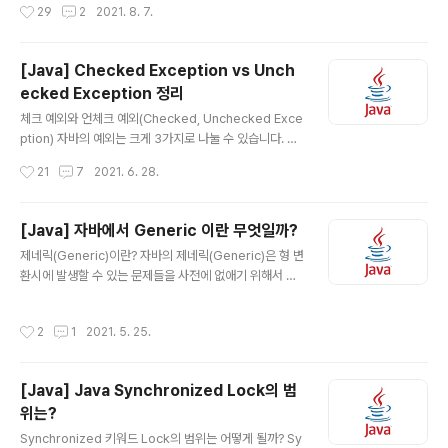
작성시간
29
2
2021. 8. 7.
간 알듯 말듯 한데 대답하기는 애매한 주제라 한번 각각 특
징에 대해서 정리해보고 둘의 차이를 정리 해보겠습니다.
추상 클래스 클래스를 설계도에 비유한다면 추상 클래스는
[Java] Checked Exception vs Unch
미완성 설계도에 비유할 수 있습니다. 추상 클래스는 키워
ecked Exception 정리
드 abstract를 붙이기만 하면 됩니다. public abstract
글 내용
class Test {} 추상 클래스는 추상 메소드를 0개 이상 가
체크 예외와 언체크 예외(Checked, Unchecked Exce
지고 있다는 것을 제외하고는 일반 클래스와 전혀 다르지
ption) 자바의 예외는 크게 3가지로 나눌 수 있습니다. 체
않습니다. 추상 메소드는 간단하게 말하면 선언부는 있는
크 예외(Checked Exception) 에러(Error) 언체크 예외
작성시간
21
7
2021. 6. 28.
데 구현부가 없는 메소드를 의미합니다. public class 쥐
(Unchecked Exception) 자바에서 에러, 예외 관련된
extend..
클래스들의 계층구조는 위와 같습니다. Throwable 클래
스를 기준으로 Error, Exception 클래스로 나뉘어집니
[Java] 자바에서 Generic 이란 무엇일까?
다. 왼쪽에 보이는 Error는 말 그대로 에러와 관련된 클래
글 내용
제네릭(Generic)이란? 자바의 제네릭(Generic)은 형 변
스입니다. 그리고 오른쪽에 보이는 Exception 도 말 그대
환시에 발생할 수 있는 문제들을 사전에 없애기 위해서 만
로 예외와 관련된 클래스입니다. 자바에서는 실행 시(runti
든 것입니다. 아직은 어떤 말인지 와닿지 않을 수 있습니다.
me) 발생할 수 있는 프로그램 오류를 에러(error)와 예외
바로 예제 코드를 보면서 제네릭에 대해서 알아보겠습니
(exception) 두 가지로 구분하였습니다. 에러(Error)란?
작성시간
2
1
2021. 5. 25.
다. public class CastingDTO { private Object obj
에러는..
ect; public void setObject(Object object) { this.o
bject = object; } public Object getObject() { retu
[Java] Java Synchronized Lock의 범
rn object; } } public class GenericSample { publi
위는?
c static void main(String[] args) { GenericSampl
글 내용
e sample = new GenericS..
Synchronized 키워드 Lock의 범위는 어떻게 될까? Sy