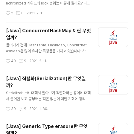
nchronized 키워드의 lock 범위는 어떻게 될까요? 라는
질문을 들으면 어떤 대답을 할 수 있을까요? 정답을 말하기
작성시간
2
0
2021. 2. 11.
전에 예제 코드를 보면서 알아보겠습니다. public class
MusicExam { public static void main(String[] arg
s) { MusicBox box = new MusicBox(); MusicPlay
[Java] ConcurrentHashMap 이란 무엇
er musicPlayer1 = new MusicPlayer(1, box); Mus
일까?
icPlayer musicPlayer2 = new MusicPlayer(2, bo
글 내용
x); musicPlayer1.start(); musicPlayer2.start(); } }
들어가기 전에 HashTable, HashMap, ConcurrnetH
public class MusicB..
ashMap은 많이 유사한 특징들을 가지고 있습니다. 하지
만 세부적으로 보면 조금씩 꽤나 차이가 있는데요. 간단하
작성시간
40
9
2021. 2. 11.
게 어떤 차이가 있는지 알아보면서 시작하겠습니다. Hash
table 클래스 public class Hashtable extends Dicti
onary implements Map, Cloneable, java.io.Serial
[Java] 직렬화(Serialization)란 무엇일
izable { public synchronized int size() { } @Supp
까?
ressWarnings("unchecked") public synchronize
글 내용
d V get(Object key) { } public synchronized V pu
Serializable에 대해서 알아보기 직렬화라는 용어에 대해
t(K key, V value) { } } Hashta..
서 들어만 보고 공부해본 적은 없는데 이번 기회에 정리를
하게 되었습니다,, 이번 글에서는 직렬화에 대해서 알아보
작성시간
30
9
2021. 1. 30.
겠습니다. public interface Serializable { } Serializa
ble의 인터페이스를 보면 메소드가 하나도 없는 것을 볼
수 있습니다. 아무런 구현해야 할 메소드도 없는 이 인터페
[Java] Generic Type erasure란 무엇
이스가 도대체 왜 있는 것일까요? 개발을 하다 보면 아래와
일까?