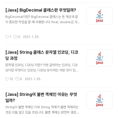
는 뜻입니다. 변경 불가능한(immutable) 클래스 한번 생
성된 String 인스턴스가 갖고 있는 문자열은 읽어 올 수만
[Java] BigDecimal 클래스란 무엇일까?
있고, 변경할 수는 없습니다. 어떤 말인지 자세히 알아보겠
글 내용
BigDecimal이란? BigDecimal 클래스는 돈 계산과 같
습니다. public class Test { public static void main
이 중요한 작업을 할 때 사용합니다. float, double은 사
(String[] args) { String javaStr = "java"; String an
용하면 안될까요? public class Test { public static v
droid = "android"; javaStr += android; } } 위와 같
oid main(String[] args) { double value = 1.0; for (i
은 코드를..
작성시간
1
0
2021. 1. 25.
nt i = 0; i < 10; ++i) { value += 0.1; System.out.pri
ntln(value); } } } 위의 코드를 보겠습니다. 결과는 무엇이
나올까요? 2.0이 나올까요? 1.1 1.200000000000000
[Java] String 클래스 문자열 인코딩, 디코
2 1.3000000000000003 1.400000000000000
딩 과정
4 1.5000000000000004 1.600000000000000
글 내용
5 1.700000000000000..
문자열 인코딩, 디코딩 이란? 이번 글에서는 인코딩, 디코
딩이란 무엇이고 인코딩, 디코딩 방식에는 어떤 것이 있는
지 알아보겠습니다. 인코딩(Encoding)이란? 인코딩(Enc
작성시간
12
0
2021. 1. 25.
oding)이란 문자를 컴퓨터가 이해하기 쉽게 변환하는 과
정이라고 생각하면 쉬울 것 같습니다. 디코딩(Decoding)
이란? 디코딩(Decoding)이란 일반적으로 암호화되어 있
[Java] String이 불변 객체인 이유는 무엇
거나 컴퓨터가 이해할 수 있는 값들을 알아보기 쉽게 변환
일까?
하는 것을 말합니다. 간단히 말하면 인코딩, 디코딩은 위와
글 내용
같이 정의할 수 있습니다. 그러면 흔히 많이 들어본 UTF-
String이 불변 객체인 이유 String 객체가 불변 객체라는
8, UTF-16, EUC-KR 등등은 무엇일까요? 이것이 바로
것은 다들 알고 있을 것입니다. 불변 개체는 완전히 생성된
인코딩 방식입니다. 위의 인코딩 방식에 대해서 알기 위해
후에도 내부 상태가 일정하게 유지되는 개체입니다. 즉, 객