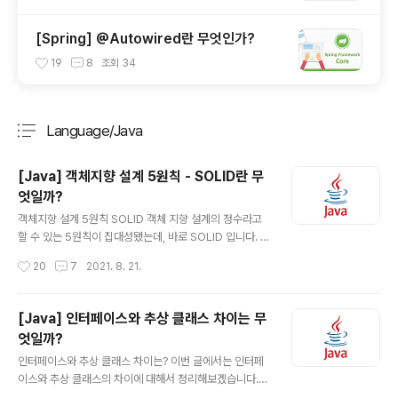
[Spring] @Autowired란 무엇인가?
19
8
조회
34
Language/Java
분류 전체보기
주요 글 목록
[Java] 객체지향 설계 5원칙 - SOLID란 무
엇일까?
글 내용
객체지향 설계 5원칙 SOLID 객체 지향 설계의 정수라고
할 수 있는 5원칙이 집대성됐는데, 바로 SOLID 입니다. S
RP(Single Responsibility Principle): 단일 책임 원칙
작성시간
20
7
2021. 8. 21.
OCP(Open Closed Priciple): 개방 폐쇄 원칙 LSP(Li
stov Substitution Priciple): 리스코프 치환 원칙 ISP(I
nterface Segregation Principle): 인터페이스 분리
[Java] 인터페이스와 추상 클래스 차이는 무
원칙 DIP(Dependency Inversion Principle): 의존
엇일까?
역전 원칙 SRP - 단일 책임 원칙 어떤 클래스를 변경해야
글 내용
하는 이유는 오직 하나뿐이어야 한다. - 로버트 C.마틴 위
인터페이스와 추상 클래스 차이는? 이번 글에서는 인터페
의 남자 클래스를 보면 그냥 보아도 이 사람이 해야 할 역
이스와 추상 클래스의 차이에 대해서 정리해보겠습니다.
할, 책임이 매우 많은 ..
실제로 이 질문은 면접에서도 자주 물어보는 질문이고, 약