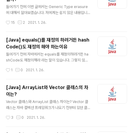
같은 경우가 존재합니다. 생성한 객체를 파일로 저장할 일
글 내용
이 있을 수도 있습니다. 저장한 객체를 읽을 일이 생길 수도
들어가기 전에 이번 글에서는 Generic Type erasure
있습니다. 다른 서버에서 생성한 객체를 받을 일도 생길 수
에 대해서 알아보겠습니다. 저에게는 쉽지 않은 내용입니
있습니다. 이럴 때 꼭 필요한 것이 Serializable 입니다.
다 ㅠㅠ 하지만 중요한 내용이니 정리를 열심히 해보겠습
작성시간
15
2
2021. 1. 26.
우리가 만든 클래스가 파일에 읽거..
니다. 제네릭 은 JDK 1.5에 도입되었습니다. 제네릭을 공
부해보셨으면 확실히 버그에 대한 처리와 좀 더 안정적이
고 편리하게? 개발을 할 수 있다는 것을 느낄 수 있었을 것
[Java] equals()를 재정의 하려거든 hash
입니다. 이렇게 제네릭이 5버전 부터 나왔기에, 하위 버전
Code()도 재정의 해야 하는이유
과의 호환성 유지를 위한 작업이 필요했습니다. 따라서 코
글 내용
드의 호환성 때매 소거(erasure) 방식을 사용하게 됩니
들어가기 전에 자바에서는 equals를 재정의하려거든 ha
다. 제네릭과 배열의 차이를 2가지만 간단하게 알아보면서
shCode도 재정의해라 라는 말이 있습니다. 그렇지 않으
소거방식에 대해 정리해보겠습니다. 첫 번째 배열은 공변
면 hashCode 일반 규약을 어기게 되어 해당 클래스의 인
작성시간
1
0
2021. 1. 26.
이고, 제네릭은 불공변입니다. 저번 글에서도 정리한 적이
스턴스를 HashMap이나 HashSet과 같은 컬렉션의 원
있는데요 한번 더 정리하고 ..
소로 사용할 때 문제를 일으킨다고 합니다. 왜그럴까요? 먼
저 Object 명세에서 발췌한 규약부터 알아보겠습니다. O
[Java] ArrayList와 Vector 클래스의 차
bject 명세에서 발췌한 규약 equals 비교에 사용되는 정
이는?
보가 변경되지 않았다면, 애플리케이션이 실행되는 동안
글 내용
그 객체의 hashCode 메소드는 몇 번을 호출해도 일관되
Vector 클래스와 ArrayList 클래스 차이는? Vector 클
게 항상 같은 값을 반환해야 합니다. 단, 애플리케이션을 다
래스는 자바 컬렉션 프레임워크가 나오기 전부터 있던 클
시 실행한다면 이 값이 달라져도 상관없습니다. equals(O
래스입니다. 그리고 ArrayList 클래스는 Vector 클래스
작성시간
3
0
2021. 1. 26.
bject)가 두 객체를 같다고 판단했다면, 두 객체의 hashC
의 단점을 보완하기 위해서 나온 클래스입니다. 이번 글에
o..
서는 두 클래스가 어떤 차이가 있는지 알아보겠습니다. Ve
ctor 클래스란? public class Vector extends Abstr