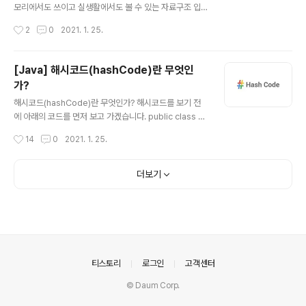
O 구조를 만들어라 라는 말이 있습니다. 왜냐하면 Stack
모리에서도 쓰이고 실생활에서도 볼 수 있는 자료구조 입
클..
니다. (수식계산, 수식괄호검사, 웹브라우저의 뒤로/앞으
작성시간
2
0
2021. 1. 25.
로) 위와 같이 LIFO(후입 선출)의 특징을 가지고 있는 것은
다 알고 있을 것입니다. 즉, 한 방향에서만 삽입, 삭제가 일
어나는 구조라고 할 수 있습니다. (중간의 데이터를 삭제하
[Java] 해시코드(hashCode)란 무엇인
고 넣는 것은 불가능합니다.) Stack 시간복잡도 삽입(Pus
가?
h): 맨 위에 데이터를 넣으면 되기 때문에 O(1) 입니다. 삭
글 내용
제(Pop): 맨 위에 데이터를 삭제하면 되기 때문에 O(1) 입
해시코드(hashCode)란 무엇인가? 해시코드를 보기 전
니다. 읽기(Peek): 맨 위의 데이터를 읽으면 되기 때문에
에 아래의 코드를 먼저 보고 가겠습니다. public class T
O(1) 입니다. 탐색(Search): 맨 위의 데이터부터 하나씩
est { public static void main(String[] args) { List
작성시간
14
0
2021. 1. 25.
찾아야 하기 때문에 O(n)이 걸리게 됩..
words = Arrays.asList("Gyunny", " Java", " Stud
y"); if (words.contains("Gyunny")) { System.out.p
rintln("Gyunny Java Love"); } } } List의 contains()
더보기
메소드의 시간복잡도는 어떻게 될까요? 답은 O(n) 입니다.
List의 원소들 중에서 하나씩 찾아서 존재 여부를 탐색해야
하기 때문입니다. 만약 List의 개수가 엄청나게 많다면 탐
색할 때 상당히 오래걸릴 것입니다. 이 때 HashT..
의안내
티스토리
로그인
고객센터
© Daum Corp.