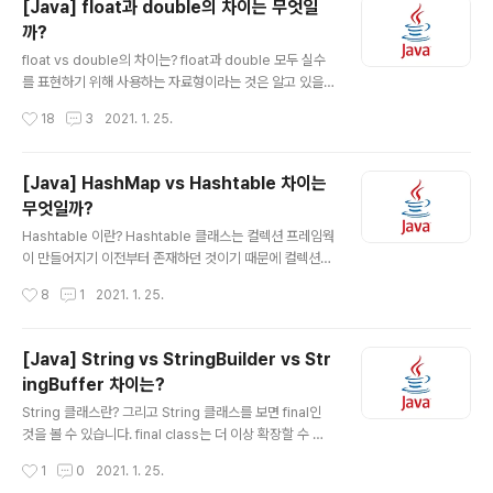
[Java] float과 double의 차이는 무엇일
actList implements List, RandomAccess, Clonea
까?
ble, java.io.Serializable { protected Object[] ele
글 내용
mentData; protected int capacityIncrement; pub
float vs double의 차이는? float과 double 모두 실수
lic Vector(int initialCapacity, int capacityI..
를 표현하기 위해 사용하는 자료형이라는 것은 알고 있을
것 입니다. 하지만 정확한 차이가 무엇이냐고 물어본다면
작성시간
18
3
2021. 1. 25.
대답하기가 쉽지 않습니다...(애매하게 float은 4byte, do
uble은 8byte다 이정도..) 위에서 볼 수 있듯이 float은 4
Byte, double은 8byte 입니다. 실수형 데이터 타입을
[Java] HashMap vs Hashtable 차이는
다룰 때 중요한 것은 정밀도(precision)입니다. 정수형보
무엇일까?
다 실수형을 쓰면 훨씬 더 큰 값을 표현할 수 있지만, 오차
글 내용
가 발생할 수 있다는 단점이 있습니다. 유효자릿수가 뜻하
Hashtable 이란? Hashtable 클래스는 컬렉션 프레임웍
는 것은 정밀도를 뜻합니다. 즉, 몇자리 까지 오차없이 표현
이 만들어지기 이전부터 존재하던 것이기 때문에 컬렉션
할 수 있는가입니다. float은 7자리, double은 15~16자
프레임워의 명명법을 따르지 않습니다. Vector나 Hasht
작성시간
8
1
2021. 1. 25.
리 까지 표현할 수..
able과 같은 기존의 컬렉션 클래스들은 호환을 위해, 설계
를 변경해서 남겨두었지만 가능하면 사용하지 않는 것이
좋습니다. (대신 ArrayList와 HashMap을 사용하는 것
[Java] String vs StringBuilder vs Str
이 좋습니다.) Hashtable는 자바에서 해시 테이블을 구현
ingBuffer 차이는?
한 클래스 중 가장 오래되었습니다. 그리고 두 번째로 구현
글 내용
한 클래스는 HashMap 클래스입니다. 즉, 일반적으로 ha
String 클래스란? 그리고 String 클래스를 보면 final인
shMap과 사용법이 거의 동일합니다. (예를들면 key - v
것을 볼 수 있습니다. final class는 더 이상 확장할 수 없
alue 형태이고 key는 중복될 수 없고, value는 중복될 수
다는 특징을 가지고 있습니다. 다시 말해서 String 클래스
작성시간
1
0
2021. 1. 25.
있다는 특징들 입니다.) public cla..
는 다른 클래스의 부모가 될 수 없고, 있는 그대로 써야한다