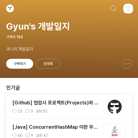
검색하기
티스토리
Gyun's 개발일지
구독자
182
규니의 개발일지
구독하기
방명록
신고하기 레이어
열기
인기글
[Github] 협업시 프로젝트(Projects)와 이
슈(Issue) 사용하기
23
3
조회
52
[Java] ConcurrentHashMap 이란 무엇
일까?
40
9
조회
42