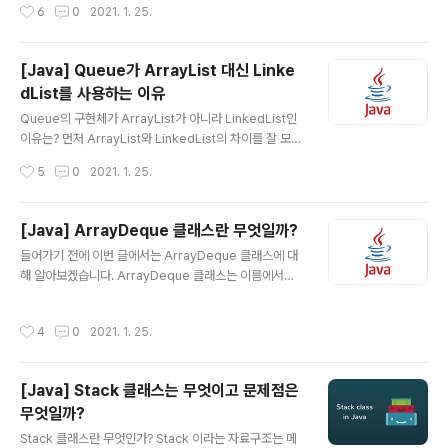
작성시간
6
0
2021. 1. 25.
서는 먼저 아스키 코드, 유니 코드가 무엇인지 알아야 합니
체가 변수에 할당되면 참조를 업데이트하거나 내부 상태를
다. 많이..
어떤 방법으로도 변경할 수 없습니다. 그러면 자바에서는
왜 String을 불변 객체로 만들었을까요? 성능, 동기화, 캐
[Java] Queue가 ArrayList 대신 Linke
싱, 보안의 이유로 불변 객체로 만들었는데 하나씩 알아보
dList를 사용하는 이유
겠습니다. 1. 성능(Performance) 자바에서 문자열은 정
글 내용
말 많이 사용됩니다. 그렇기 때문에 자바에서는 상수 풀이
Queue의 구현체가 ArrayList가 아니라 LinkedList인
라는 것을 만들었습니다. 상수 풀이 무엇인지 아래 코드를
이유는? 먼저 ArrayList와 LinkedList의 차이를 잘 모른
보면서 알아보겠습니다. public class Test { public st
다면 여기 에서 데이터를 먼저 읽고 오는 것을 추천드립니
작성시간
5
0
2021. 1. 25.
atic void main(String[] arg..
다. 간단하게 요약하자면 순차적으로 데이터를 추가/삭제
하는 경우에는 ArrayList를 사용하고, 처음, 중간 데이터
를 추가/삭제하는 경우에는 LinkedList를 사용하라는 것
[Java] ArrayDeque 클래스란 무엇일까?
입니다. 그러면 Queue에서는 왜 ArrayList 대신 Linke
글 내용
들어가기 전에 이번 글에서는 ArrayDeque 클래스에 대
dList를 사용했는지에 대해서 알아보겠습니다. Queue
해 알아보겠습니다. ArrayDeque 클래스는 이름에서도
구조 큐의 구조는 한쪽에서는 삽입만 일어나고 한쪽에서는
알 수 있듯이 Deque와 관련된 클래스인 것을 알 수 있습
삭제만 하는 자료구조 입니다. 즉, 먼저 들어간 것이 먼저
니다. 그리고 Stack 클래스의 문제점, LIFO 구조를 만들
나오는 FIFO 구조입니다. (예시로는 줄서기, 프린터 출력
작성시간
4
0
2021. 1. 25.
때 ArrayDeque로 해야 하는 상황에 대해서 정리해보겠
같은 것이 있습니다.) 즉, 큐는 항..
습니다. public class ArrayDeque extends Abstra
ctCollection implements Deque, Cloneable, Seri
[Java] Stack 클래스는 무엇이고 문제점은
alizable {} 그래서 상속관계를 보니 Deque 인터페이스
무엇일까?
를 구현하고 있는 클래스인 것을 알 수 있습니다. 그런데 St
글 내용
ack 클래스 대신에 ArrayDeque 클래스를 사용해서 LIF
Stack 클래스란 무엇인가? Stack 이라는 자료구조는 메