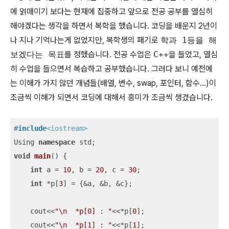
에 얽매이기 보다는 현재에 집중하고 앞으로 전공 공부를 열심히
해야겠다는 생각을 하면서 복학을 했습니다. 코딩을 배운지 2년이
나 지나 기억나는게 없었지만, 복학생의 패기로
학과 1등을 해
보겠다는 목표
를 정했습니다. 전공 수업은
C++
을 들었고, 열심
히 수업을 들으면서 복습하고 공부했습니다. 그러다 보니 예전에
는 이해가 가지 않던 개념들(배열, 변수, swap, 포인터, 함수...)이
조금씩 이해가 되면서 코딩에 대해서 흥미가 조금씩 생겼습니다.
#
include
<iostream>
Using 
namespace
void
main
()
{

int
 a = 
10
, b = 
20
, c = 
30
;

int
 *p[
3
] = {&a, &b, &c};

    cout<<
"\n  *p[0] : "
<<*p[
0
];

    cout<<
"\n  *p[1] : "
<<*p[
1
];
