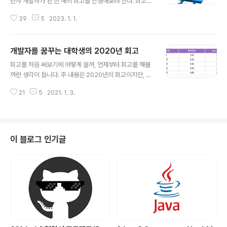
년차 개발자가 된 한 해의 회고를 진행해보려 한다. 회고의
2학기가 되었을 때 더 이상 학교 공부만 해서는 안되겠다
제목은 0년차 개발자의 회고 이지만, 내용은 내가 한 해 동
는 생각에 외부 활동들을 조금씩 알아보게 되었는데요. 이
39
5
2023. 1. 1.
안 어떤 일들이 있었는지 2021년 회고와 비교해보고, 기
때 간단한 외부 활동을 하면서 만났던 한 분이 있는데, 이 ..
록하면서 회고해보려 한다. 대학교 9학기 2021년이 끝났
을 때만 해도 드디어 나도 대학교를 졸업하는 줄 알았다. 하
개발자를 꿈꾸는 대학생의 2020년 회고
지만 2022년 1월 초에 0.5점이 부족해서 졸업할 수 없다
글 내용
는 학교의 전화를 받았다.(130 학점을 채워야 졸업인데 12
회고를 처음 써보기에 어떻게 쓸까, 언제부터 회고를 해볼
9.5 학점을 채웠다.) 계절학기 수강신청도 다 끝났기 때문
까란 생각이 듭니다. 주 내용은 2020년의 회고이지만, 20
에 0.5학점을 채우기 위해서는 무조건 9학기를 다녀야 하
16년 부터 회고를 하면서 시작해볼까 합니다. 대학교에 입
는 상황이었다. 졸업 사정 확인을 제대로 못한 나의 책임이
21
5
2021. 1. 3.
학하다.(16년 - 1학기) 고3 ~ 재수를 하는 기간에 나름 공
100% 였기에 누구도 탓할 수 없었고 너무나 속상했다. 바
부를 열심히(?) 했지만 입시에 실패했습니다. 공부를 안하
보도 ..
고 결과가 좋지 않았다면 그러려니 했겠지만, 나름 공부를
열심히 했다고 생각했는데 결과가 공부를 안한 사람과 거
의 같은 수준이었습니다. (그래서 엄청나게 자존감도 떨어
이 블로그 인기글
지고 속상했던 기억이 납니다. 하는 척만 했나....) 다시 수
능을 봐야하나 생각을 하다가 저의 지식의 한계와 현실을
받아들이고 그냥 성적에 맞는 대학교를 가야겠다고 생각을
했습니다. 당시에는 학교의 이름만을 생각했기에 과는 많
이 신경쓰지 않았습니다...