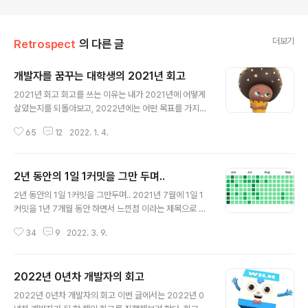
더보기
Retrospect
의 다른 글
개발자를 꿈꾸는 대학생의 2021년 회고
글 내용
2021년 회고 회고를 쓰는 이유는 내가 2021년에 어떻게
살았는지를 되돌아보고, 2022년에는 어떤 목표를 가지고
시작할지에 대한 정리를 하기 위해서다. 그리고 2020년
65
12
2022. 1. 4.
에 비해 올해는 얼마나 달라졌는지도 정리하기 위해서이
다. 겨울 방학 2021년이 되었을 때 나는 재수를 했기에 4
학년이 되었고, 나도 이제 취준 시작이라는 마음에 설렘과
2년 동안의 1일 1커밋을 그만 두며..
걱정을 가지고 겨울 방학을 보냈던 것 같다. 가장 먼저 20
글 내용
20년 까지는 SOPT IT 동아리를 하면서 JavaScript, N
2년 동안의 1일 1커밋을 그만두며.. 2021년 7월에 1일 1
odeJS, Express로 백엔드 개발을 했다. 하지만 2021
커밋을 1년 7개월 동안 하면서 느낀점 이라는 제목으로 가
년에는 Spring을 공부해서 프로젝트를 해보고 싶었다. 그
볍게 중간 회고를 작성한 적이 있었는데요. 이번 글에서는
래서 겨울 방학동안 JAVA의 동작 원리를 깊게 공부해보려
34
9
2022. 3. 9.
2년 동안 진행해왔던 1일 1커밋을 그만두면서 라는 제목으
노력했다. 방학 동안 자바, 알고리즘 공부만 하다 보니 자..
로 1일 1커밋 마지막 회고를 진행해보려 합니다. 1일 1커밋
을 시작한 이유는? 2019년 까지의 저는 학교 수업은 열심
2022년 0년차 개발자의 회고
히 듣는 학생이었기에, 학교 수업 외에 개인 적인 공부를 하
글 내용
지는 않아서 웹/앱 개발을 해본 경험이 전혀 없었고 Git, Gi
2022년 0년차 개발자의 회고 이번 글에서는 2022년 0
thub도 사용해본 적이 없었습니다. 그러다 보니 2019년